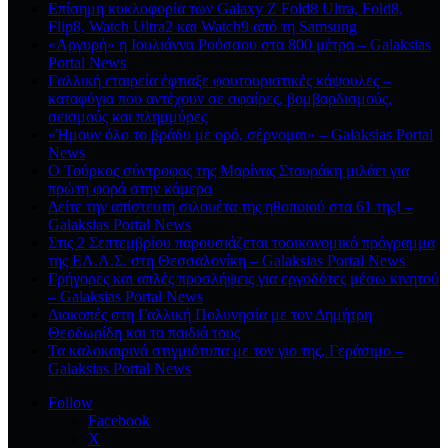
Επίσημη κυκλοφορία των Galaxy Z Fold8 Ultra, Fold8,
Flip8, Watch Ultra2 και Watch9 από τη Samsung
«Αργυρή» η Ιουλιάννα Ρούσσου στα 800 μέτρα – Galaksias
Portal News
Γαλλική εταιρεία έφτιαξε φουτουριστικές κάψουλες –
καταφύγια που αντέχουν σε σφαίρες, βομβαρδισμούς,
σεισμούς και πλημμύρες
«Ήμουν όλο το βράδυ με ορό, σέρνομαι» – Galaksias Portal
News
Ο Τούρκος σύντροφος της Μαρίνας Σταυράκη μιλάει για
πρώτη φορά στην κάμερα
Δείτε την απίστευτη σιλουέτα της ηθοποιού στα 61 της! –
Galaksias Portal News
Στις 2 Σεπτεμβρίου παρουσιάζεται τοοικονομικό πρόγραμμα
της ΕΛ.Α.Σ. στη Θεσσαλονίκη – Galaksias Portal News
Γρήγορες και απλές προσλήψεις για εργοδότες μέσω κινητού
– Galaksias Portal News
Διακοπές στη Γαλλική Πολυνησία με τον Δημήτρη
Θεοδωρίδη και τα παιδιά τους
Τα καλοκαιρινά στιγμιότυπα με τον γιο της, Γεράσιμο –
Galaksias Portal News
Follow
Facebook
X