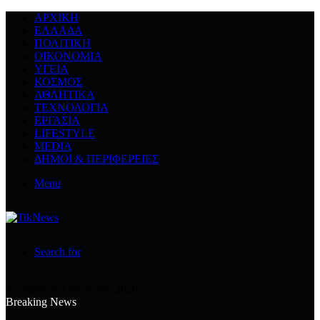
ΑΡΧΙΚΉ
ΕΛΛΆΔΑ
ΠΟΛΙΤΙΚΉ
ΟΙΚΟΝΟΜΊΑ
ΥΓΕΊΑ
ΚΌΣΜΟΣ
ΑΘΛΗΤΙΚΆ
ΤΕΧΝΟΛΟΓΙΆ
ΕΡΓΑΣΊΑ
LIFESTYLE
MEDIA
ΔΉΜΟΙ & ΠΕΡΙΦΈΡΕΙΕΣ
Menu
Search for
Κυριακή, 9 Αυγούστου 2026
Breaking News