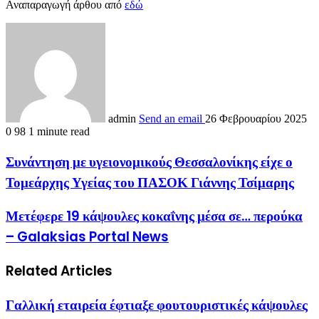
Αναπαραγωγή άρθου από
εδώ
admin
Send an email
26 Φεβρουαρίου 2025
0
98
1 minute read
Συνάντηση με υγειονομικούς Θεσσαλονίκης είχε ο
Τομεάρχης Υγείας του ΠΑΣΟΚ Γιάννης Τσίμαρης
Μετέφερε 19 κάψουλες κοκαΐνης μέσα σε… περούκα
– Galaksias Portal News
Related Articles
Γαλλική εταιρεία έφτιαξε φουτουριστικές κάψουλες