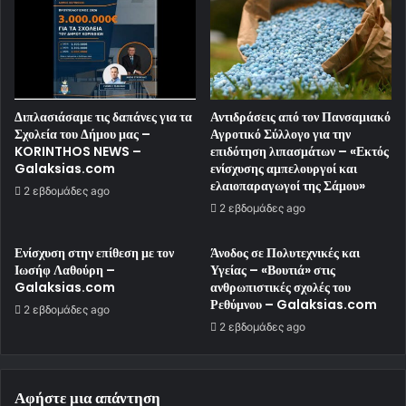
Διπλασιάσαμε τις δαπάνες για τα
Αντιδράσεις από τον Πανσαμιακό
Σχολεία του Δήμου μας –
Αγροτικό Σύλλογο για την
KORINTHOS NEWS –
επιδότηση λιπασμάτων – «Εκτός
Galaksias.com
ενίσχυσης αμπελουργοί και
ελαιοπαραγωγοί της Σάμου»
2 εβδομάδες ago
2 εβδομάδες ago
Ενίσχυση στην επίθεση με τον
Άνοδος σε Πολυτεχνικές και
Ιωσήφ Λαθούρη –
Υγείας – «Βουτιά» στις
Galaksias.com
ανθρωπιστικές σχολές του
Ρεθύμνου – Galaksias.com
2 εβδομάδες ago
2 εβδομάδες ago
Αφήστε μια απάντηση