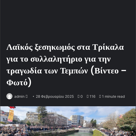
Λαϊκός ξεσηκωμός στα Τρίκαλα
για το συλλαλητήριο για την
τραγωδία των Τεμπών (Βίντεο –
Φωτό)
admin
S
28 Φεβρουαρίου 2025
0
116
1 minute read
e
n
d
a
n