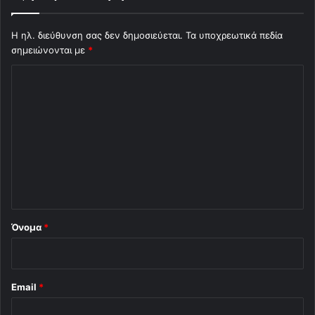
Η ηλ. διεύθυνση σας δεν δημοσιεύεται.
Τα υποχρεωτικά πεδία
σημειώνονται με
*
Σ
χ
ό
λ
ι
ο
*
Όνομα
*
Email
*