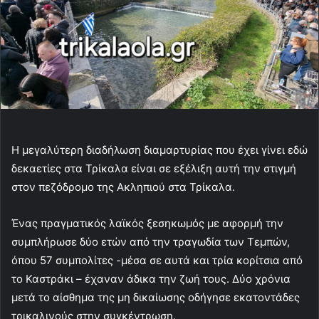
e
m
a
i
l
Η μεγαλύτερη διαδήλωση διαμαρτυρίας που έχει γίνει εδώ
δεκαετίες στα Τρίκαλα είναι σε εξέλιξη αυτή την στιγμή
στον πεζόδρομο της Ακληπιού στα Τρίκαλα.
Ένας πραγματικός λαϊκός ξεσηκωμός με αφορμή την
συμπλήρωσε δύο ετών από την τραγωδία των Τεμπών,
όπου 57 συμπολίτες -μέσα σε αυτά και τρία κορίτσια από
το Καστράκι – έχαναν άδικα την ζωή τους. Δύο χρόνια
μετά το αίσθημα της μη δικαίωσης οδήγησε εκατοντάδες
τρικαλινούς στην συγκέντρωση.