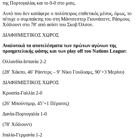
της Πορτογαλίας και το 0-0 στο ματς.
Αυτό που δεν κατάφερε ο πολύπειρος επιθετικός μέσος, όμως, το
πέτυχε ο συμπαίκτης του στη Μάντσεστερ Γιουνάιτεντ, Ράσμους
Χόϊλουντ στο 78′ από ασίστ του Σκοβ Όλσον.
ΔΙΑΦΗΜΙΣΤΙΚΟΣ ΧΩΡΟΣ
Αναλυτικά τα αποτελέσματα των πρώτων αγώνων της
προημιτελικής φάσης και των play off του Nations League:
Ολλανδία-Ισπανία 2-2
(28′ Χάκπο, 46′ Ράιντερς – 9′ Νίκο Γουίλιαμς, 90’+3 Μερίνο)
ΔΙΑΦΗΜΙΣΤΙΚΟΣ ΧΩΡΟΣ
Κροατία-Γαλλία 2-0
(26′ Μπούντιμιρ, 45’+1 Πέρισιτς)
Δανία-Πορτογαλία 1-0
(78′ Χόϊλουντ)
Ιταλία-Γερμανία 1-2