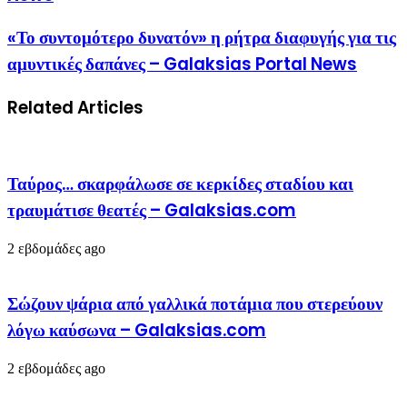
«Το συντομότερο δυνατόν» η ρήτρα διαφυγής για τις
αμυντικές δαπάνες – Galaksias Portal News
Related Articles
Ταύρος… σκαρφάλωσε σε κερκίδες σταδίου και
τραυμάτισε θεατές – Galaksias.com
2 εβδομάδες ago
Σώζουν ψάρια από γαλλικά ποτάμια που στερεύουν
λόγω καύσωνα – Galaksias.com
2 εβδομάδες ago