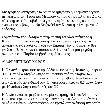
Με τρομερή ανατροπή στο δεύτερο ημίχρονο η Γερμανία πέρασε
με νίκη από το «Τζουζέπε Μεάτσα» κόντρα στην Ιταλία, με 2-1 και
πέρε σημαντικό προβάδισμα για την πρόκριση στους τελικούς,
ενόψει της ρεβάνς που θα διεξαχθεί την Κυριακή επί γερμανικού
εδάφους.
Σοβαρότατο προβάδισμα για την τελική τετράδα απέκτησε η
Κροατία με το 2-0 επί της κακής Γαλλίας, που παρότι είχε στην
αρχική της ενδεκάδα και πάλι τον Εμπαπέ, δεν μπόρεσε να βρει
γκολ στο Σπλιτ κι ως εκ τούτου καλείται να βρει μια μεγάλη
ανατροπή στο Παρίσι το βράδυ της Κυριακής.
ΔΙΑΦΗΜΙΣΤΙΚΟΣ ΧΩΡΟΣ
Η Ολλανδία κρατούσε το προβάδισμα έναντι της Ισπανίας μέχρι το
90’+3, αλλά ο Μερίνο «πήρε τη μπουκιά από το στόμα» των
«οράνιε», γράφοντας το τελικό 2-2 με τη ρεβάνς στην Ισπανία να
αποκτά τεράστιο ενδιαφέρον. Οι γηπεδούχοι από το 82′ αγωνιζόταν
με 10 παίκτες λόγω αποβολής του Χάτο.
Η Δανία έχασε τη μεγάλη ευκαιρία να προηγηθεί στο 34′ με τον
Κρίστιαν Έρικσεν. Ο άσος της Γιουνάιτεντ εκτέλεσε το πέναλτι,
αλλά ο Ντιόγκο Κόστα απέκρουσε κρατώντας ανέπαφη την εστία