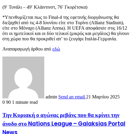
(9′ Τονάλι – 49′ Κλάιντινστ, 76′ Γκορέτσκα)
*Υπενθυμίζεται πως το Final-4 της εφετινής διοργάνωσης θα
διεξαχθεί από τις 4-8 Ιουνίου είτε στο Τορίνο (Allianz Stadium),
είτε στο Μόναχο (Allianz Arena). Η UEFA αποφάσισε στις 16/12
ότι οι ημιτελικοί και οι δύο τελικοί (μικρός και μεγάλος) θα γίνουν
στη χώρα που θα προκριθεί απ’ το ζευγάρι Ιταλία-Γερμανία.
Αναπαραγωγή άρθου από
εδώ
admin
Send an email
21 Μαρτίου 2025
0
90
1 minute read
Την Κυριακή ο αγώνας ρεβάνς που θα κρίνει την
άνοδο στο Nations League – Galaksias Portal
News