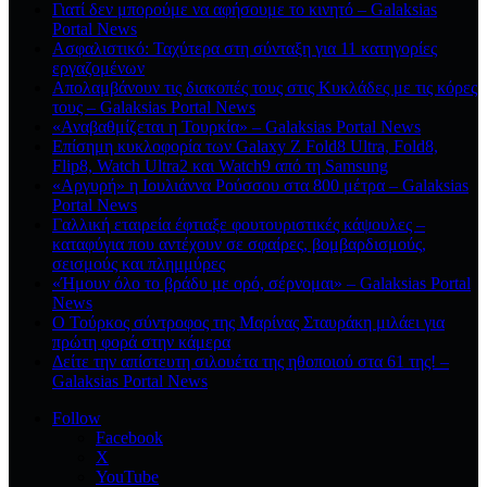
Γιατί δεν μπορούμε να αφήσουμε το κινητό – Galaksias
Portal News
Ασφαλιστικό: Ταχύτερα στη σύνταξη για 11 κατηγορίες
εργαζομένων
Απολαμβάνουν τις διακοπές τους στις Κυκλάδες με τις κόρες
τους – Galaksias Portal News
«Αναβαθμίζεται η Τουρκία» – Galaksias Portal News
Επίσημη κυκλοφορία των Galaxy Z Fold8 Ultra, Fold8,
Flip8, Watch Ultra2 και Watch9 από τη Samsung
«Αργυρή» η Ιουλιάννα Ρούσσου στα 800 μέτρα – Galaksias
Portal News
Γαλλική εταιρεία έφτιαξε φουτουριστικές κάψουλες –
καταφύγια που αντέχουν σε σφαίρες, βομβαρδισμούς,
σεισμούς και πλημμύρες
«Ήμουν όλο το βράδυ με ορό, σέρνομαι» – Galaksias Portal
News
Ο Τούρκος σύντροφος της Μαρίνας Σταυράκη μιλάει για
πρώτη φορά στην κάμερα
Δείτε την απίστευτη σιλουέτα της ηθοποιού στα 61 της! –
Galaksias Portal News
Follow
Facebook
X
YouTube