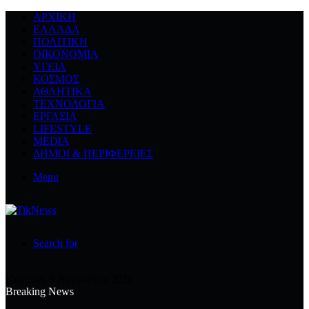
ΑΡΧΙΚΉ
ΕΛΛΆΔΑ
ΠΟΛΙΤΙΚΉ
ΟΙΚΟΝΟΜΊΑ
ΥΓΕΊΑ
ΚΌΣΜΟΣ
ΑΘΛΗΤΙΚΆ
ΤΕΧΝΟΛΟΓΙΆ
ΕΡΓΑΣΊΑ
LIFESTYLE
MEDIA
ΔΉΜΟΙ & ΠΕΡΙΦΈΡΕΙΕΣ
Menu
Search for
Κυριακή, 9 Αυγούστου 2026
Breaking News