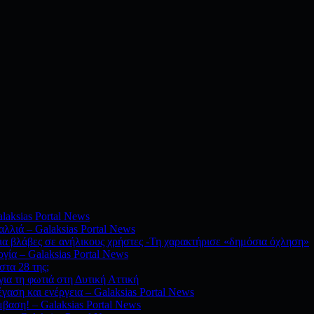
alaksias Portal News
λλιά – Galaksias Portal News
ια βλάβες σε ανήλικους χρήστες -Τη χαρακτήρισε «δημόσια όχληση»
ογία – Galaksias Portal News
στα 28 της;
ια τη φωτιά στη Δυτική Αττική
γαση και ενέργεια – Galaksias Portal News
μβαση! – Galaksias Portal News