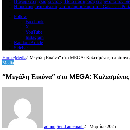
Παγωμένο ή χλιαρό ντους; Ποιο μας δροσίζει πριν από τον ύπ
Η αυστηρή ανακοίνωση για τα δημοσιεύματα – Galaksias Port
Follow
Facebook
X
YouTube
Instagram
Random Article
Sidebar
Home
/
Media
/
“Μεγάλη Εικόνα” στο MEGA: Καλεσμένος ο πρύτανη
Media
“Μεγάλη Εικόνα” στο MEGA: Καλεσμένος 
admin
Send an email
21 Μαρτίου 2025