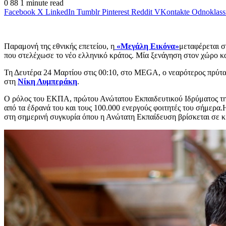
0
88
1 minute read
Facebook
X
LinkedIn
Tumblr
Pinterest
Reddit
VKontakte
Odnoklass
Παραμονή της εθνικής επετείου, η
«Μεγάλη Εικόνα»
μεταφέρεται 
που στελέχωσε το νέο ελληνικό κράτος. Μία ξενάγηση στον χώρο κα
Τη Δευτέρα 24 Μαρτίου στις 00:10, στο MEGA, o νεαρότερος πρύτα
στη
Νίκη Λυμπεράκη
.
Ο ρόλος του ΕΚΠΑ, πρώτου Ανώτατου Εκπαιδευτικού Ιδρύματος της 
από τα έδρανά του και τους 100.000 ενεργούς φοιτητές του σήμερ
στη σημερινή συγκυρία όπου η Ανώτατη Εκπαίδευση βρίσκεται σε κ