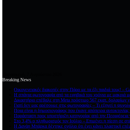
Παρασκευή, 7 Αυγούστου 2026
Breaking News
Οικογενειακές διακοπές στην Πάρο με τα έξι παιδιά τους! – G
Η σπάνια φωτογραφία από τα εφηβικά του χρόνια με μακριά μα
Δικαστήριο επέβαλε στη Meta πρόστιμο 567 εκατ. δολαρίων γ
Γιατί δεν μας αρέσουμε στις φωτογραφίες – Τι εξηγεί η ψυχολ
Ποια είναι η δημοσιογράφος που έκανε απόπειρα αυτοκτονίας 
Παράσταση προς υποστήριξη κατηγορίας από την Περιφέρεια γ
Στο 3,4% ο πληθωρισμός τον Ιούλιο – Επιμένει η πίεση σε στέ
Η Δανάη Μπάρκα δέχτηκε σχόλιο ότι έχει κάνει πλαστική επέ