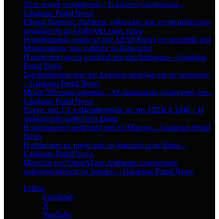
Λέτε συχνά «ευχαριστώ»; Τι δείχνει η ψυχολογία –
Galaksias Portal News
Εθνική Τράπεζα: Αυξήσεις «ψίχουλα» και «ενοικιαζόμενοι»
εργαζόμενοι με κέρδη 661 εκατ. ευρώ
Ο αισθησιακός χορός με τον ASAP Rocky σε φεστιβάλ στα
Μπαρμπάντος που τράβηξε τα βλέμματα!
Η ανάρτηση για τα γενέθλιά του στο Instagram – Galaksias
Portal News
Συμπαράσταση από τον Αιγύπτιο πρόεδρο για τις πυρκαγιές
– Galaksias Portal News
Μέχρι 500 ευρώ μηνιαίως – Οι διαδικασίες χορήγησης του –
Galaksias Portal News
Έμεινε στο 1-1 ο Παναθηναϊκός με την ΤΣΣΚΑ 1948 – Η
πρόκριση θα κριθεί στη Σόφια
Η καλοκαιρινή ανάρτηση από τη Μύκονο – Galaksias Portal
News
Η ανάρτηση με μαγιό από τις διακοπές στην Κάσο –
Galaksias Portal News
Μοντέλα των OpenAI και Anthropic επιχείρησαν
κυβερνοεπιθέσεις σε δοκιμές – Galaksias Portal News
Follow
Facebook
X
YouTube