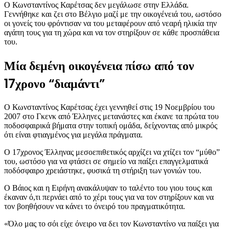
Ο Κωνσταντίνος Καρέτσας δεν μεγάλωσε στην Ελλάδα.
Γεννήθηκε και ζει στο Βέλγιο μαζί με την οικογένειά του, ωστόσο
οι γονείς του φρόντισαν να του μεταφέρουν από νεαρή ηλικία την
αγάπη τους για τη χώρα και να τον στηρίξουν σε κάθε προσπάθεια
του.
Μία δεμένη οικογένεια πίσω από τον
17χρονο “διαμάντι”
Ο Κωνσταντίνος Καρέτσας έχει γεννηθεί στις 19 Νοεμβρίου του
2007 στο Γκενκ από Έλληνες μετανάστες και έκανε τα πρώτα του
ποδοσφαιρικά βήματα στην τοπική ομάδα, δείχνοντας από μικρός
ότι είναι φτιαγμένος για μεγάλα πράγματα.
Ο 17χρονος Έλληνας μεσοεπιθετικός αρχίζει να χτίζει τον “μύθο”
του, ωστόσο για να φτάσει σε σημείο να παίξει επαγγελματικά
ποδόσφαιρο χρειάστηκε, φυσικά τη στήριξη των γονιών του.
Ο Βάιος και η Ειρήνη ανακάλυψαν το ταλέντο του γιου τους και
έκαναν ό,τι περνάει από το χέρι τους για να τον στηρίξουν και να
τον βοηθήσουν να κάνει το όνειρό του πραγματικότητα.
«Όλο μας το σόι είχε όνειρο να δει τον Κωνσταντίνο να παίξει για