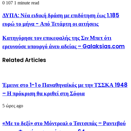
0
107
1 minute read
ΔΥΠΑ: Νέα ειδική δράση με επιδότηση έως 1.185
ευρώ το μήνα - Από Τετάρτη οι αιτήσεις
Κατηγόρησε τον επικεφαλής της Σιν Μπετ ότι
ερευνούσε υπουργό άνευ αδείας – Galaksias.com
Related Articles
Έμεινε στο 1-1 ο Παναθηναϊκός με την ΤΣΣΚΑ 1948
– Η πρόκριση θα κριθεί στη Σόφια
5 ώρες ago
«Με το δεξί» στο Μόντρεαλ ο Τσιτσιπάς – Ραντεβού