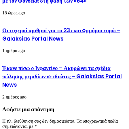
με τον Φονσέκα στη φάση των «64»
18 ώρες ago
Οι τυχεροί αριθμοί για τα 23 εκατoμμύρια ευρώ –
Galaksias Portal News
1 ημέρα ago
Έκανε πίσω ο Ινφαντίνο – Ακυρώνει τα σχέδια
πώλησης μεριδίων σε ιδιώτες – Galaksias Portal
News
2 ημέρες ago
Αφήστε μια απάντηση
Η ηλ. διεύθυνση σας δεν δημοσιεύεται.
Τα υποχρεωτικά πεδία
σημειώνονται με
*