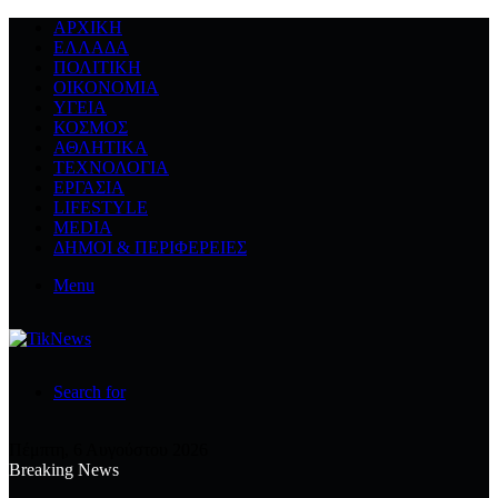
ΑΡΧΙΚΉ
ΕΛΛΆΔΑ
ΠΟΛΙΤΙΚΉ
ΟΙΚΟΝΟΜΊΑ
ΥΓΕΊΑ
ΚΌΣΜΟΣ
ΑΘΛΗΤΙΚΆ
ΤΕΧΝΟΛΟΓΙΆ
ΕΡΓΑΣΊΑ
LIFESTYLE
MEDIA
ΔΉΜΟΙ & ΠΕΡΙΦΈΡΕΙΕΣ
Menu
Search for
Πέμπτη, 6 Αυγούστου 2026
Breaking News