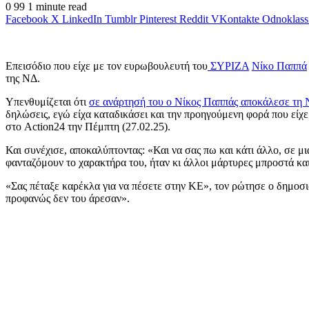
0
99
1 minute read
Facebook
X
LinkedIn
Tumblr
Pinterest
Reddit
VKontakte
Odnoklass
Επεισόδιο που είχε με τον ευρωβουλευτή του
ΣΥΡΙΖΑ
Νίκο Παππά
της ΝΔ.
Υπενθυμίζεται ότι
σε ανάρτησή του ο Νίκος Παππάς αποκάλεσε τη 
δηλώσεις, εγώ είχα καταδικάσει και την προηγούμενη φορά που είχε
στο Action24 την Πέμπτη (27.02.25).
Και συνέχισε, αποκαλύπτοντας: «Και να σας πω και κάτι άλλο, σε μ
φανταζόμουν το χαρακτήρα του, ήταν κι άλλοι μάρτυρες μπροστά και 
«Σας πέταξε καρέκλα για να πέσετε στην ΚΕ», τον ρώτησε ο δημοσιογ
προφανώς δεν του άρεσαν».