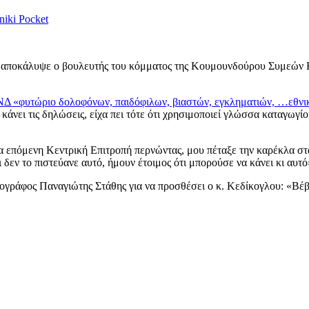
niki
Pocket
αποκάλυψε ο βουλευτής του κόμματος της Κουμουνδούρου Συμεών Κε
ΝΔ «φυτώριο δολοφόνων, παιδόφιλων, βιαστών, εγκληματιών, …εθνι
 κάνει τις δηλώσεις, είχα πει τότε ότι χρησιμοποιεί γλώσσα καταγωγ
ια επόμενη Κεντρική Επιτροπή περνώντας, μου πέταξε την καρέκλα στα
δεν το πιστεύανε αυτό, ήμουν έτοιμος ότι μπορούσε να κάνει κι αυτό
ράφος Παναγιώτης Στάθης για να προσθέσει ο κ. Κεδίκογλου: «Βέβαια,