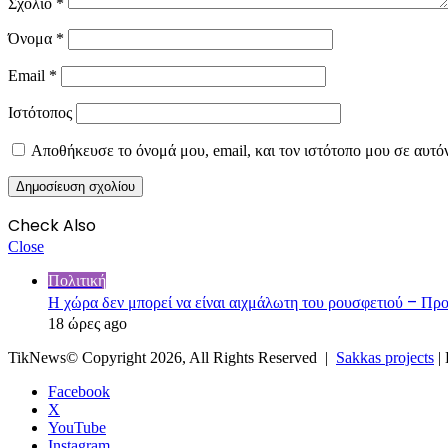
Σχόλιο
*
Όνομα
*
Email
*
Ιστότοπος
Αποθήκευσε το όνομά μου, email, και τον ιστότοπο μου σε αυτό
Check Also
Close
Πολιτική
Η χώρα δεν μπορεί να είναι αιχμάλωτη του ρουσφετιού – Π
18 ώρες ago
TikNews© Copyright 2026, All Rights Reserved |
Sakkas projects
|
Facebook
X
YouTube
Instagram