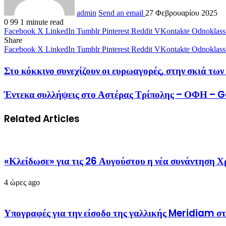
admin
Send an email
27 Φεβρουαρίου 2025
0
99
1 minute read
Facebook
X
LinkedIn
Tumblr
Pinterest
Reddit
VKontakte
Odnoklass
Share
Facebook
X
LinkedIn
Tumblr
Pinterest
Reddit
VKontakte
Odnoklass
Στο κόκκινο συνεχίζουν οι ευρωαγορές, στην σκιά τω
Έντεκα συλλήψεις στο Αστέρας Τρίπολης – ΟΦΗ –
Related Articles
«Κλείδωσε» για τις 26 Αυγούστου η νέα συνάντηση
4 ώρες ago
Υπογραφές για την είσοδο της γαλλικής Meridiam σ