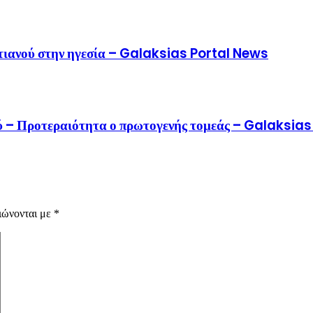
τιανού στην ηγεσία – Galaksias Portal News
ιού – Προτεραιότητα ο πρωτογενής τομεάς – Galaksia
ιώνονται με
*