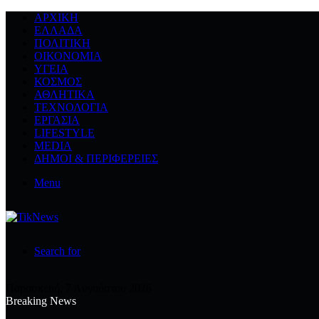
ΑΡΧΙΚΉ
ΕΛΛΆΔΑ
ΠΟΛΙΤΙΚΉ
ΟΙΚΟΝΟΜΊΑ
ΥΓΕΊΑ
ΚΌΣΜΟΣ
ΑΘΛΗΤΙΚΆ
ΤΕΧΝΟΛΟΓΙΆ
ΕΡΓΑΣΊΑ
LIFESTYLE
MEDIA
ΔΉΜΟΙ & ΠΕΡΙΦΈΡΕΙΕΣ
Menu
Search for
Παρασκευή, 7 Αυγούστου 2026
Breaking News