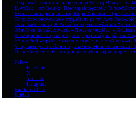
Τα ερωτικά τετ α τετ σε απόμερη παραλία στη Μύκονο – Galak
Συντάξεις – αναδρομικά: Ποια ταμεία αφορούν -Τι ποσά δίνου
Εντυπωσιακή πρεμιέρα για τη Μαρία Σάκκαρη – Προκρίνεται σ
Το τρυφερό οικογενειακό στιγμιότυπο με την Άννα Θεοδωρίδη 
«Κλείδωσε» για τις 26 Αυγούστου η νέα συνάντηση Χριστοδο
Οδηγός για ασφαλείς αγορές – Ποιες οι «παγίδες» – Galaksias
Κυκλοφόρησε το τρέιλερ της νέας δραματικής σειράς του Meg
FY και Ρία Ελληνίδου στο ανατρεπτικό ντουέτο «Άιντε» – Gal
Υπογραφές για την είσοδο της γαλλικής Meridiam στο έργο – 
Περισσότερα από 95 εκατομμύρια ευρώ σε κέρδη μοίρασε τον 
Follow
Facebook
X
YouTube
Instagram
Random Article
Sidebar