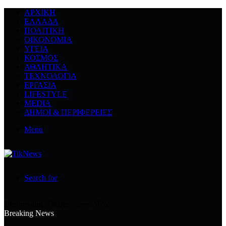
ΑΡΧΙΚΉ
ΕΛΛΆΔΑ
ΠΟΛΙΤΙΚΉ
ΟΙΚΟΝΟΜΊΑ
ΥΓΕΊΑ
ΚΌΣΜΟΣ
ΑΘΛΗΤΙΚΆ
ΤΕΧΝΟΛΟΓΙΆ
ΕΡΓΑΣΊΑ
LIFESTYLE
MEDIA
ΔΉΜΟΙ & ΠΕΡΙΦΈΡΕΙΕΣ
Menu
Search for
Παρασκευή, 7 Αυγούστου 2026
Breaking News