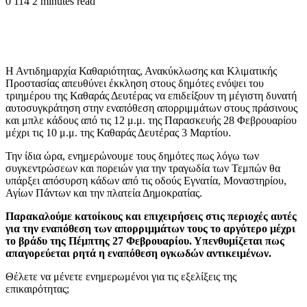
0
114
2 minutes read
Η Αντιδημαρχία Καθαριότητας, Ανακύκλωσης και Κλιματικής
Προστασίας απευθύνει έκκληση στους δημότες ενόψει του
τριημέρου της Καθαράς Δευτέρας να επιδείξουν τη μέγιστη δυνατή
αυτοσυγκράτηση στην εναπόθεση απορριμμάτων στους πράσινους
και μπλε κάδους από τις 12 μ.μ. της Παρασκευής 28 Φεβρουαρίου
μέχρι τις 10 μ.μ. της Καθαράς Δευτέρας 3 Μαρτίου.
Την ίδια ώρα, ενημερώνουμε τους δημότες πως λόγω των
συγκεντρώσεων και πορειών για την τραγωδία των Τεμπών θα
υπάρξει απόσυρση κάδων από τις οδούς Εγνατία, Μοναστηρίου,
Αγίων Πάντων και την πλατεία Δημοκρατίας.
Παρακαλούμε κατοίκους και επιχειρήσεις στις περιοχές αυτές
για την εναπόθεση των απορριμμάτων τους το αργότερο μέχρι
το βράδυ της Πέμπτης 27 Φεβρουαρίου. Υπενθυμίζεται πως
απαγορεύεται ρητά η εναπόθεση ογκωδών αντικειμένων.
Θέλετε να μένετε ενημερωμένοι για τις εξελίξεις της
επικαιρότητας;