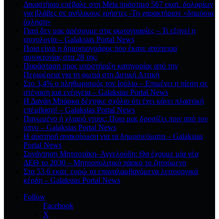
Δικαστήριο επέβαλε στη Meta πρόστιμο 567 εκατ. δολαρίων
για βλάβες σε ανήλικους χρήστες -Τη χαρακτήρισε «δημόσια
όχληση»
Γιατί δεν μας αρέσουμε στις φωτογραφίες – Τι εξηγεί η
ψυχολογία – Galaksias Portal News
Ποια είναι η δημοσιογράφος που έκανε απόπειρα
αυτοκτονίας στα 28 της;
Παράσταση προς υποστήριξη κατηγορίας από την
Περιφέρεια για τη φωτιά στη Δυτική Αττική
Στο 3,4% ο πληθωρισμός τον Ιούλιο – Επιμένει η πίεση σε
στέγαση και ενέργεια – Galaksias Portal News
Η Δανάη Μπάρκα δέχτηκε σχόλιο ότι έχει κάνει πλαστική
επέμβαση! – Galaksias Portal News
Παγωμένο ή χλιαρό ντους; Ποιο μας δροσίζει πριν από τον
ύπνο – Galaksias Portal News
Η αυστηρή ανακοίνωση για τα δημοσιεύματα – Galaksias
Portal News
Συνάντηση Μητσοτάκη- Αγγελούδη: Θα έχουμε μία νέα
ΔΕΘ το 2030 – Μητροπολιτικό πάρκο το ζητούμενο
Στα 53,6 εκατ. ευρώ τα επαναλαμβανόμενα λειτουργικά
κέρδη – Galaksias Portal News
Follow
Facebook
X