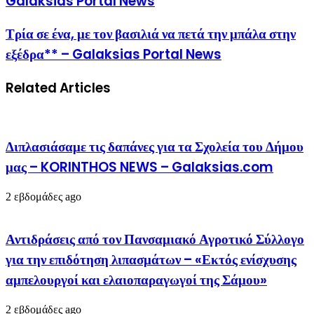
Galaksias Portal News
Τρία σε ένα, με τον βασιλιά να πετά την μπάλα στην
εξέδρα** – Galaksias Portal News
Related Articles
Διπλασιάσαμε τις δαπάνες για τα Σχολεία του Δήμου
μας – KORINTHOS NEWS – Galaksias.com
2 εβδομάδες ago
Αντιδράσεις από τον Πανσαμιακό Αγροτικό Σύλλογο
για την επιδότηση λιπασμάτων – «Εκτός ενίσχυσης
αμπελουργοί και ελαιοπαραγωγοί της Σάμου»
2 εβδομάδες ago