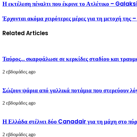
Η εκτέλεση πέναλτι που έκρινε το Ατλέτικο – Galak
Έρχονται ακόμα χειρότερες μέρες για τη μετοχή της
Related Articles
Ταύρος… σκαρφάλωσε σε κερκίδες σταδίου και τραυ
2 εβδομάδες ago
Σώζουν ψάρια από γαλλικά ποτάμια που στερεύουν 
2 εβδομάδες ago
Η Ελλάδα στέλνει δύο Canadair για τη μάχη στο πύρ
2 εβδομάδες ago