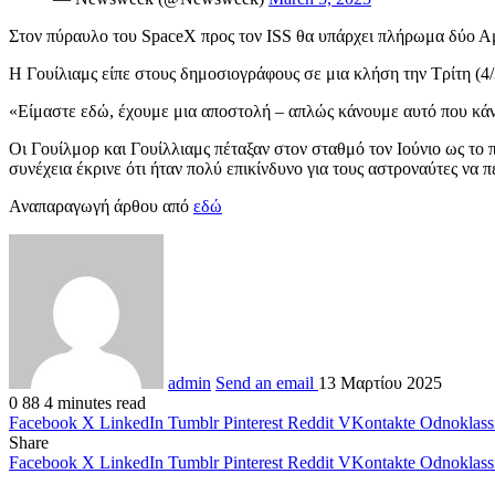
Στον πύραυλο του SpaceX προς τον ISS θα υπάρχει πλήρωμα δύο Αμε
Η Γουίλιαμς είπε στους δημοσιογράφους σε μια κλήση την Τρίτη (4/3)
«Είμαστε εδώ, έχουμε μια αποστολή – απλώς κάνουμε αυτό που κάνο
Οι Γουίλμορ και Γουίλλιαμς πέταξαν στον σταθμό τον Ιούνιο ως τ
συνέχεια έκρινε ότι ήταν πολύ επικίνδυνο για τους αστροναύτες να 
Αναπαραγωγή άρθου από
εδώ
admin
Send an email
13 Μαρτίου 2025
0
88
4 minutes read
Facebook
X
LinkedIn
Tumblr
Pinterest
Reddit
VKontakte
Odnoklass
Share
Facebook
X
LinkedIn
Tumblr
Pinterest
Reddit
VKontakte
Odnoklass