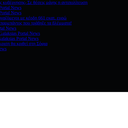
 κυβέρνησης- Σε θέσεις μάχης η αντιπολίτευση
 Portal News
 Portal News
ργαζόμενοι με κέρδη 661 εκατ. ευρώ
παρμπάντος που τράβηξε τα βλέμματα!
rtal News
Galaksias Portal News
alaksias Portal News
ριση θα κριθεί στη Σόφια
News