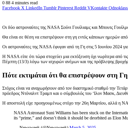
0
88
4 minutes read
Facebook
X
LinkedIn
Tumblr
Pinterest
Reddit
VKontakte
Odnoklass
Οι δύο αστροναύτες της NASA Σούνι Γουίλιαμς και Μπουτς Γουίλμο
Θα είναι σε θέση να επιστρέψουν στη γη εντός κάποιων ημερών από
Οι αστροναύτες της NASA έφυγαν από τη Γη στις 5 Ιουνίου 2024 γι
Η NASA είπε ότι τώρα στοχεύει μια εκτόξευση όχι νωρίτερα από τι
Πέμπτη (13/3) λόγω των ισχυρών ανέμων και της πρόβλεψης βροχής 
Πότε εκτιμάται ότι θα επιστρέψουν στη Γη
Στόχος είναι να αναχωρήσουν από τον διαστημικό σταθμό την Τετά
πρόεδρος Ντόναλντ Τραμπ και ο σύμβουλός του ‘Ιλον Μασκ, Διευθύ
Η αποστολή είχε προηγουμένως στόχο την 26η Μαρτίου, αλλά η NA
NASA Astronaut Suni Williams has been stuck on the Internatio
its “prime,” and doesn’t think it should be deorbited as Elon 
— Newsweek (@Newsweek)
March 5, 2025