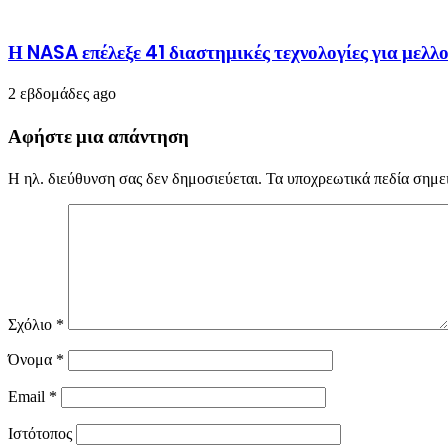
Η NASA επέλεξε 41 διαστημικές τεχνολογίες για μελλο
2 εβδομάδες ago
Αφήστε μια απάντηση
Η ηλ. διεύθυνση σας δεν δημοσιεύεται.
Τα υποχρεωτικά πεδία σημε
Σχόλιο
*
Όνομα
*
Email
*
Ιστότοπος