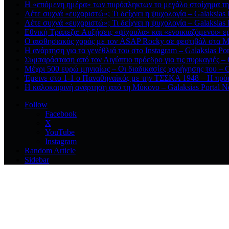
Η «επόμενη ημέρα» των πυρόπληκτων το μεγάλο στοίχημα της
Λέτε συχνά «ευχαριστώ»; Τι δείχνει η ψυχολογία – Galaksias
Λέτε συχνά «ευχαριστώ»; Τι δείχνει η ψυχολογία – Galaksias
Εθνική Τράπεζα: Αυξήσεις «ψίχουλα» και «ενοικιαζόμενοι» ε
Ο αισθησιακός χορός με τον ASAP Rocky σε φεστιβάλ στα Μ
Η ανάρτηση για τα γενέθλιά του στο Instagram – Galaksias Po
Συμπαράσταση από τον Αιγύπτιο πρόεδρο για τις πυρκαγιές – 
Μέχρι 500 ευρώ μηνιαίως – Οι διαδικασίες χορήγησης του – G
Έμεινε στο 1-1 ο Παναθηναϊκός με την ΤΣΣΚΑ 1948 – Η πρόκ
Η καλοκαιρινή ανάρτηση από τη Μύκονο – Galaksias Portal 
Follow
Facebook
X
YouTube
Instagram
Random Article
Sidebar