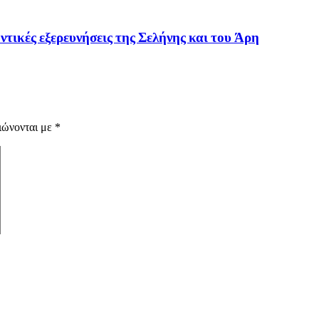
ντικές εξερευνήσεις της Σελήνης και του Άρη
ιώνονται με
*