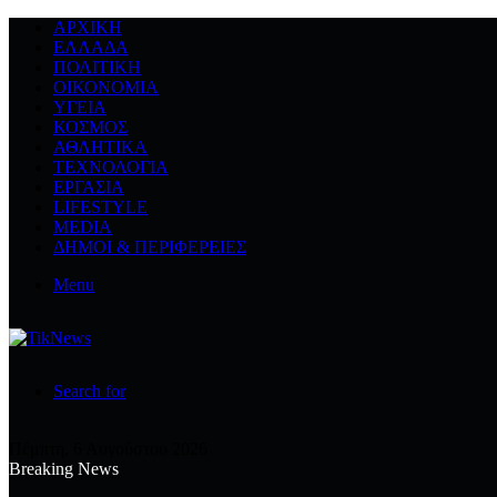
ΑΡΧΙΚΉ
ΕΛΛΆΔΑ
ΠΟΛΙΤΙΚΉ
ΟΙΚΟΝΟΜΊΑ
ΥΓΕΊΑ
ΚΌΣΜΟΣ
ΑΘΛΗΤΙΚΆ
ΤΕΧΝΟΛΟΓΙΆ
ΕΡΓΑΣΊΑ
LIFESTYLE
MEDIA
ΔΉΜΟΙ & ΠΕΡΙΦΈΡΕΙΕΣ
Menu
Search for
Πέμπτη, 6 Αυγούστου 2026
Breaking News