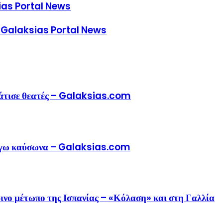
sias Portal News
 – Galaksias Portal News
μάτισε θεατές – Galaksias.com
λόγω καύσωνα – Galaksias.com
ινο μέτωπο της Ισπανίας – «Κόλαση» και στη Γαλλία