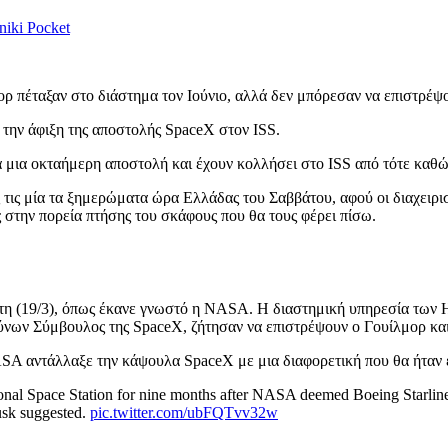
niki
Pocket
ρ πέταξαν στο διάστημα τον Ιούνιο, αλλά δεν μπόρεσαν να επιστρέψ
 την άφιξη της αποστολής SpaceX στον ISS.
α μια οκταήμερη αποστολή και έχουν κολλήσει στο ISS από τότε καθώ
ς τις μία τα ξημερώματα ώρα Ελλάδας του Σαββάτου, αφού οι διαχειρ
στην πορεία πτήσης του σκάφους που θα τους φέρει πίσω.
ρτη (19/3), όπως έκανε γνωστό η NASA. Η διαστημική υπηρεσία των
νων Σύμβουλος της SpaceX, ζήτησαν να επιστρέψουν ο Γουίλμορ και
SA αντάλλαξε την κάψουλα SpaceX με μια διαφορετική που θα ήταν 
nal Space Station for nine months after NASA deemed Boeing Starliner t
Musk suggested.
pic.twitter.com/ubFQTvv32w