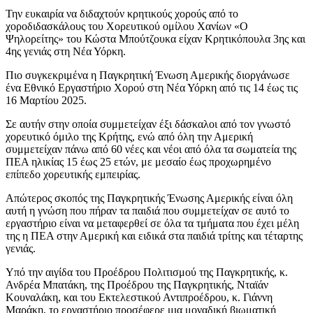
Την ευκαιρία να διδαχτούν κρητικούς χορούς από το
χοροδιδασκάλους του Χορευτικού ομίλου Χανίων «Ο
Ψηλορείτης» του Κώστα Μπούτζουκα είχαν Κρητικόπουλα 3ης και
4ης γενιάς στη Νέα Υόρκη.
Πιο συγκεκριμένα η Παγκρητική Ένωση Αμερικής διοργάνωσε
ένα Εθνικό Εργαστήριο Χορού στη Νέα Υόρκη από τις 14 έως τις
16 Μαρτίου 2025.
Σε αυτήν στην οποία συμμετείχαν έξι δάσκαλοι από τον γνωστό
χορευτικό όμιλο της Κρήτης, ενώ από όλη την Αμερική
συμμετείχαν πάνω από 60 νέες και νέοι από όλα τα σωματεία της
ΠΕΑ ηλικίας 15 έως 25 ετών, με μεσαίο έως προχωρημένο
επίπεδο χορευτικής εμπειρίας.
Απώτερος σκοπός της Παγκρητικής Ένωσης Αμερικής είναι όλη
αυτή η γνώση που πήραν τα παιδιά που συμμετείχαν σε αυτό το
εργαστήριο είναι να μεταφερθεί σε όλα τα τμήματα που έχει μέλη
της η ΠΕΑ στην Αμερική και ειδικά στα παιδιά τρίτης και τέταρτης
γενιάς.
Υπό την αιγίδα του Προέδρου Πολιτισμού της Παγκρητικής, κ.
Ανδρέα Μπατάκη, της Προέδρου της Παγκρητικής, Νταϊάν
Κουναλάκη, και του Εκτελεστικού Αντιπροέδρου, κ. Γιάννη
Μαράκη, το εργαστήριο προσέφερε μια μοναδική βιωματική