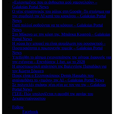
«Ευλογημένος που οι άνθρωποι μού χαμογελούν» –
Galaksias Portal News
O νέος στρατηγικός του ρόλος στη Google -Το στοίχημα για
την συμβολή της ΑΙ κατά του καρκίνου – Galaksias Portal
News
Γιατί πολλοί φοβούνται να τα κόψουν – Galaksias Portal
News
Στη Μύκονο με την κόρη της, Μπιάνκα Κρασσά – Galaksias
Portal News
Η χώρα δεν μπορεί να είναι αιχμάλωτη του ρουσφετιού –
Προτεραιότητα ο πρωτογενής τομεάς – Galaksias Portal
News
Υπεβλήθη το αίτημα ενεργοποίησης της ρήτρας διαφυγής για
την ενέργεια – Επενδύσεις 1 δισ. ως το 2028
Η αποστομωτική απάντηση της Βαλεντίνης Παπαδάκη για
τον Κώστα Σόμμερ
Ποιος είναι ο Ελληνοκύπριος Demis Hassabis που
αναλαμβάνει το «τιμόνι» της ΑΙ – Galaksias Portal News
Σε πολυτελές σκάφος χέρι-χέρι με τον γιο της – Galaksias
Portal News
ΓΣΕΕ: Πώς υπολογίζεται η αμοιβή της αργίας του
Δεκαπενταύγουστου
Follow
Facebook