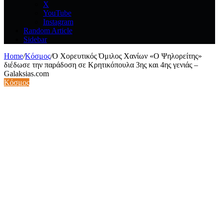
X
YouTube
Instagram
Random Article
Sidebar
Home
/
Κόσμος
/
Ο Χορευτικός Όμιλος Χανίων «Ο Ψηλορείτης»
διέδωσε την παράδοση σε Κρητικόπουλα 3ης και 4ης γενιάς –
Galaksias.com
Κόσμος