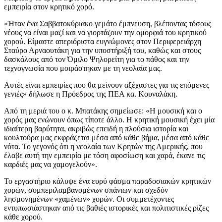
εμπειρία στον κρητικό χορό.
«Ήταν ένα Σαββατοκύριακο γεμάτο έμπνευση, βλέποντας τόσους
νέους να είναι μαζί και να γιορτάζουν την ομορφιά του κρητικού
χορού. Είμαστε απεριόριστα ευγνώμονες στον Περιφερειάρχη
Σταύρο Αρναουτάκη για την υποστήριξή του, καθώς και στους
δασκάλους από τον Όμιλο Ψηλορείτη για το πάθος και την
τεχνογνωσία που μοιράστηκαν με τη νεολαία μας.
Αυτές είναι εμπειρίες που θα μείνουν αξέχαστες για τις επόμενες
γενιές» δήλωσε η Πρόεδρος της ΠΕΑ κα. Κουναλάκη.
Από τη μεριά του ο κ. Μπατάκης σημείωσε: «Η μουσική και ο
χορός μας ενώνουν όπως τίποτε άλλο. Η κρητική μουσική έχει μία
ιδιαίτερη βαρύτητα, ακριβώς επειδή η πλούσια ιστορία και
κουλτούρα μας εκφράζεται μέσα από κάθε βήμα, μέσα από κάθε
νότα. Το γεγονός ότι η νεολαία των Κρητών της Αμερικής, που
έλαβε αυτή την εμπειρία με τόση αφοσίωση και χαρά, έκανε τις
καρδιές μας να χαμογελούν».
Το εργαστήριο κάλυψε ένα ευρύ φάσμα παραδοσιακών κρητικών
χορών, συμπεριλαμβανομένων σπάνιων και σχεδόν
λησμονημένων «χαμένων» χορών. Οι συμμετέχοντες
εντυπωσιάστηκαν από τις βαθιές ιστορικές και πολιτιστικές ρίζες
κάθε χορού.