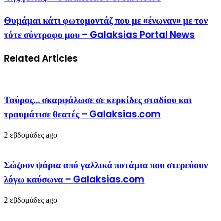
Θυμάμαι κάτι φωτομοντάζ που με «ένωναν» με τον
τότε σύντροφο μου – Galaksias Portal News
Related Articles
Ταύρος… σκαρφάλωσε σε κερκίδες σταδίου και
τραυμάτισε θεατές – Galaksias.com
2 εβδομάδες ago
Σώζουν ψάρια από γαλλικά ποτάμια που στερεύουν
λόγω καύσωνα – Galaksias.com
2 εβδομάδες ago