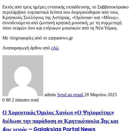
Εκτός από τρεις ημέρες εντατικής εκπαίδευσης, το Σαββατοκύριακο
περιλάμβανε εορταστικά δείπνα που διοργανώθηκαν από τους
Κρητικούς Συλλόγους της Αστόριας, «Ομόνοια» και «Μίνως»,
συνοδευόμενα από ζωντανή κρητική μουσική, με τη συμμετοχή
τόσο νεαρών όσο και ενήλικων μουσικών από τη Νέα Υόρκη.
Mε πληροφορίες από το zarpanews.gr
Αναπαραγωγή άρθου από
εδώ
admin
Send an email
28 Μαρτίου 2025
0
88
2 minutes read
Ο Χορευτικός Όμιλος Χανίων «Ο Ψηλορείτης»
διέδωσε την παράδοση σε Κρητικόπουλα 3ης και
4ης γενιάς – Galaksias Portal News