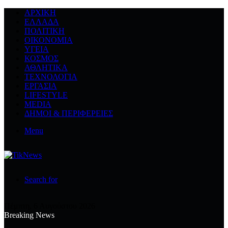
ΑΡΧΙΚΉ
ΕΛΛΆΔΑ
ΠΟΛΙΤΙΚΉ
ΟΙΚΟΝΟΜΊΑ
ΥΓΕΊΑ
ΚΌΣΜΟΣ
ΑΘΛΗΤΙΚΆ
ΤΕΧΝΟΛΟΓΙΆ
ΕΡΓΑΣΊΑ
LIFESTYLE
MEDIA
ΔΉΜΟΙ & ΠΕΡΙΦΈΡΕΙΕΣ
Menu
Search for
Πέμπτη, 6 Αυγούστου 2026
Breaking News