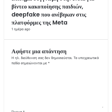
βίντεο κακοποίησης παιδιών,
deepfake που ανέβηκαν στις
πλατφόρμες της Meta
1 ημέρα ago
Αφήστε μια απάντηση
Η ηλ. διεύθυνση σας δεν δημοσιεύεται.
Τα υποχρεωτικά
πεδία σημειώνονται με
*
Σ
χ
ό
λ
ι
ο
*
Όνομα
*