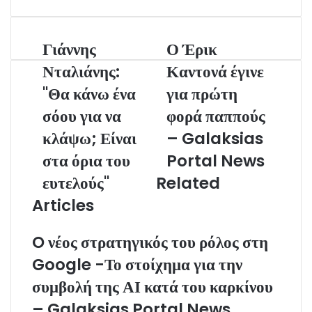
a
i
l
Γιάννης
Ο Έρικ
Νταλιάνης:
Καντονά έγινε
"Θα κάνω ένα
για πρώτη
σόου για να
φορά παππούς
κλάψω; Είναι
– Galaksias
στα όρια του
Portal News
ευτελούς"
Related
Articles
O νέος στρατηγικός του ρόλος στη
Google -Το στοίχημα για την
συμβολή της ΑΙ κατά του καρκίνου
– Galaksias Portal News