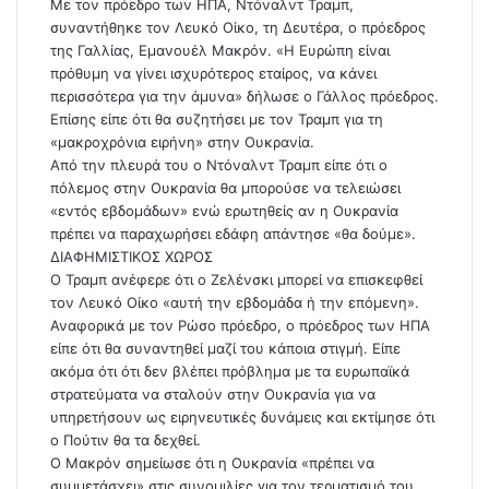
l
Με τον πρόεδρο των ΗΠΑ, Ντόναλντ Τραμπ,
συναντήθηκε τον Λευκό Οίκο, τη Δευτέρα, ο πρόεδρος
της Γαλλίας, Εμανουέλ Μακρόν. «Η Ευρώπη είναι
πρόθυμη να γίνει ισχυρότερος εταίρος, να κάνει
περισσότερα για την άμυνα» δήλωσε ο Γάλλος πρόεδρος.
Επίσης είπε ότι θα συζητήσει με τον Τραμπ για τη
«μακροχρόνια ειρήνη» στην Ουκρανία.
Από την πλευρά του ο Ντόναλντ Τραμπ είπε ότι ο
πόλεμος στην Ουκρανία θα μπορούσε να τελειώσει
«εντός εβδομάδων» ενώ ερωτηθείς αν η Ουκρανία
πρέπει να παραχωρήσει εδάφη απάντησε «θα δούμε».
ΔΙΑΦΗΜΙΣΤΙΚΟΣ ΧΩΡΟΣ
Ο Τραμπ ανέφερε ότι ο Ζελένσκι μπορεί να επισκεφθεί
τον Λευκό Οίκο «αυτή την εβδομάδα ή την επόμενη».
Αναφορικά με τον Ρώσο πρόεδρο, ο πρόεδρος των ΗΠΑ
είπε ότι θα συναντηθεί μαζί του κάποια στιγμή. Είπε
ακόμα ότι ότι δεν βλέπει πρόβλημα με τα ευρωπαϊκά
στρατεύματα να σταλούν στην Ουκρανία για να
υπηρετήσουν ως ειρηνευτικές δυνάμεις και εκτίμησε ότι
ο Πούτιν θα τα δεχθεί.
Ο Μακρόν σημείωσε ότι η Ουκρανία «πρέπει να
συμμετάσχει» στις συνομιλίες για τον τερματισμό του