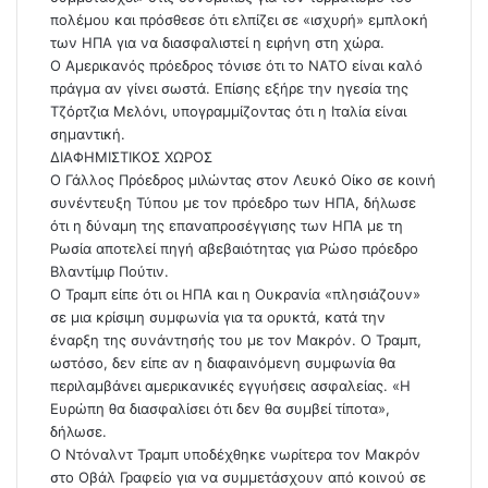
πολέμου και πρόσθεσε ότι ελπίζει σε «ισχυρή» εμπλοκή
των ΗΠΑ για να διασφαλιστεί η ειρήνη στη χώρα.
Ο Αμερικανός πρόεδρος τόνισε ότι το ΝΑΤΟ είναι καλό
πράγμα αν γίνει σωστά. Επίσης εξήρε την ηγεσία της
Τζόρτζια Μελόνι, υπογραμμίζοντας ότι η Ιταλία είναι
σημαντική.
ΔΙΑΦΗΜΙΣΤΙΚΟΣ ΧΩΡΟΣ
Ο Γάλλος Πρόεδρος μιλώντας στον Λευκό Οίκο σε κοινή
συνέντευξη Τύπου με τον πρόεδρο των ΗΠΑ, δήλωσε
ότι η δύναμη της επαναπροσέγγισης των ΗΠΑ με τη
Ρωσία αποτελεί πηγή αβεβαιότητας για Ρώσο πρόεδρο
Βλαντίμιρ Πούτιν.
Ο Τραμπ είπε ότι οι ΗΠΑ και η Ουκρανία «πλησιάζουν»
σε μια κρίσιμη συμφωνία για τα ορυκτά, κατά την
έναρξη της συνάντησής του με τον Μακρόν. Ο Τραμπ,
ωστόσο, δεν είπε αν η διαφαινόμενη συμφωνία θα
περιλαμβάνει αμερικανικές εγγυήσεις ασφαλείας. «Η
Ευρώπη θα διασφαλίσει ότι δεν θα συμβεί τίποτα»,
δήλωσε.
O Ντόναλντ Τραμπ υποδέχθηκε νωρίτερα τον Μακρόν
στο Οβάλ Γραφείο για να συμμετάσχουν από κοινού σε