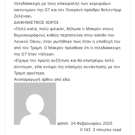
τηλεδιάσκεψη με τους επικεφαλής των κορυφαίων
οικονομιών της G7 και τον Ουκρανό πρόεδρο Βολοντίμιρ
Ζελένσκι.
ΔΙΑΦΗΜΙΣΤΙΚΟΣ ΧΩΡΟΣ
«Πολύ καλά, πολύ φιλικά», δήλωσε ο Μακρόν στους
δημοσιογράφους καθώς περπατούσε στην είσοδο του
Λευκού Οίκου, όταν ρωτήθηκε πώς ήταν η υποδοχή του
από τον Τραμπ. Ο Μακρόν πρόσθεσε ότι η τηλεδιάσκεψη
της G7 ήταν «τέλεια».
«Είχαμε την πρώτη συζήτηση και θα επιστρέψω πολύ
σύντομα», είπε ενόψει της επίσημης συνάντησης με τον
Τραμπ αργότερα.
Αναπαραγωγή άρθου από
εδώ
S
e
n
d
a
n
admin
24 Φεβρουαρίου 2025
e
0
143
2 minutes read
m