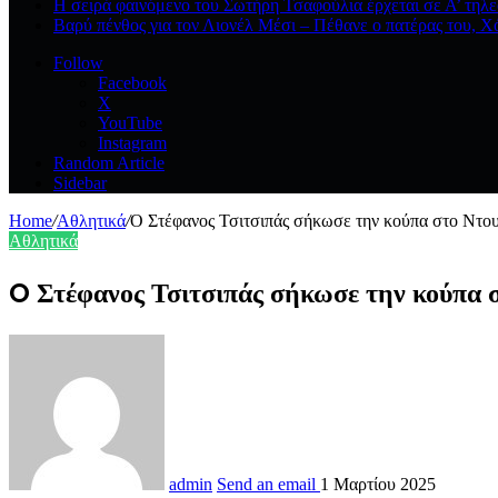
Η σειρά φαινόμενο του Σωτήρη Τσαφούλια έρχεται σε Α’ τηλ
Βαρύ πένθος για τον Λιονέλ Μέσι – Πέθανε ο πατέρας του, Χό
Follow
Facebook
X
YouTube
Instagram
Random Article
Sidebar
Home
/
Αθλητικά
/
O Στέφανος Τσιτσιπάς σήκωσε την κούπα στο Ντουμ
Αθλητικά
O Στέφανος Τσιτσιπάς σήκωσε την κούπα
admin
Send an email
1 Μαρτίου 2025