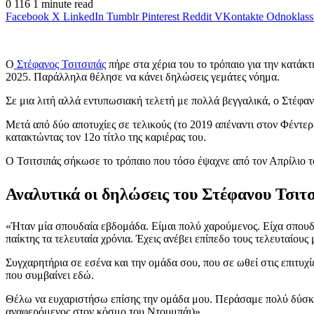
0
116
1 minute read
Facebook
X
LinkedIn
Tumblr
Pinterest
Reddit
VKontakte
Odnoklass
Ο
Στέφανος Τσιτσιπάς
πήρε στα χέρια του το τρόπαιο για την κατάκ
2025. Παράλληλα θέλησε να κάνει δηλώσεις γεμάτες νόημα.
Σε μια λιτή αλλά εντυπωσιακή τελετή με πολλά βεγγαλικά, ο Στέφα
Μετά από δύο αποτυχίες σε τελικούς (το 2019 απέναντι στον Φέντερ
κατακτώντας τον 12ο τίτλο της καριέρας του.
Ο Τσιτσιπάς σήκωσε το τρόπαιο που τόσο έψαχνε από τον Απρίλιο το
Αναλυτικά οι δηλώσεις του Στέφανου Τσιτ
«Ήταν μία σπουδαία εβδομάδα. Είμαι πολύ χαρούμενος. Είχα σπουδα
παίκτης τα τελευταία χρόνια. Έχεις ανέβει επίπεδο τους τελευταίου
Συγχαρητήρια σε εσένα και την ομάδα σου, που σε ωθεί στις επιτυχ
που συμβαίνει εδώ.
Θέλω να ευχαριστήσω επίσης την ομάδα μου. Περάσαμε πολύ δύσκολ
αναφερόμενος στον κόσμο του Ντουμπάι)».