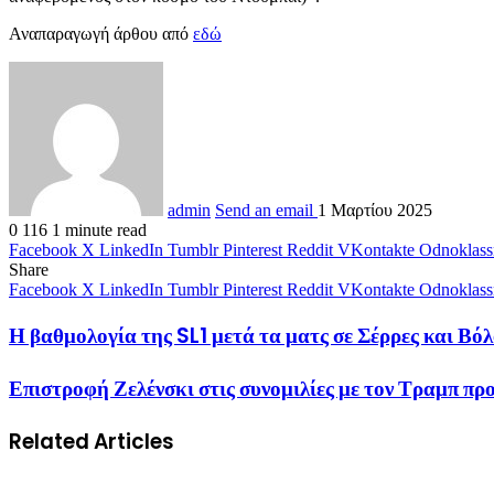
Αναπαραγωγή άρθου από
εδώ
admin
Send an email
1 Μαρτίου 2025
0
116
1 minute read
Facebook
X
LinkedIn
Tumblr
Pinterest
Reddit
VKontakte
Odnoklass
Share
Facebook
X
LinkedIn
Tumblr
Pinterest
Reddit
VKontakte
Odnoklass
Η βαθμολογία της SL1 μετά τα ματς σε Σέρρες και 
Επιστροφή Ζελένσκι στις συνομιλίες με τον Τραμπ πρ
Related Articles