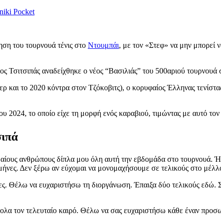
niki
Pocket
τηση του τουρνουά τένις στο
Ντουμπάι
, με τον «Στεφ» να μην μπορεί 
νος Τσιτσιπάς αναδείχθηκε ο νέος “Βασιλιάς” του 500αριού τουρνουά
ερ και το 2020 κόντρα στον Τζόκοβιτς), ο κορυφαίος Έλληνας τενίστας
υ 2024, το οποίο είχε τη μορφή ενός καραβιού, τιμώντας με αυτό το
σιπά
ίους ανθρώπους δίπλα μου όλη αυτή την εβδομάδα στο τουρνουά. Ήταν
ς μήνες. Δεν ξέρω αν εύχομαι να μονομαχήσουμε σε τελικούς στο μέλλ
ίες. Θέλω να ευχαριστήσω τη διοργάνωση. Έπαιξα δύο τελικούς εδώ. Σ
α τον τελευταίο καιρό. Θέλω να σας ευχαριστήσω κάθε έναν προσωπ