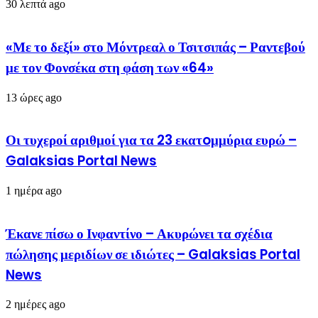
30 λεπτά ago
«Με το δεξί» στο Μόντρεαλ ο Τσιτσιπάς – Ραντεβού
με τον Φονσέκα στη φάση των «64»
13 ώρες ago
Οι τυχεροί αριθμοί για τα 23 εκατoμμύρια ευρώ –
Galaksias Portal News
1 ημέρα ago
Έκανε πίσω ο Ινφαντίνο – Ακυρώνει τα σχέδια
πώλησης μεριδίων σε ιδιώτες – Galaksias Portal
News
2 ημέρες ago