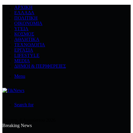
ΑΡΧΙΚΉ
ΕΛΛΆΔΑ
ΠΟΛΙΤΙΚΉ
ΟΙΚΟΝΟΜΊΑ
ΥΓΕΊΑ
ΚΌΣΜΟΣ
ΑΘΛΗΤΙΚΆ
ΤΕΧΝΟΛΟΓΙΆ
ΕΡΓΑΣΊΑ
LIFESTYLE
MEDIA
ΔΉΜΟΙ & ΠΕΡΙΦΈΡΕΙΕΣ
Menu
Search for
Πέμπτη, 6 Αυγούστου 2026
Breaking News