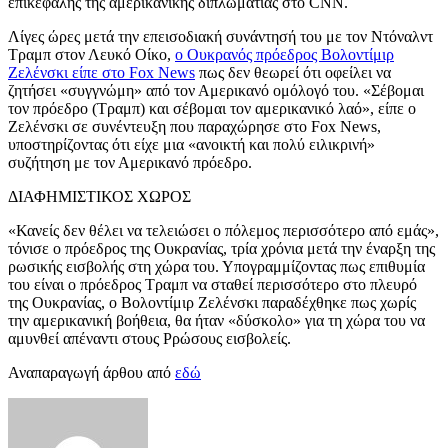
επικεφαλής της αμερικανικής διπλωματίας στο CNN.
Λίγες ώρες μετά την επεισοδιακή συνάντησή του με τον Ντόναλντ
Τραμπ στον Λευκό Οίκο,
ο Ουκρανός πρόεδρος Βολοντίμιρ
Ζελένσκι είπε στο Fox News
πως δεν θεωρεί ότι οφείλει να
ζητήσει «συγγνώμη» από τον Αμερικανό ομόλογό του. «Σέβομαι
τον πρόεδρο (Τραμπ) και σέβομαι τον αμερικανικό λαό», είπε ο
Ζελένσκι σε συνέντευξη που παραχώρησε στο Fox News,
υποστηρίζοντας ότι είχε μια «ανοικτή και πολύ ειλικρινή»
συζήτηση με τον Αμερικανό πρόεδρο.
ΔΙΑΦΗΜΙΣΤΙΚΟΣ ΧΩΡΟΣ
«Κανείς δεν θέλει να τελειώσει ο πόλεμος περισσότερο από εμάς»,
τόνισε ο πρόεδρος της Ουκρανίας, τρία χρόνια μετά την έναρξη της
ρωσικής εισβολής στη χώρα του. Υπογραμμίζοντας πως επιθυμία
του είναι ο πρόεδρος Τραμπ να σταθεί περισσότερο στο πλευρό
της Ουκρανίας, ο Βολοντίμιρ Ζελένσκι παραδέχθηκε πως χωρίς
την αμερικανική βοήθεια, θα ήταν «δύσκολο» για τη χώρα του να
αμυνθεί απέναντι στους Ρρώσους εισβολείς.
Αναπαραγωγή άρθου από
εδώ