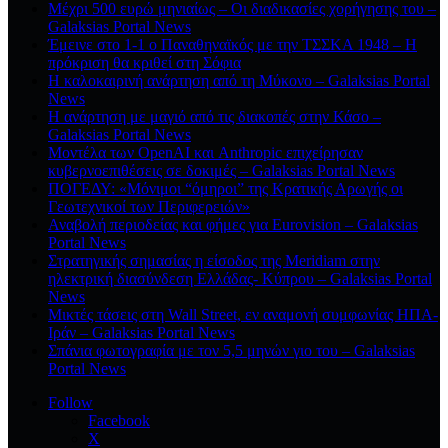
Μέχρι 500 ευρώ μηνιαίως – Οι διαδικασίες χορήγησης του –
Galaksias Portal News
Έμεινε στο 1-1 ο Παναθηναϊκός με την ΤΣΣΚΑ 1948 – Η
πρόκριση θα κριθεί στη Σόφια
Η καλοκαιρινή ανάρτηση από τη Μύκονο – Galaksias Portal
News
Η ανάρτηση με μαγιό από τις διακοπές στην Κάσο –
Galaksias Portal News
Μοντέλα των OpenAI και Anthropic επιχείρησαν
κυβερνοεπιθέσεις σε δοκιμές – Galaksias Portal News
ΠΟΓΕΔΥ: «Μόνιμοι “όμηροι” της Κρατικής Αρωγής οι
Γεωτεχνικοί των Περιφερειών»
Αναβολή περιοδείας και φήμες για Eurovision – Galaksias
Portal News
Στρατηγικής σημασίας η είσοδος της Meridiam στην
ηλεκτρική διασύνδεση Ελλάδας- Κύπρου – Galaksias Portal
News
Μικτές τάσεις στη Wall Street, εν αναμονή συμφωνίας ΗΠΑ-
Ιράν – Galaksias Portal News
Σπάνια φωτογραφία με τον 5,5 μηνών γιο του – Galaksias
Portal News
Follow
Facebook
X