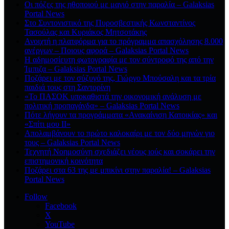
Οι πόζες της ηθοποιού με μαγιό στην παραλία – Galaksias
Portal News
Στο Συντονιστικό της Πυροσβεστικής Κωνσταντίνος
Τασούλας και Κυριάκος Μητσοτάκης
Ανοιχτή η πλατφόρμα για το πρόγραμμα απασχόλησης 8.000
ανέργων – Ποιους αφορά – Galaksias Portal News
Η αδημοσίευτη φωτογραφία με τον σύντροφό της από την
Ίμπιζα – Galaksias Portal News
Ποζάρει με τον σύζυγό της, Γιώργο Μπούσαλη και τα τρία
παιδιά τους στη Σαντορίνη
«Το ΠΑΣΟΚ υποκαθιστά την οικονομική ανάλυση με
πολιτική προπαγάνδα» – Galaksias Portal News
Πότε λήγουν τα προγράμματα «Ανακαίνιση Κατοικίας» και
«Σπίτι μου ΙΙ»
Απολαμβάνουν το πρώτο καλοκαίρι με τον δύο μηνών γιο
τους – Galaksias Portal News
Τεχνητή Νοημοσύνη σχεδιάζει νέους ιούς και σοκάρει την
επιστημονική κοινότητα
Ποζάρει στα 63 της με μπικίνι στην παραλία! – Galaksias
Portal News
Follow
Facebook
X
YouTube