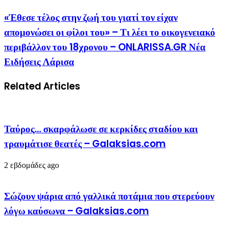
«Έθεσε τέλος στην ζωή του γιατί τον είχαν
απομονώσει οι φίλοι του» – Τι λέει το οικογενειακό
περιβάλλον του 18χρονου – ONLARISSA.GR Νέα
Ειδήσεις Λάρισα
Related Articles
Ταύρος… σκαρφάλωσε σε κερκίδες σταδίου και
τραυμάτισε θεατές – Galaksias.com
2 εβδομάδες ago
Σώζουν ψάρια από γαλλικά ποτάμια που στερεύουν
λόγω καύσωνα – Galaksias.com