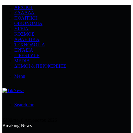
ΑΡΧΙΚΉ
ΕΛΛΆΔΑ
ΠΟΛΙΤΙΚΉ
ΟΙΚΟΝΟΜΊΑ
ΥΓΕΊΑ
ΚΌΣΜΟΣ
ΑΘΛΗΤΙΚΆ
ΤΕΧΝΟΛΟΓΙΆ
ΕΡΓΑΣΊΑ
LIFESTYLE
MEDIA
ΔΉΜΟΙ & ΠΕΡΙΦΈΡΕΙΕΣ
Menu
Search for
Σάββατο, 8 Αυγούστου 2026
Breaking News