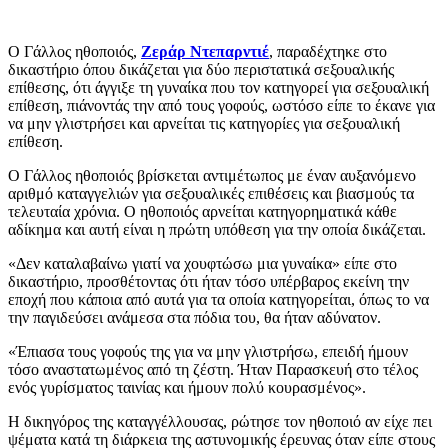
Ο Γάλλος ηθοποιός,
Ζεράρ Ντεπαρντιέ
, παραδέχτηκε στο
δικαστήριο όπου δικάζεται για δύο περιστατικά σεξουαλικής
επίθεσης, ότι άγγιξε τη γυναίκα που τον κατηγορεί για σεξουαλική
επίθεση, πιάνοντάς την από τους γοφούς, ωστόσο είπε το έκανε για
να μην γλιστρήσει και αρνείται τις κατηγορίες για σεξουαλική
επίθεση.
Ο Γάλλος ηθοποιός βρίσκεται αντιμέτωπος με έναν αυξανόμενο
αριθμό καταγγελιών για σεξουαλικές επιθέσεις και βιασμούς τα
τελευταία χρόνια. Ο ηθοποιός αρνείται κατηγορηματικά κάθε
αδίκημα και αυτή είναι η πρώτη υπόθεση για την οποία δικάζεται.
«Δεν καταλαβαίνω γιατί να χουφτώσω μια γυναίκα» είπε στο
δικαστήριο, προσθέτοντας ότι ήταν τόσο υπέρβαρος εκείνη την
εποχή που κάποια από αυτά για τα οποία κατηγορείται, όπως το να
την παγιδεύσει ανάμεσα στα πόδια του, θα ήταν αδύνατον.
«Έπιασα τους γοφούς της για να μην γλιστρήσω, επειδή ήμουν
τόσο αναστατωμένος από τη ζέστη. Ήταν Παρασκευή στο τέλος
ενός γυρίσματος ταινίας και ήμουν πολύ κουρασμένος».
Η δικηγόρος της καταγγέλλουσας, ρώτησε τον ηθοποιό αν είχε πει
ψέματα κατά τη διάρκεια της αστυνομικής έρευνας όταν είπε στους