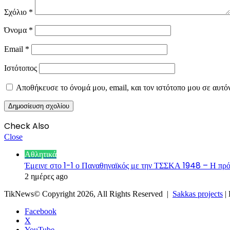
Σχόλιο
*
Όνομα
*
Email
*
Ιστότοπος
Αποθήκευσε το όνομά μου, email, και τον ιστότοπο μου σε αυτό
Check Also
Close
Αθλητικά
Έμεινε στο 1-1 ο Παναθηναϊκός με την ΤΣΣΚΑ 1948 – Η πρόκ
2 ημέρες ago
TikNews© Copyright 2026, All Rights Reserved |
Sakkas projects
|
Facebook
X
YouTube