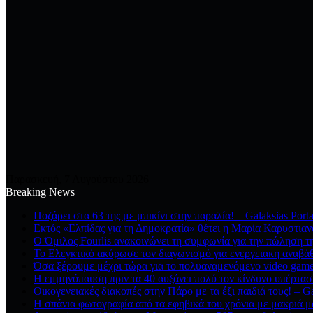
Παρασκευή, 7 Αυγούστου 2026
Breaking News
Ποζάρει στα 63 της με μπικίνι στην παραλία! – Galaksias Port
Εκτός «Ελπίδας για τη Δημοκρατία» θέτει η Μαρία Καρυστια
Ο Όμιλος Fourlis ανακοινώνει τη συμφωνία για την πώληση τη
Το Ελεγκτικό ακύρωσε τον διαγωνισμό για ενεργειακη αναβάθμ
Όσα ξέρουμε μέχρι τώρα για το πολυαναμενόμενο video game 
Η εμμηνόπαυση πριν τα 40 αυξάνει πολύ τον κίνδυνο υπέρταση
Οικογενειακές διακοπές στην Πάρο με τα έξι παιδιά τους! – G
Η σπάνια φωτογραφία από τα εφηβικά του χρόνια με μακριά μα