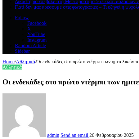
Δικαστήριο επέβαλε στη Meta πρόστιμο 567 εκατ. δολαρίων γ
Γιατί δεν μας αρέσουμε στις φωτογραφίες – Τι εξηγεί η ψυχολ
Follow
Facebook
X
YouTube
Instagram
Random Article
Sidebar
Home
/
Αθλητικά
/
Οι ενδεκάδες στο πρώτο ντέρμπι των ημιτελικών τ
Αθλητικά
Οι ενδεκάδες στο πρώτο ντέρμπι των ημ
admin
Send an email
26 Φεβρουαρίου 2025