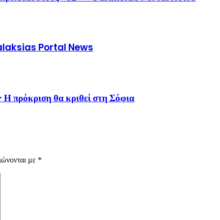
Galaksias Portal News
 Η πρόκριση θα κριθεί στη Σόφια
ιώνονται με
*