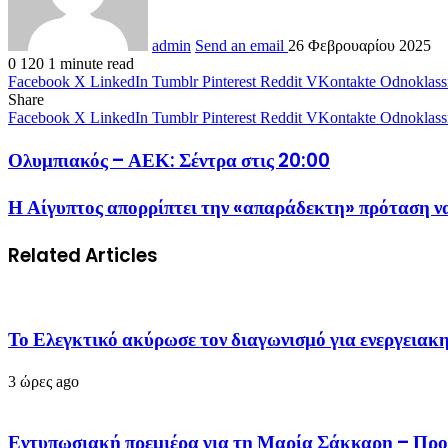
admin
Send an email
26 Φεβρουαρίου 2025
0
120
1 minute read
Facebook
X
LinkedIn
Tumblr
Pinterest
Reddit
VKontakte
Odnoklass
Share
Facebook
X
LinkedIn
Tumblr
Pinterest
Reddit
VKontakte
Odnoklass
Ολυμπιακός – ΑΕΚ: Σέντρα στις 20:00
Η Αίγυπτος απορρίπτει την «απαράδεκτη» πρόταση να
Related Articles
Το Ελεγκτικό ακύρωσε τον διαγωνισμό για ενεργειακ
3 ώρες ago
Εντυπωσιακή πρεμιέρα για τη Μαρία Σάκκαρη – Προ