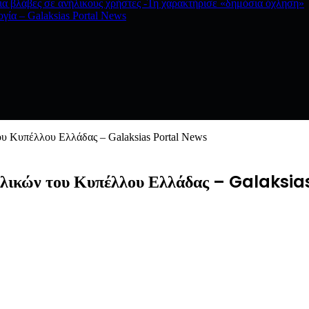
ια βλάβες σε ανήλικους χρήστες -Τη χαρακτήρισε «δημόσια όχληση»
ογία – Galaksias Portal News
ου Κυπέλλου Ελλάδας – Galaksias Portal News
ιτελικών του Κυπέλλου Ελλάδας – Galaksi