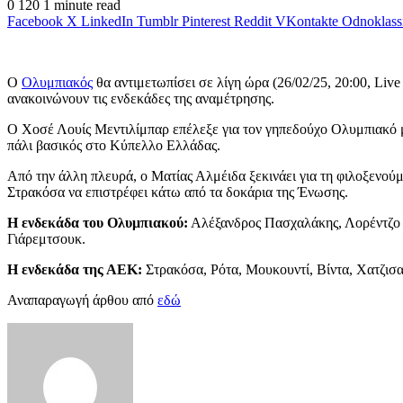
0
120
1 minute read
Facebook
X
LinkedIn
Tumblr
Pinterest
Reddit
VKontakte
Odnoklass
Ο
Ολυμπιακός
θα αντιμετωπίσει σε λίγη ώρα (26/02/25, 20:00, Live
ανακοινώνουν τις ενδεκάδες της αναμέτρησης.
Ο Χοσέ Λουίς Μεντιλίμπαρ επέλεξε για τον γηπεδούχο Ολυμπιακό μί
πάλι βασικός στο Κύπελλο Ελλάδας.
Από την άλλη πλευρά, ο Ματίας Αλμέιδα ξεκινάει για τη φιλοξενού
Στρακόσα να επιστρέφει κάτω από τα δοκάρια της Ένωσης.
Η ενδεκάδα του Ολυμπιακού:
Αλέξανδρος Πασχαλάκης, Λορέντζο Π
Γιάρεμτσουκ.
Η ενδεκάδα της ΑΕΚ:
Στρακόσα, Ρότα, Μουκουντί, Βίντα, Χατζισα
Αναπαραγωγή άρθου από
εδώ