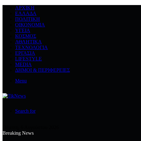
ΑΡΧΙΚΉ
ΕΛΛΆΔΑ
ΠΟΛΙΤΙΚΉ
ΟΙΚΟΝΟΜΊΑ
ΥΓΕΊΑ
ΚΌΣΜΟΣ
ΑΘΛΗΤΙΚΆ
ΤΕΧΝΟΛΟΓΙΆ
ΕΡΓΑΣΊΑ
LIFESTYLE
MEDIA
ΔΉΜΟΙ & ΠΕΡΙΦΈΡΕΙΕΣ
Menu
Search for
Πέμπτη, 6 Αυγούστου 2026
Breaking News