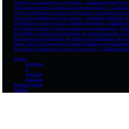
Συνεχίζει τις διακοπές της στο Κάπρι – Galaksias Portal News
«Ευλογημένος που οι άνθρωποι μού χαμογελούν» – Galaksias
O νέος στρατηγικός του ρόλος στη Google -Το στοίχημα για τ
Γιατί πολλοί φοβούνται να τα κόψουν – Galaksias Portal News
Στη Μύκονο με την κόρη της, Μπιάνκα Κρασσά – Galaksias P
Η χώρα δεν μπορεί να είναι αιχμάλωτη του ρουσφετιού – Προ
Υπεβλήθη το αίτημα ενεργοποίησης της ρήτρας διαφυγής για τ
Η αποστομωτική απάντηση της Βαλεντίνης Παπαδάκη για το
Ποιος είναι ο Ελληνοκύπριος Demis Hassabis που αναλαμβάνει
Σε πολυτελές σκάφος χέρι-χέρι με τον γιο της – Galaksias Por
Follow
Facebook
X
YouTube
Instagram
Random Article
Sidebar