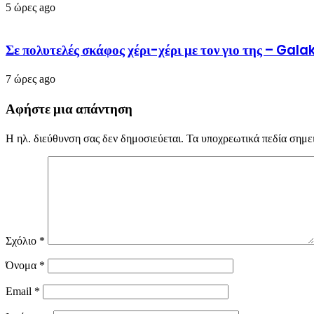
5 ώρες ago
Σε πολυτελές σκάφος χέρι-χέρι με τον γιο της – Ga
7 ώρες ago
Αφήστε μια απάντηση
Η ηλ. διεύθυνση σας δεν δημοσιεύεται.
Τα υποχρεωτικά πεδία σημε
Σχόλιο
*
Όνομα
*
Email
*