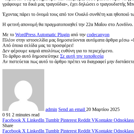
γράφουμε τα δικά μας τραγούδια», έχει δηλώσει ο τραγουδιστής Μπ
Έχοντας πάρει το όνομά τους από τον Ουαλό συνθέτη και ηθοποιό 
Η φετινή απονομή θα πραγματοποιηθεί την 22α Μαΐου στο Λονδίνο.
Με το
WordPress Automatic Plugin
από την
codecanyon
Πλέον στην ιστοσελίδα μας δημοσιεύονται αυτόματα άρθρα μέσω «
Από όποια σελίδα μας τα προσφέρει!
Δεν φέρουμε καμιά απολύτως ευθύνη για το περιεχόμενο.
Το άρθρο αυτό δημοσιεύτηκε
Σε αυτή την τοποθεσία
Αν πιστεύεται πως αυτό το άρθρο πρέπει να διαγραφεί μην διστάσετε 
admin
Send an email
20 Μαρτίου 2025
0
91
2 minutes read
Facebook
X
LinkedIn
Tumblr
Pinterest
Reddit
VKontakte
Odnoklass
Share
Facebook
X
LinkedIn
Tumblr
Pinterest
Reddit
VKontakte
Odnoklass