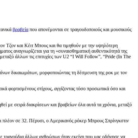
τανικά
βραβεία
που απονέμονται σε τραγουδοποιούς και μουσικούς
ν Τζον και Κέιτ Μπους και θα τιμηθούν με την υψηλότερη
ματος αναγνωρίζεται για τη «συναισθηματική αυθεντικότητά της
ταξύ άλλων τις επιτυχίες των U2 “I Will Follow”, “Pride (In The
πίνων δικαιωμάτων, μορφοποιώντας τη δέσμευση της ροκ με τον
τικά φορτισμένους στίχους, αγγίζοντας τόσο προσωπικά όσο και
θεί με σειρά διακρίσεων και βραβείων όλα αυτά τα χρόνια, μεταξύ
ται πλέον σε 32. Πέρυσι, ο Αμερικανός ρόκερ Μπρους Σπρίνγκστιν
με τραγούδια άλλων ανθρώπων ήταν εκείνη που μας οδήγησε να