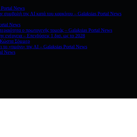
 Portal News
ην συμβολή της ΑΙ κατά του καρκίνου – Galaksias Portal News
ortal News
τεραιότητα ο πρωτογενής τομεάς – Galaksias Portal News
ην ενέργεια – Επενδύσεις 1 δισ. ως το 2028
ν Κώστα Σόμμερ
 το «τιμόνι» της ΑΙ – Galaksias Portal News
tal News