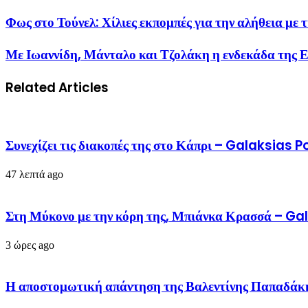
Φως στο Τούνελ: Χίλιες εκπομπές για την αλήθεια με
Με Ιωαννίδη, Μάνταλο και Τζολάκη η ενδεκάδα της
Related Articles
Συνεχίζει τις διακοπές της στο Κάπρι – Galaksias 
47 λεπτά ago
Στη Μύκονο με την κόρη της, Μπιάνκα Κρασσά – G
3 ώρες ago
Η αποστομωτική απάντηση της Βαλεντίνης Παπαδάκ