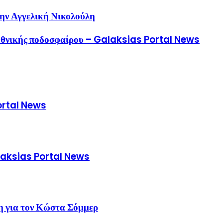
 την Αγγελική Νικολούλη
 Εθνικής ποδοσφαίρου – Galaksias Portal News
Portal News
alaksias Portal News
η για τον Κώστα Σόμμερ