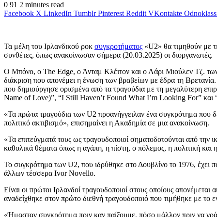
0
91
2 minutes read
Facebook
X
LinkedIn
Tumblr
Pinterest
Reddit
VKontakte
Odnoklass
Τα μέλη του Ιρλανδικού ροκ
συγκροτήματος
«U2» θα τιμηθούν με τη
συνθέτες, όπως ανακοίνωσαν σήμερα (20.03.2025) οι διοργανωτές.
Ο Μπόνο, ο The Edge, ο Άνταμ Κλέιτον και ο Λάρι Μιούλεν Τζ. τω
διάκριση που απονέμει η ένωση των βραβείων με έδρα τη Βρετανία.
που δημιούργησε ορισμένα από τα τραγούδια με τη μεγαλύτερη επιρρο
Name of Love)”, “I Still Haven’t Found What I’m Looking For” και 
«Τα πρώτα τραγούδια των U2 προανήγγειλαν ένα συγκρότημα που δε
πολιτικό ακτιβισμό», επισημαίνει η Ακαδημία σε μια ανακοίνωση.
«Τα επιτεύγματά τους ως τραγουδοποιοί σηματοδοτούνται από την ικ
καθολικά θέματα όπως η αγάπη, η πίστη, ο πόλεμος, η πολιτική και 
Το συγκρότημα των U2, που ιδρύθηκε στο Δουβλίνο το 1976, έχει π
άλλων τέσσερα Ivor Novello.
Είναι οι πρώτοι Ιρλανδοί τραγουδοποιοί στους οποίους απονέμεται 
αναδείχθηκε στον πρώτο διεθνή τραγουδοποιό που τιμήθηκε με το ε
«Ήμασταν συγκρότημα πριν καν παίξουμε, πόσο μάλλον πριν να γρ