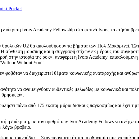
niki
Pocket
 διάκριση Ivors Academy Fellowship στα φετινά Ivors, τα ετήσια βρε
ν θρυλικών U2 θα ακολουθήσουν τα βήματα των Πολ Μακάρτνεϊ, Έλτο
 Η σύνθεση μουσικής και η συγγραφή στίχων εκ μέρους του συγκροτή
ή στην ιστορία της ροκ», αναφέρει η Ivors Academy, επικαλούμενη με
“With or Without You”.
ν φοβόταν να διαχειριστεί θέματα κοινωνικής αναταραχής και ανθρω
ανότητα να αναμειγνύουν αυθεντικές μελωδίες με κοινωνικά και πολι
η θρησκεία».
ουλήσει πάνω από 175 εκατομμύρια δίσκους παγκοσμίως και έχει τιμη
αυτή η διάκριση, με τον αριθμό των Ivor Academy Fellows να ανέρχε
ν λόγω βραβείο.
άψουμε τραγούδια… Στην πραγματικότητα, η αδυναμία μας να παίζου