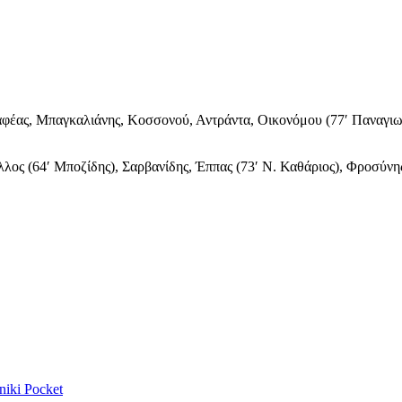
φέας, Μπαγκαλιάνης, Κοσσονού, Αντράντα, Οικονόμου (77′ Παναγιωτίδ
ος (64′ Μποζίδης), Σαρβανίδης, Έππας (73′ Ν. Καθάριος), Φροσύνης
niki
Pocket