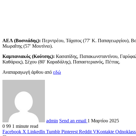
ΑΕΛ (Βοσνιάδης):
Περντρέου, Τάχατος (77′ Κ. Παπαγεωργίου), Βα
Μωραΐτης (57′ Μουτίνιο).
Καμπανιακός (Κούτσης):
Κασαπίδης, Παπακωνσταντίνου, Γαρύφαλλ
Καθάριος), Σέχου (80′ Καραδάλης), Παπαστεριανός, Πέττας.
Αναπαραγωγή άρθου από
εδώ
admin
Send an email
1 Μαρτίου 2025
0
99
1 minute read
Facebook
X
LinkedIn
Tumblr
Pinterest
Reddit
VKontakte
Odnoklass