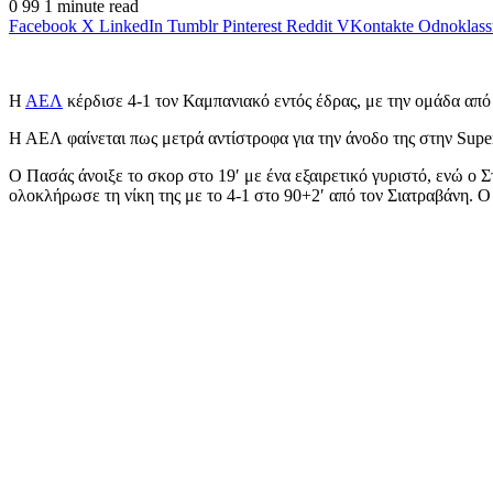
0
99
1 minute read
Facebook
X
LinkedIn
Tumblr
Pinterest
Reddit
VKontakte
Odnoklass
Η
ΑΕΛ
κέρδισε 4-1 τον Καμπανιακό εντός έδρας, με την ομάδα από
Η ΑΕΛ φαίνεται πως μετρά αντίστροφα για την άνοδο της στην Super
O Πασάς άνοιξε το σκορ στο 19′ με ένα εξαιρετικό γυριστό, ενώ ο Σ
ολοκλήρωσε τη νίκη της με το 4-1 στο 90+2′ από τον Σιατραβάνη. Ο