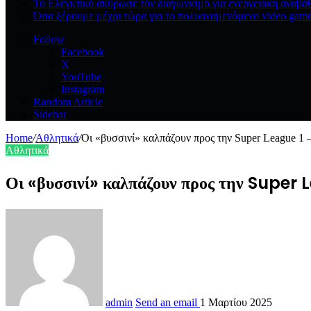
Το Ελεγκτικό ακύρωσε τον διαγωνισμό για ενεργειακη αναβάθμ
Όσα ξέρουμε μέχρι τώρα για το πολυαναμενόμενο video game 
Follow
Facebook
X
YouTube
Instagram
Random Article
Sidebar
Home
/
Αθλητικά
/
Οι «βυσσινί» καλπάζουν προς την Super League 1 –
Αθλητικά
Οι «βυσσινί» καλπάζουν προς την Supe
admin
Send an email
1 Μαρτίου 2025