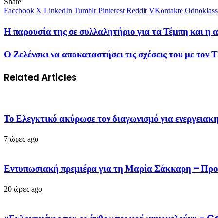
Share
Facebook
X
LinkedIn
Tumblr
Pinterest
Reddit
VKontakte
Odnoklass
Η παρουσία της σε συλλαλητήριο για τα Τέμπη και η 
Ο Ζελένσκι να αποκαταστήσει τις σχέσεις του με το
Related Articles
Το Ελεγκτικό ακύρωσε τον διαγωνισμό για ενεργειακ
7 ώρες ago
Εντυπωσιακή πρεμιέρα για τη Μαρία Σάκκαρη – Προ
20 ώρες ago