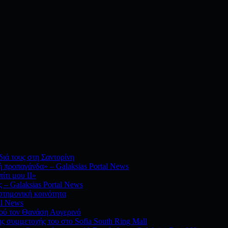
διά τους στη Σαντορίνη
 προπαγάνδα» – Galaksias Portal News
ίτι μου ΙΙ»
 – Galaksias Portal News
στημονική κοινότητα
al News
νού τον Θανάση Αυγερινό
ς συμμετοχής του στο Sofia South Ring Mall