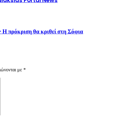
Galaksias Portal News
 Η πρόκριση θα κριθεί στη Σόφια
ιώνονται με
*