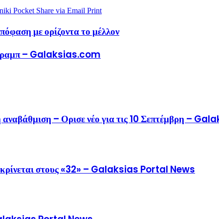
niki
Pocket
Share via Email
Print
απόφαση με ορίζοντα το μέλλον
ν Τραμπ – Galaksias.com
η αναβάθμιση – Ορισε νέο για τις 10 Σεπτέμβρη – Ga
κρίνεται στους «32» – Galaksias Portal News