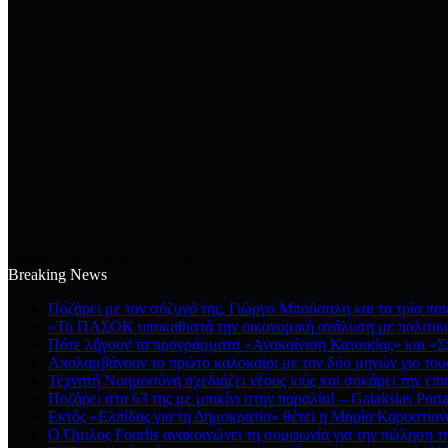
Σάββατο, 8 Αυγούστου 2026
Breaking News
Ποζάρει με τον σύζυγό της, Γιώργο Μπούσαλη και τα τρία παι
«Το ΠΑΣΟΚ υποκαθιστά την οικονομική ανάλυση με πολιτική
Πότε λήγουν τα προγράμματα «Ανακαίνιση Κατοικίας» και «Σπ
Απολαμβάνουν το πρώτο καλοκαίρι με τον δύο μηνών γιο τους
Τεχνητή Νοημοσύνη σχεδιάζει νέους ιούς και σοκάρει την επι
Ποζάρει στα 63 της με μπικίνι στην παραλία! – Galaksias Port
Εκτός «Ελπίδας για τη Δημοκρατία» θέτει η Μαρία Καρυστια
Ο Όμιλος Fourlis ανακοινώνει τη συμφωνία για την πώληση τη