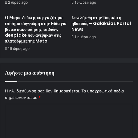
2 ώρες ago
15 ώρες ago
Ο Μαρκ Ζούκερμπεργκ ζήτησε
Συνελήφθη στην Τουρκία η
επίσημα συγγνώμη στην Ινδία για
ηθοποιός – Galaksias Portal
βίντεο κακοποίησης παιδιών,
News
deepfake που ανέβηκαν στις
1 ημέρα ago
πλατφόρμες της Meta
19 ώρες ago
Αφήστε μια απάντηση
Η ηλ. διεύθυνση σας δεν δημοσιεύεται.
Τα υποχρεωτικά πεδία
σημειώνονται με
*
Σ
χ
ό
λ