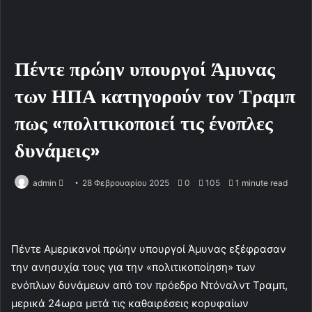
Πέντε πρώην υπουργοί Άμυνας
των ΗΠΑ κατηγορούν τον Τραμπ
πως «πολιτικοποιεί τις ένοπλες
δυνάμεις»
admin
S
28 Φεβρουαρίου 2025
0
105
1 minute read
e
n
d
Πέντε Αμερικανοί πρώην υπουργοί Άμυνας εξέφρασαν
a
την ανησυχία τους για την «πολιτικοποίηση» των
n
e
ενόπλων δυνάμεων από τον πρόεδρο Ντόναλντ Τραμπ,
m
μερικά 24ωρα μετά τις καθαιρέσεις κορυφαίων