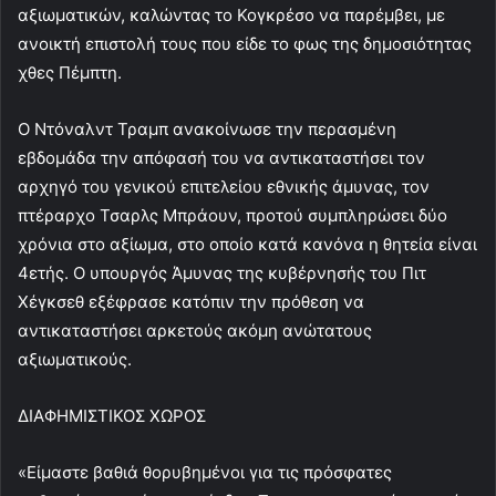
a
αξιωματικών, καλώντας το Κογκρέσο να παρέμβει, με
i
ανοικτή επιστολή τους που είδε το φως της δημοσιότητας
l
χθες Πέμπτη.
Ο Ντόναλντ Τραμπ ανακοίνωσε την περασμένη
εβδομάδα την απόφασή του να αντικαταστήσει τον
αρχηγό του γενικού επιτελείου εθνικής άμυνας, τον
πτέραρχο Τσαρλς Μπράουν, προτού συμπληρώσει δύο
χρόνια στο αξίωμα, στο οποίο κατά κανόνα η θητεία είναι
4ετής. Ο υπουργός Άμυνας της κυβέρνησής του Πιτ
Χέγκσεθ εξέφρασε κατόπιν την πρόθεση να
αντικαταστήσει αρκετούς ακόμη ανώτατους
αξιωματικούς.
ΔΙΑΦΗΜΙΣΤΙΚΟΣ ΧΩΡΟΣ
«Είμαστε βαθιά θορυβημένοι για τις πρόσφατες