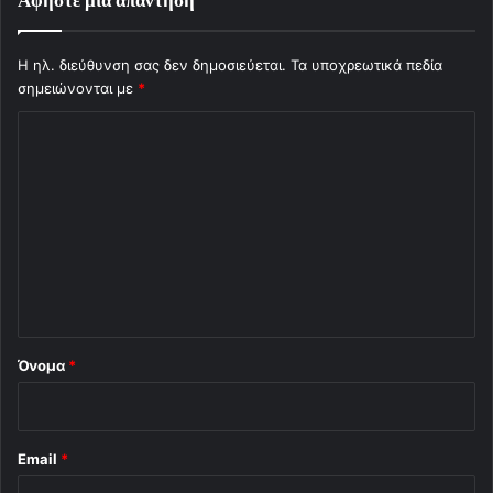
Η ηλ. διεύθυνση σας δεν δημοσιεύεται.
Τα υποχρεωτικά πεδία
σημειώνονται με
*
Σ
χ
ό
λ
ι
ο
*
Όνομα
*
Email
*