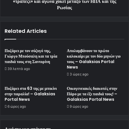
«τραπέζι» και αγώνα χόκεϊ μεταξύ των ΗΠΑ και της
Ρωσίας
Related Articles
Ποζάρει με τον σύζυγό της,
Απολαμβάνουν το πρώτο
Γιώργο Μπούσαλη και τα τρία
καλοκαίρι με τον δύο μηνών γιο
παιδιά τους στη Σαντορίνη
τους – Galaksias Portal
News
39 λεπτά ago
3 ώρες ago
Ποζάρει στα 63 της με μπικίνι
Οικογενειακές διακοπές στην
στην παραλία! – Galaksias
Πάρο με τα έξι παιδιά τους! –
Portal News
Galaksias Portal News
6 ώρες ago
9 ώρες ago
Αφήστε μια απάντηση