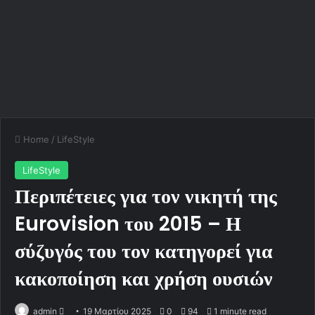
Home
/
LifeStyle
LifeStyle
Περιπέτειες για τον νικητή της
Eurovision του 2015 – Η
σύζυγός του τον κατηγορεί για
κακοποίηση και χρήση ουσιών
admin
S
19 Μαρτίου 2025
0
94
1 minute read