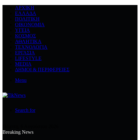
ΑΡΧΙΚΉ
ΕΛΛΆΔΑ
ΠΟΛΙΤΙΚΉ
ΟΙΚΟΝΟΜΊΑ
ΥΓΕΊΑ
ΚΌΣΜΟΣ
ΑΘΛΗΤΙΚΆ
ΤΕΧΝΟΛΟΓΙΆ
ΕΡΓΑΣΊΑ
LIFESTYLE
MEDIA
ΔΉΜΟΙ & ΠΕΡΙΦΈΡΕΙΕΣ
Menu
Search for
Πέμπτη, 6 Αυγούστου 2026
Breaking News