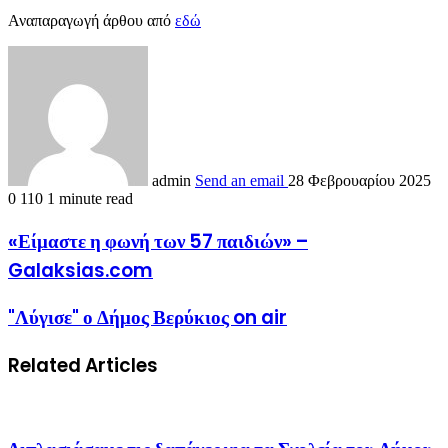
Αναπαραγωγή άρθου από
εδώ
admin
Send an email
28 Φεβρουαρίου 2025
0
110
1 minute read
«Είμαστε η φωνή των 57 παιδιών» –
Galaksias.com
"Λύγισε" ο Δήμος Βερύκιος on air
Related Articles