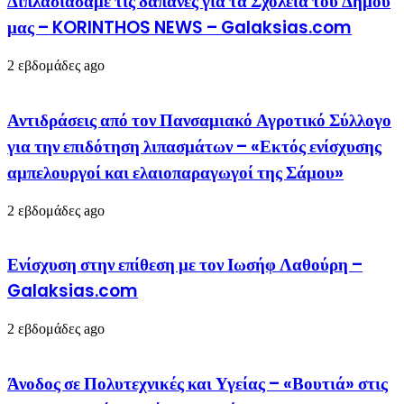
Διπλασιάσαμε τις δαπάνες για τα Σχολεία του Δήμου
μας – KORINTHOS NEWS – Galaksias.com
2 εβδομάδες ago
Αντιδράσεις από τον Πανσαμιακό Αγροτικό Σύλλογο
για την επιδότηση λιπασμάτων – «Εκτός ενίσχυσης
αμπελουργοί και ελαιοπαραγωγοί της Σάμου»
2 εβδομάδες ago
Ενίσχυση στην επίθεση με τον Ιωσήφ Λαθούρη –
Galaksias.com
2 εβδομάδες ago
Άνοδος σε Πολυτεχνικές και Υγείας – «Βουτιά» στις