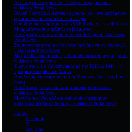
Λέτε συχνά «ευχαριστώ»; Τι δείχνει η ψυχολογία –
Galaksias Portal News
Εθνική Τράπεζα: Αυξήσεις «ψίχουλα» και «ενοικιαζόμενοι»
εργαζόμενοι με κέρδη 661 εκατ. ευρώ
Ο αισθησιακός χορός με τον ASAP Rocky σε φεστιβάλ στα
Μπαρμπάντος που τράβηξε τα βλέμματα!
Η ανάρτηση για τα γενέθλιά του στο Instagram – Galaksias
Portal News
Συμπαράσταση από τον Αιγύπτιο πρόεδρο για τις πυρκαγιές
– Galaksias Portal News
Μέχρι 500 ευρώ μηνιαίως – Οι διαδικασίες χορήγησης του –
Galaksias Portal News
Έμεινε στο 1-1 ο Παναθηναϊκός με την ΤΣΣΚΑ 1948 – Η
πρόκριση θα κριθεί στη Σόφια
Η καλοκαιρινή ανάρτηση από τη Μύκονο – Galaksias Portal
News
Η ανάρτηση με μαγιό από τις διακοπές στην Κάσο –
Galaksias Portal News
Μοντέλα των OpenAI και Anthropic επιχείρησαν
κυβερνοεπιθέσεις σε δοκιμές – Galaksias Portal News
Follow
Facebook
X
YouTube