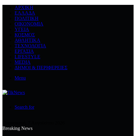
ΑΡΧΙΚΉ
ΕΛΛΆΔΑ
ΠΟΛΙΤΙΚΉ
ΟΙΚΟΝΟΜΊΑ
ΥΓΕΊΑ
ΚΌΣΜΟΣ
ΑΘΛΗΤΙΚΆ
ΤΕΧΝΟΛΟΓΙΆ
ΕΡΓΑΣΊΑ
LIFESTYLE
MEDIA
ΔΉΜΟΙ & ΠΕΡΙΦΈΡΕΙΕΣ
Menu
Search for
Παρασκευή, 7 Αυγούστου 2026
Breaking News