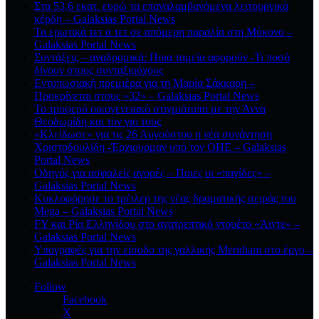
Στα 53,6 εκατ. ευρώ τα επαναλαμβανόμενα λειτουργικά
κέρδη – Galaksias Portal News
Τα ερωτικά τετ α τετ σε απόμερη παραλία στη Μύκονο –
Galaksias Portal News
Συντάξεις – αναδρομικά: Ποια ταμεία αφορούν -Τι ποσά
δίνουν στους συνταξιούχους
Εντυπωσιακή πρεμιέρα για τη Μαρία Σάκκαρη –
Προκρίνεται στους «32» – Galaksias Portal News
Το τρυφερό οικογενειακό στιγμιότυπο με την Άννα
Θεοδωρίδη και τον γιο τους
«Κλείδωσε» για τις 26 Αυγούστου η νέα συνάντηση
Χριστοδουλίδη -Έρχιουρμαν υπό τον ΟΗΕ – Galaksias
Portal News
Οδηγός για ασφαλείς αγορές – Ποιες οι «παγίδες» –
Galaksias Portal News
Κυκλοφόρησε το τρέιλερ της νέας δραματικής σειράς του
Mega – Galaksias Portal News
FY και Ρία Ελληνίδου στο ανατρεπτικό ντουέτο «Άιντε» –
Galaksias Portal News
Υπογραφές για την είσοδο της γαλλικής Meridiam στο έργο –
Galaksias Portal News
Follow
Facebook
X