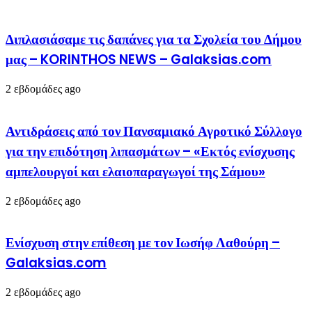
Διπλασιάσαμε τις δαπάνες για τα Σχολεία του Δήμου
μας – KORINTHOS NEWS – Galaksias.com
2 εβδομάδες ago
Αντιδράσεις από τον Πανσαμιακό Αγροτικό Σύλλογο
για την επιδότηση λιπασμάτων – «Εκτός ενίσχυσης
αμπελουργοί και ελαιοπαραγωγοί της Σάμου»
2 εβδομάδες ago
Ενίσχυση στην επίθεση με τον Ιωσήφ Λαθούρη –
Galaksias.com
2 εβδομάδες ago