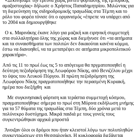
«Ξεκινήσαμε την έρευνα χωρίς βίντεο φόρτωσης της εμπορικής
αμαξοστοιχίας» δήλωσε o Χρήστος Παπαδημητρίου. Μιλώντας για
τη διερεύνηση της σιδηροδρομικής τραγωδίας στα Τέμπη και το
ρόλο του φορέα τόνισε ότι ο οργανισμός «έπρεπε να υπάρχει από
το 2004 και δημιουργήθηκε
Ο κ. Μαρινάκης έκανε λόγο για μαζική και ειρηνική συμμετοχή
στα συλλαλητήρια όλης της χώρας και διεμήνυσε ότι «τα αιτήματα
και τα συναισθήματα των πολιτών δεν δικαιούται κανένα κόμμα,
έστω να διανοηθεί, να τα μετατρέψει σε αιτήματα μικροπολιτικού
χαρακτήρα».
Από τις 11 το πρωί έως τις 5 το απόγευμα θα πργματοποιηθεί η
δεύτερη πεζοδρόμηση της Λεωφόρου Νίκης, από Βενιζέλου μέχρι
το ύψος του Λευκού Πύργου. Η πρώτη πεζοδρόμηση της
Λεωφόρου Νίκης πραγματοποιήθηκε την περασμένη Κυριακή,
ημέρα που διεξήχθη και
Με συγκινησιακή φόρτιση και τεράστια συμμετοχή κόσμου,
πραγματοποιήθηκε σήμερα το πρωί στη Μύρινα εκδήλωση μνήμης
για τα 57 θύματα της τραγωδίας στα Τέμπη, δύο χρόνια μετά το
πολύνεκρο δυστύχημα. Μικρά παιδιά με τους γονείς τους
συγκεντρώθηκαν αρχικά μπροστά
Άνοιξαν όλοι οι δρόμοι που ήταν κλειστοί λόγω των πολυπληθών
συγκεντρώσεων στη Θεσσαλονίκη. Η κυκλοφορία διεξάγεται