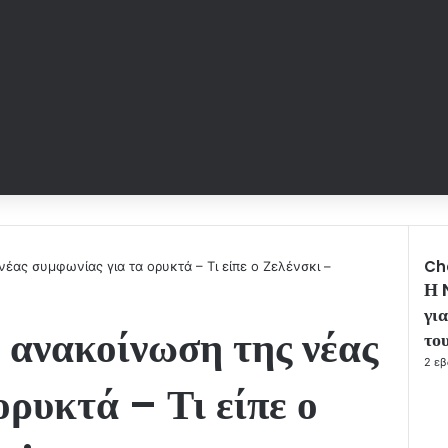
Ch
ας συμφωνίας για τα ορυκτά – Τι είπε ο Ζελένσκι –
Η 
C
l
γι
 ανακοίνωση της νέας
o
το
s
2 ε
e
ορυκτά – Τι είπε ο