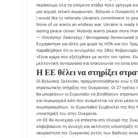
περάσουμε όλα τα επόμενα στάδια πολύ γρήγορα και
μια ισχυρή τελική συμφωνία», δήλωσε ο Ουκρανός 
I would like to reiterate Ukraine’s commitment to pe
None of us wants an endless war. Ukraine is ready t
lasting peace closer. Nobody wants peace more than
— Volodymyr Zelenskyy / Володимир Зеленський 
Ευχαρίστησε για άλλη μια φορά τις ΗΠΑ και τον Τρα
παραδέχθηκε ότι οι συνομιλίες της 28ης Φεβρουαρ
«Είναι κρίμα που εξελίχθηκε με αυτόν τον τρόπο. Ε
μελλοντική συνεργασία και επικοινωνία να είναι επ
Η ΕΕ θέλει να στηρίξει στρ
Οι δηλώσεις Ζελένσκι, πραγματοποιήθηκαν ενώ η ΕΕ,
στρατιωτικής στήριξης της Ουκρανίας. Οι 27 ηγέτε
θα μπορέσουν οι Ευρωπαίοι να βοηθήσουν στρατιωτ
και πυρομαχικά κάτι που αναμένεται να γίνει μέσα 
συμπερασμάτων, το Ευρωπαϊκό Συμβούλιο της 6ης Μ
υποστήριξή του στην Ουκρανία.
«Η ΕΕ θα συνεχίσει να στέκεται στο πλευρό της Ουκ
επιβεβαιώνει τη συνεχή και ακλόνητη υποστήριξή το
ακεραιότητα της Ουκρανίας εντός των διεθνώς αν