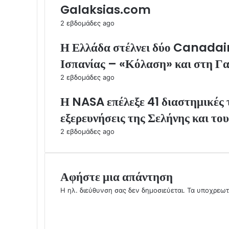
Galaksias.com
2 εβδομάδες ago
Η Ελλάδα στέλνει δύο Canadair 
Ισπανίας – «Κόλαση» και στη Γα
2 εβδομάδες ago
Η NASA επέλεξε 41 διαστημικές τ
εξερευνήσεις της Σελήνης και το
2 εβδομάδες ago
Αφήστε μια απάντηση
Η ηλ. διεύθυνση σας δεν δημοσιεύεται.
Τα υποχρεωτ
Σ
χ
ό