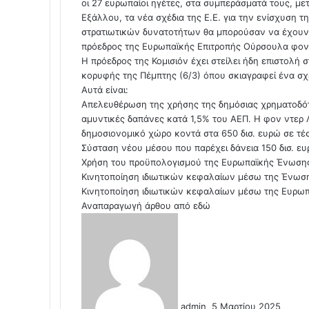
οι 27 ευρωπαίοι ηγέτες, στα συμπεράσματά τους, με
Εξάλλου, τα νέα σχέδια της Ε.Ε. για την ενίσχυση 
στρατιωτικών δυνατοτήτων θα μπορούσαν να έχουν 
πρόεδρος της Ευρωπαϊκής Επιτροπής Ούρσουλα φον 
Η πρόεδρος της Κομισιόν έχει στείλει ήδη επιστολή
κορυφής της Πέμπτης (6/3) όπου σκιαγραφεί ένα σχ
Αυτά είναι:
Απελευθέρωση της χρήσης της δημόσιας χρηματοδότ
αμυντικές δαπάνες κατά 1,5% του ΑΕΠ. Η φον ντερ Λ
δημοσιονομικό χώρο κοντά στα 650 δισ. ευρώ σε τέ
Σύσταση νέου μέσου που παρέχει δάνεια 150 δισ. ευ
Χρήση του προϋπολογισμού της Ευρωπαϊκής Ένωση
Κινητοποίηση ιδιωτικών κεφαλαίων μέσω της Ένωση
Κινητοποίηση ιδιωτικών κεφαλαίων μέσω της Ευρω
Αναπαραγωγή άρθου από
εδώ
S
e
n
d
a
n
admin
5 Μαρτίου 2025
e