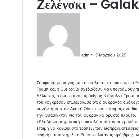
Ζελένσκι – Gala
S
e
n
d
a
n
admin
5 Μαρτίου 2025
e
F
X
L
T
P
R
V
O
P
m
a
i
u
i
e
K
d
o
a
c
n
m
n
d
o
n
c
i
e
k
b
t
d
n
o
k
l
Σύμφωνα με πηγές που επικαλείται το πρακτορείο 
b
e
l
e
i
t
k
e
Τραμπ και η Ουκρανία σχεδιάζουν να υπογράψουν τ
o
d
r
r
t
a
l
t
Άλλωστε, ο αμερικανός πρόεδρος Ντόναλντ Τραμπ 
o
I
e
k
a
του Κογκρέσου επιβεβαίωσε ότι ο ουκρανός ομόλογός
k
n
s
t
s
συνάντηση στον Λευκό Οίκο, είναι «έτοιμος» να δι
t
e
s
την Ουάσιγκτον για τον ουκρανικό ορυκτό πλούτο.
n
«Έλαβα μια σημαντική επιστολή από τον ουκρανό πρό
i
έτοιμη να καθίσει στο τραπέζι των διαπραγματεύσε
k
ειρήνη», υποστήριξε ο Ρεπουμπλικάνος πρόεδρος τω