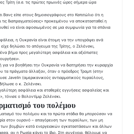
ς Τρίτη (σ.σ. τις πρώτες πρωινές ώρες σήμερα ώρα
τι Βανς είπε στους δημοσιογράφους στο Καπιτώλιο ότι η
ει τις διαπραγματεύσεις» προκειμένου να αποκατασταθεί η
υθεί να είναι αφοσιωμένος σε μια συμφωνία για τα σπάνια
φάλεια, η Ουκρανία είναι έτοιμη να την υπογράψει ανά
είχε δηλώσει το απόγευμα της Τρίτης, ο Ζελένσκι,
ένα βήμα προς μεγαλύτερη ασφάλεια και αξιόπιστες
τουργήσει».
ή για να βοηθήσει την Ουκρανία να διατηρήσει την κυριαρχία
που τα πράγματα άλλαξαν, όταν ο πρόεδρος Τραμπ (στην
υσε Javelin (αμερικανικούς αντιαρματικούς πυραύλους,
 δήλωσε ο κ. Ζελένσκι.
αλύτερη ασφάλεια και σταθερές εγγυήσεις ασφαλείας και
», τόνισε ο Βολοντίμιρ Ζελένσκι.
τερματισμό του πολέμου
ρματισμό του πολέμου και τα πρώτα στάδια θα μπορούσαν να
ιρία στον ουρανό – απαγόρευση των πυραύλων, των μη
των βομβών κατά ενεργειακών εγκαταστάσεων και άλλων
σσα, αν η Ρωσία κάνει το ίδιο. Στη συνέχεια, θέλουμε να