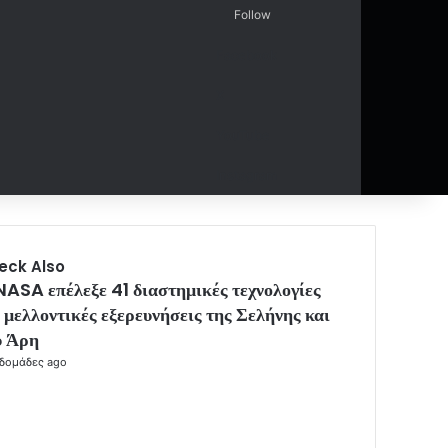
Follow
Facebook
Random Article
Sidebar
X
YouTube
Instagram
eck Also
NASA επέλεξε 41 διαστημικές τεχνολογίες
α μελλοντικές εξερευνήσεις της Σελήνης και
υ Άρη
βδομάδες ago