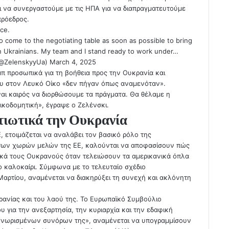
 να συνεργαστούμε με τις ΗΠΑ για να διαπραγματευτούμε
πρόεδρος.
ace.
o come to the negotiating table as soon as possible to bring
 Ukrainians. My team and I stand ready to work under…
(@ZelenskyyUa)
March 4, 2025
μπ προσωπικά για τη βοήθεια προς την Ουκρανία και
ίου στον Λευκό Οίκο «δεν πήγαν όπως αναμενόταν».
ίναι καιρός να διορθώσουμε τα πράγματα. Θα θέλαμε η
οικοδομητική», έγραψε ο Ζελένσκι.
ατιωτικά την Ουκρανία
 ετοιμάζεται να αναλάβει τον βασικό ρόλο της
ς των χωρών μελών της ΕΕ, καλούνται να αποφασίσουν πώς
ικά τους Ουκρανούς όταν τελειώσουν τα αμερικανικά όπλα
το καλοκαίρι. Σύμφωνα με το τελευταίο σχέδιο
αρτίου, αναμένεται να διακηρύξει τη συνεχή και ακλόνητη
ρανίας και του λαού της. Το Ευρωπαϊκό Συμβούλιο
υ για την ανεξαρτησία, την κυριαρχία και την εδαφική
αγνωρισμένων συνόρων της», αναμένεται να υπογραμμίσουν