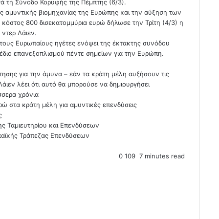
τά τη Σύνοδο Κορυφής της Πέμπτης (6/3).
της αμυντικής βιομηχανίας της Ευρώπης και την αύξηση των
κόστος 800 δισεκατομμύρια ευρώ δήλωσε την Τρίτη (4/3) η
ντερ Λάιεν.
 στους Ευρωπαίους ηγέτες ενόψει της έκτακτης συνόδου
έδιο επανεξοπλισμού πέντε σημείων για την Ευρώπη.
ησης για την άμυνα – εάν τα κράτη μέλη αυξήσουν τις
άιεν λέει ότι αυτό θα μπορούσε να δημιουργήσει
σσερα χρόνια
ρώ στα κράτη μέλη για αμυντικές επενδύσεις
ς
ς Ταμιευτηρίου και Επενδύσεων
παϊκής Τράπεζας Επενδύσεων
0
109
7 minutes read