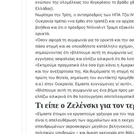
i
ενώπιον της ολομέλειας του Κογκρέσου το βράδυ χθε
Ελλάδας).
Νωρίτερα την Τρίτη, ο αντιπρόεδρος των ΗΠΑ Τζει Ν
Ουκρανία πρέπει «να έρθει στο τραπέζι και να αρχίσ
βοήθεια και ότι ο πρόεδρος Ντόναλντ Τραμπ εξακολο
ορυκτά.
«Όσον αφορά τη συμφωνία για τα ορυκτά και την ασ
πάσα στιγμή και σε οποιοδήποτε κατάλληλο σχήμα», 
σημειώνοντας ότι «βλέπουμε αυτή τη συμφωνία ως 
εγγυήσεις ασφαλείας και ελπίζω ειλικρινά ότι θα λει
«Εκτιμούμε πραγματικά όλα όσα έχει κάνει η Αμερικ
και την ανεξαρτησία της. Και θυμόμαστε τη στιγμή 
πρώτη του θητεία, σημείωση του συντάκτη) προμήθε
σ.σ.) στην Ουκρανία. Είμαστε ευγνώμονες γι’ αυτό»,
«Βλέπουμε αυτή τη συμφωνία ως ένα βήμα προς μεγ
ελπίζω ειλικρινά ότι θα λειτουργήσει αποτελεσματικά
Τι είπε ο Ζελένσκι για τον 
«Είμαστε έτοιμοι να εργαστούμε γρήγορα για τον τε
είναι η απελευθέρωση των αιχμαλώτων και η εκεχε
επανδρωμένων αεροσκαφών μεγάλου βεληνεκούς, 
πολιτικών υποδομών – και άμεση εκεχειρία στη θάλα