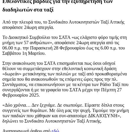
Εθελοντικές βάρδιες για την εξυπηρέτηση των
διαδηλωτών στα ταξί
Από την πλευρά του, το Συνδικάτο Αυτοκινητιστών Ταξί Αττικής
αποφάσισε 24ωρη απεργία.
Το Διοικητικό Συμβούλιο του ΣΑΤΑ «ως ελάχιστο φόρο τιμής στη
μνήμη των 57 ανθρώπων», αποφάσισε 24ωρη απεργία από τις
06.00 π.μ. την Παρασκευή 28 Φεβρουαρίου έως τις 6.00 π.μ. του
Σαββάτου 1η Μαρτίου.
Στην ανακοίνωση του ΣΑΤΑ επισημαίνεται πως όσοι οδηγοί
θέλουν να συμμετάσχουν στην εθελοντική κοινωνική δράση
«δωρεάν» μετακίνησης των πολιτών με ταξί από προκαθορισμένα
σημεία που θα ανακοινωθούν τις επόμενες ώρες προς την πλ.
Συντάγματος, να επικοινωνήσουν με τα κέντρα των Ράδιο Ταξί που
συνεργάζονται ή με τα γραφεία του ΣΑΤΑ μέχρι την Πέμπτη 27
Φεβρουαρίου 2025.
«Δύο χρόνια… Δεν ξεχνάμε. Δε σιωπούμε. Είμαστε δίπλα στους
συγγενείς των θυμάτων. Με όλη μας την ψυχή. Τιμούμε την μνήμη
των παιδιών που χάθηκαν και συν-απαιτούμε ΔΙΚΑΙΟΣΥΝΗ»,
δηλώνει το Συνδικάτο Αυτοκινητιστών Ταξί Αττικής.
Αναπαραγωγή άρθου από
εδώ