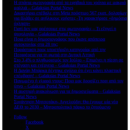
Η σπάνια φωτογραφία από τα εφηβικά του χρόνια με μακριά
μαλλιά – Galaksias Portal News
Δικαστήριο επέβαλε στη Meta πρόστιμο 567 εκατ. δολαρίων
για βλάβες σε ανήλικους χρήστες -Τη χαρακτήρισε «δημόσια
όχληση»
Γιατί δεν μας αρέσουμε στις φωτογραφίες – Τι εξηγεί η
ψυχολογία – Galaksias Portal News
Ποια είναι η δημοσιογράφος που έκανε απόπειρα
αυτοκτονίας στα 28 της;
Παράσταση προς υποστήριξη κατηγορίας από την
Περιφέρεια για τη φωτιά στη Δυτική Αττική
Στο 3,4% ο πληθωρισμός τον Ιούλιο – Επιμένει η πίεση σε
στέγαση και ενέργεια – Galaksias Portal News
Η Δανάη Μπάρκα δέχτηκε σχόλιο ότι έχει κάνει πλαστική
επέμβαση! – Galaksias Portal News
Παγωμένο ή χλιαρό ντους; Ποιο μας δροσίζει πριν από τον
ύπνο – Galaksias Portal News
Η αυστηρή ανακοίνωση για τα δημοσιεύματα – Galaksias
Portal News
Συνάντηση Μητσοτάκη- Αγγελούδη: Θα έχουμε μία νέα
ΔΕΘ το 2030 – Μητροπολιτικό πάρκο το ζητούμενο
Follow
Facebook
X