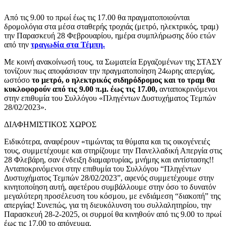
Από τις 9.00 το πρωί έως τις 17.00 θα πραγματοποιούνται
δρομολόγια στα μέσα σταθερής τροχιάς (μετρό, ηλεκτρικός, τραμ)
την Παρασκευή 28 Φεβρουαρίου, ημέρα συμπλήρωσης δύο ετών
από την
τραγωδία στα Τέμπη.
Με κοινή ανακοίνωσή τους, τα Σωματεία Εργαζομένων της ΣΤΑΣΥ
τονίζουν πως αποφάσισαν την πραγματοποίηση 24ωρης απεργίας,
ωστόσο
το μετρό, ο ηλεκτρικός σιδηρόδρομος και το τραμ θα
κυκλοφορούν από τις 9.00 π.μ. έως τις 17.00,
ανταποκρινόμενοι
στην επιθυμία του Συλλόγου «Πληγέντων Δυστυχήματος Τεμπών
28/02/2023».
ΔΙΑΦΗΜΙΣΤΙΚΟΣ ΧΩΡΟΣ
Ειδικότερα, αναφέρουν «τιμώντας τα θύματα και τις οικογένειές
τους, συμμετέχουμε και στηρίζουμε την Πανελλαδική Απεργία στις
28 Φλεβάρη, σαν ένδειξη διαμαρτυρίας, μνήμης και αντίστασης!!
Ανταποκρινόμενοι στην επιθυμία του Συλλόγου “Πληγέντων
Δυστυχήματος Τεμπών 28/02/2023”, αφενός συμμετέχουμε στην
κινητοποίηση αυτή, αφετέρου συμβάλλουμε στην όσο το δυνατόν
μεγαλύτερη προσέλευση του κόσμου, με ενδιάμεση “διακοπή” της
απεργίας! Συνεπώς, για τη διευκόλυνση του συλλαλητηρίου, την
Παρασκευή 28-2-2025, οι συρμοί θα κινηθούν από τις 9.00 το πρωί
έως τις 17.00 το απόγευμα.