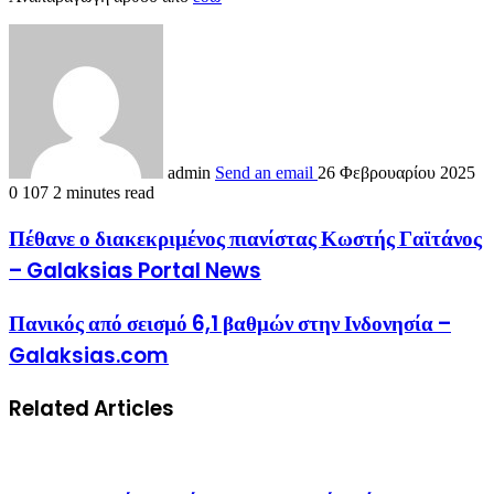
admin
Send an email
26 Φεβρουαρίου 2025
0
107
2 minutes read
Πέθανε ο διακεκριμένος πιανίστας Κωστής Γαϊτάνος
– Galaksias Portal News
Πανικός από σεισμό 6,1 βαθμών στην Ινδονησία –
Galaksias.com
Related Articles