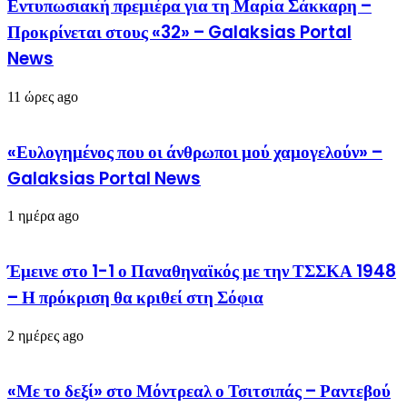
Εντυπωσιακή πρεμιέρα για τη Μαρία Σάκκαρη –
Προκρίνεται στους «32» – Galaksias Portal
News
11 ώρες ago
«Ευλογημένος που οι άνθρωποι μού χαμογελούν» –
Galaksias Portal News
1 ημέρα ago
Έμεινε στο 1-1 ο Παναθηναϊκός με την ΤΣΣΚΑ 1948
– Η πρόκριση θα κριθεί στη Σόφια
2 ημέρες ago
«Με το δεξί» στο Μόντρεαλ ο Τσιτσιπάς – Ραντεβού