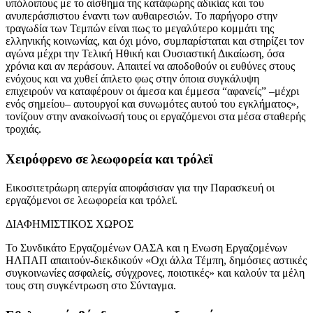
υπόλοιπους με το αίσθημα της κατάφωρης αδικίας και του
ανυπεράσπιστου έναντι των αυθαιρεσιών. Το παρήγορο στην
τραγωδία των Τεμπών είναι πως το μεγαλύτερο κομμάτι της
ελληνικής κοινωνίας, και όχι μόνο, συμπαρίσταται και στηρίζει τον
αγώνα μέχρι την Τελική Ηθική και Ουσιαστική Δικαίωση, όσα
χρόνια και αν περάσουν. Απαιτεί να αποδοθούν οι ευθύνες στους
ενόχους και να χυθεί άπλετο φως στην όποια συγκάλυψη
επιχειρούν να καταφέρουν οι άμεσα και έμμεσα “αφανείς” –μέχρι
ενός σημείου– αυτουργοί και συνωμότες αυτού του εγκλήματος»,
τονίζουν στην ανακοίνωσή τους οι εργαζόμενοι στα μέσα σταθερής
τροχιάς.
Χειρόφρενο σε λεωφορεία και τρόλεϊ
Εικοσιτετράωρη απεργία αποφάσισαν για την Παρασκευή οι
εργαζόμενοι σε λεωφορεία και τρόλεϊ.
ΔΙΑΦΗΜΙΣΤΙΚΟΣ ΧΩΡΟΣ
Το Συνδικάτο Εργαζομένων ΟΑΣΑ και η Ενωση Εργαζομένων
ΗΛΠΑΠ απαιτούν-διεκδικούν «Οχι άλλα Τέμπη, δημόσιες αστικές
συγκοινωνίες ασφαλείς, σύγχρονες, ποιοτικές» και καλούν τα μέλη
τους στη συγκέντρωση στο Σύνταγμα.