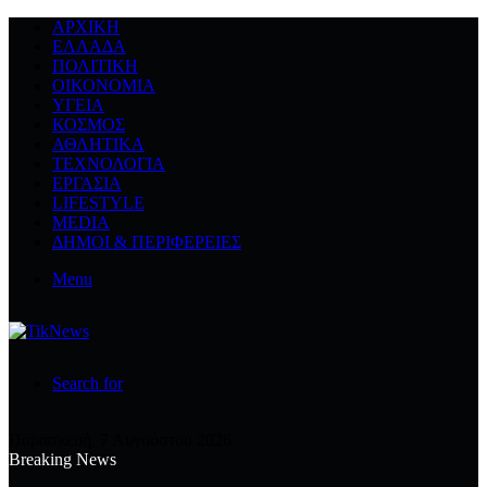
ΑΡΧΙΚΉ
ΕΛΛΆΔΑ
ΠΟΛΙΤΙΚΉ
ΟΙΚΟΝΟΜΊΑ
ΥΓΕΊΑ
ΚΌΣΜΟΣ
ΑΘΛΗΤΙΚΆ
ΤΕΧΝΟΛΟΓΙΆ
ΕΡΓΑΣΊΑ
LIFESTYLE
MEDIA
ΔΉΜΟΙ & ΠΕΡΙΦΈΡΕΙΕΣ
Menu
Search for
Παρασκευή, 7 Αυγούστου 2026
Breaking News