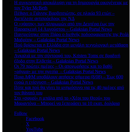
Η συγκινητική αποκάλυψη για τη δηµιουργία οικογένειας με
τον Tyler McBeth
Πέθανε ο Γιάννης Βαρβιτσιώτης, σε ηλικία 93 ετών –
Διετέλεσε αντιπρόεδρος της ΝΔ
Ο «χάρτης» των πληρωμών από την Δευτέρα έως την
Παρασκευή 14 Αυγούστου – Galaksias Portal News
Παντρεύτηκε στην Πάρο ο διεθνής ποδοσφαιριστής της Ρεάλ
Μαδρίτης – Galaksias Portal News
Πού βρίσκεται η Ελλάδα στη μεγάλη τεχνολογική μετάβαση
– Galaksias Portal News
Αγκαλιά με την σύντροφό του, Kristen Toms σε βραδινή
έξοδο στην Ελβετία – Galaksias Portal News
Οι 79 πρώτες ημέρες – Οι αποχωρήσεις και το βαθύ
«ρήγμα» με την ηγεσία – Galaksias Portal News
Ποια ΑΦΜ υποβάλουν αιτήσεις σήμερα (8/08) – Έως 600
ευρώ η ενίσχυση – Galaksias Portal News
Πότε και πού θα γίνει το μνημόσυνο για τις 40 ημέρες από
τον θάνατό του
Στο «σφυρί» η μπάλα από το «Χέρι του Θεού» του
Μαραντόνα – Μπορεί να ξεπεράσει τα 10 εκατ. δολάρια
Follow
Facebook
X
YouTube