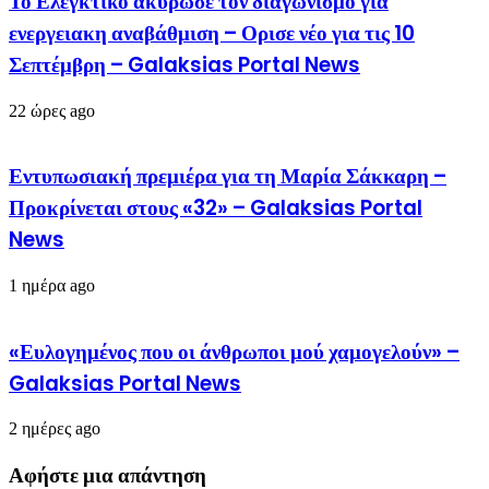
Το Ελεγκτικό ακύρωσε τον διαγωνισμό για
ενεργειακη αναβάθμιση – Ορισε νέο για τις 10
Σεπτέμβρη – Galaksias Portal News
22 ώρες ago
Εντυπωσιακή πρεμιέρα για τη Μαρία Σάκκαρη –
Προκρίνεται στους «32» – Galaksias Portal
News
1 ημέρα ago
«Ευλογημένος που οι άνθρωποι μού χαμογελούν» –
Galaksias Portal News
2 ημέρες ago
Αφήστε μια απάντηση