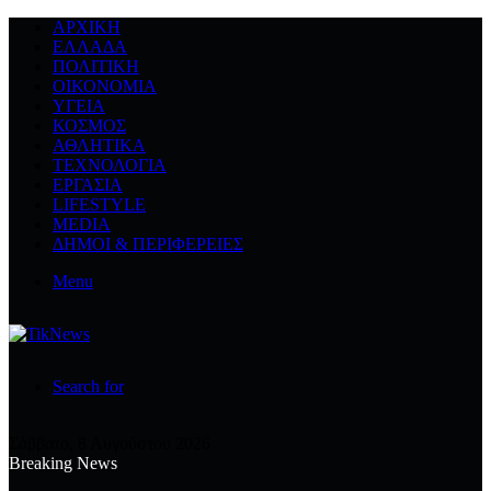
ΑΡΧΙΚΉ
ΕΛΛΆΔΑ
ΠΟΛΙΤΙΚΉ
ΟΙΚΟΝΟΜΊΑ
ΥΓΕΊΑ
ΚΌΣΜΟΣ
ΑΘΛΗΤΙΚΆ
ΤΕΧΝΟΛΟΓΙΆ
ΕΡΓΑΣΊΑ
LIFESTYLE
MEDIA
ΔΉΜΟΙ & ΠΕΡΙΦΈΡΕΙΕΣ
Menu
Search for
Σάββατο, 8 Αυγούστου 2026
Breaking News