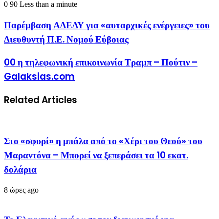
0
90
Less than a minute
Παρέμβαση ΑΔΕΔΥ για «αυταρχικές ενέργειες» του
Διευθυντή Π.Ε. Νομού Εύβοιας
00 η τηλεφωνική επικοινωνία Τραμπ – Πούτιν –
Galaksias.com
Related Articles
Στο «σφυρί» η μπάλα από το «Χέρι του Θεού» του
Μαραντόνα – Μπορεί να ξεπεράσει τα 10 εκατ.
δολάρια
8 ώρες ago