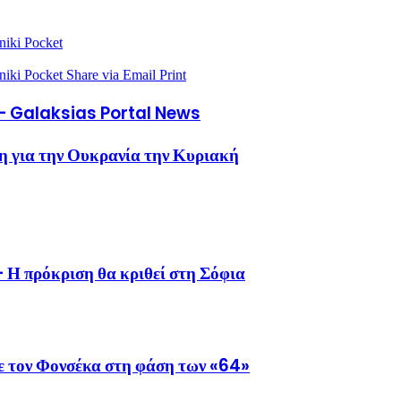
niki
Pocket
niki
Pocket
Share via Email
Print
υ – Galaksias Portal News
ση για την Ουκρανία την Κυριακή
 Η πρόκριση θα κριθεί στη Σόφια
με τον Φονσέκα στη φάση των «64»