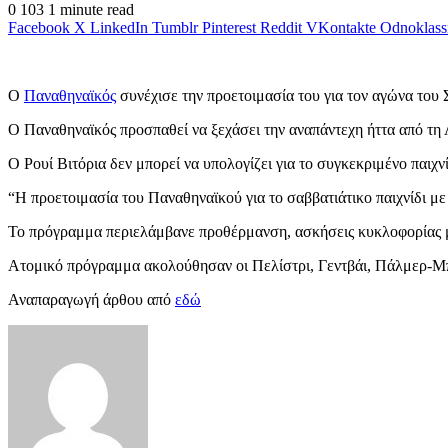
0
103
1 minute read
Facebook
X
LinkedIn
Tumblr
Pinterest
Reddit
VKontakte
Odnoklass
Ο
Παναθηναϊκός
συνέχισε την προετοιμασία του για τον αγώνα του
Ο Παναθηναϊκός προσπαθεί να ξεχάσει την αναπάντεχη ήττα από τη 
Ο Ρουί Βιτόρια δεν μπορεί να υπολογίζει για το συγκεκριμένο παι
“Η προετοιμασία του Παναθηναϊκού για το σαββατιάτικο παιχνίδι μ
Το πρόγραμμα περιελάμβανε προθέρμανση, ασκήσεις κυκλοφορίας μπ
Ατομικό πρόγραμμα ακολούθησαν οι Πελίστρι, Γεντβάι, Πάλμερ-Μ
Αναπαραγωγή άρθου από
εδώ