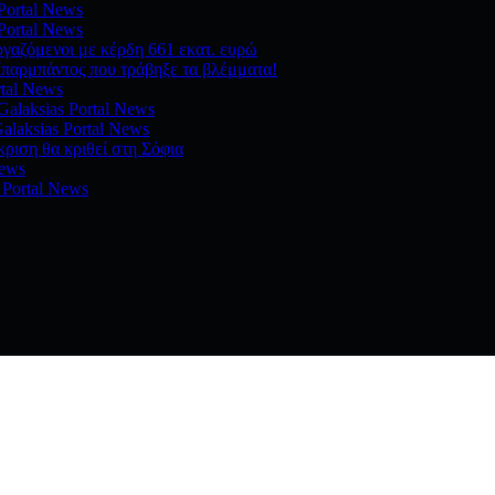
 Portal News
 Portal News
ργαζόμενοι με κέρδη 661 εκατ. ευρώ
παρμπάντος που τράβηξε τα βλέμματα!
rtal News
Galaksias Portal News
alaksias Portal News
ριση θα κριθεί στη Σόφια
News
 Portal News