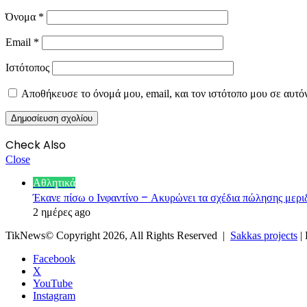
Όνομα
*
Email
*
Ιστότοπος
Αποθήκευσε το όνομά μου, email, και τον ιστότοπο μου σε αυτό
Check Also
Close
Αθλητικά
Έκανε πίσω ο Ινφαντίνο – Ακυρώνει τα σχέδια πώλησης μερ
2 ημέρες ago
TikNews© Copyright 2026, All Rights Reserved |
Sakkas projects
|
Facebook
X
YouTube
Instagram