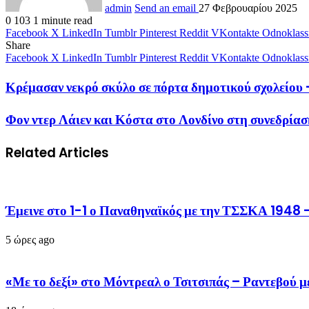
admin
Send an email
27 Φεβρουαρίου 2025
0
103
1 minute read
Facebook
X
LinkedIn
Tumblr
Pinterest
Reddit
VKontakte
Odnoklass
Share
Facebook
X
LinkedIn
Tumblr
Pinterest
Reddit
VKontakte
Odnoklass
Κρέμασαν νεκρό σκύλο σε πόρτα δημοτικού σχολείο
Φον ντερ Λάιεν και Κόστα στο Λονδίνο στη συνεδρία
Related Articles
Έμεινε στο 1-1 ο Παναθηναϊκός με την ΤΣΣΚΑ 1948 –
5 ώρες ago
«Με το δεξί» στο Μόντρεαλ ο Τσιτσιπάς – Ραντεβού 