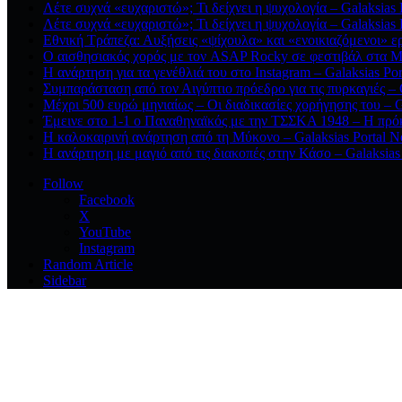
Λέτε συχνά «ευχαριστώ»; Τι δείχνει η ψυχολογία – Galaksias
Λέτε συχνά «ευχαριστώ»; Τι δείχνει η ψυχολογία – Galaksias
Εθνική Τράπεζα: Αυξήσεις «ψίχουλα» και «ενοικιαζόμενοι» ε
Ο αισθησιακός χορός με τον ASAP Rocky σε φεστιβάλ στα Μ
Η ανάρτηση για τα γενέθλιά του στο Instagram – Galaksias Po
Συμπαράσταση από τον Αιγύπτιο πρόεδρο για τις πυρκαγιές – 
Μέχρι 500 ευρώ μηνιαίως – Οι διαδικασίες χορήγησης του – G
Έμεινε στο 1-1 ο Παναθηναϊκός με την ΤΣΣΚΑ 1948 – Η πρόκ
Η καλοκαιρινή ανάρτηση από τη Μύκονο – Galaksias Portal 
Η ανάρτηση με μαγιό από τις διακοπές στην Κάσο – Galaksias
Follow
Facebook
X
YouTube
Instagram
Random Article
Sidebar