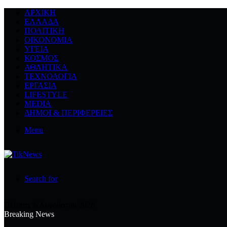
ΑΡΧΙΚΉ
ΕΛΛΆΔΑ
ΠΟΛΙΤΙΚΉ
ΟΙΚΟΝΟΜΊΑ
ΥΓΕΊΑ
ΚΌΣΜΟΣ
ΑΘΛΗΤΙΚΆ
ΤΕΧΝΟΛΟΓΙΆ
ΕΡΓΑΣΊΑ
LIFESTYLE
MEDIA
ΔΉΜΟΙ & ΠΕΡΙΦΈΡΕΙΕΣ
Menu
Search for
Πέμπτη, 6 Αυγούστου 2026
Breaking News