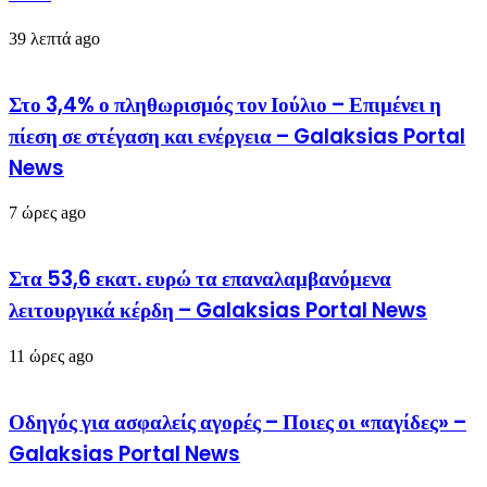
39 λεπτά ago
Στο 3,4% ο πληθωρισμός τον Ιούλιο – Επιμένει η
πίεση σε στέγαση και ενέργεια – Galaksias Portal
News
7 ώρες ago
Στα 53,6 εκατ. ευρώ τα επαναλαμβανόμενα
λειτουργικά κέρδη – Galaksias Portal News
11 ώρες ago
Οδηγός για ασφαλείς αγορές – Ποιες οι «παγίδες» –
Galaksias Portal News