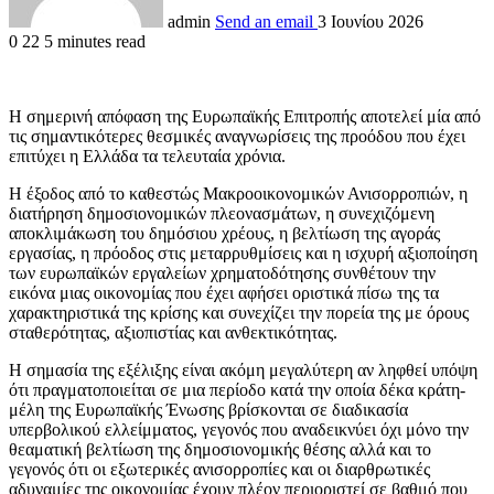
admin
Send an email
3 Ιουνίου 2026
0
22
5 minutes read
Η σημερινή απόφαση της Ευρωπαϊκής Επιτροπής αποτελεί μία από
τις σημαντικότερες θεσμικές αναγνωρίσεις της προόδου που έχει
επιτύχει η Ελλάδα τα τελευταία χρόνια.
Η έξοδος από το καθεστώς Μακροοικονομικών Ανισορροπιών, η
διατήρηση δημοσιονομικών πλεονασμάτων, η συνεχιζόμενη
αποκλιμάκωση του δημόσιου χρέους, η βελτίωση της αγοράς
εργασίας, η πρόοδος στις μεταρρυθμίσεις και η ισχυρή αξιοποίηση
των ευρωπαϊκών εργαλείων χρηματοδότησης συνθέτουν την
εικόνα μιας οικονομίας που έχει αφήσει οριστικά πίσω της τα
χαρακτηριστικά της κρίσης και συνεχίζει την πορεία της με όρους
σταθερότητας, αξιοπιστίας και ανθεκτικότητας.
Η σημασία της εξέλιξης είναι ακόμη μεγαλύτερη αν ληφθεί υπόψη
ότι πραγματοποιείται σε μια περίοδο κατά την οποία δέκα κράτη-
μέλη της Ευρωπαϊκής Ένωσης βρίσκονται σε διαδικασία
υπερβολικού ελλείμματος, γεγονός που αναδεικνύει όχι μόνο την
θεαματική βελτίωση της δημοσιονομικής θέσης αλλά και το
γεγονός ότι οι εξωτερικές ανισορροπίες και οι διαρθρωτικές
αδυναμίες της οικονομίας έχουν πλέον περιοριστεί σε βαθμό που