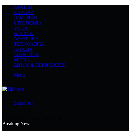
ΑΡΧΙΚΉ
ΕΛΛΆΔΑ
ΠΟΛΙΤΙΚΉ
ΟΙΚΟΝΟΜΊΑ
ΥΓΕΊΑ
ΚΌΣΜΟΣ
ΑΘΛΗΤΙΚΆ
ΤΕΧΝΟΛΟΓΙΆ
ΕΡΓΑΣΊΑ
LIFESTYLE
MEDIA
ΔΉΜΟΙ & ΠΕΡΙΦΈΡΕΙΕΣ
Menu
Search for
Παρασκευή, 7 Αυγούστου 2026
Breaking News