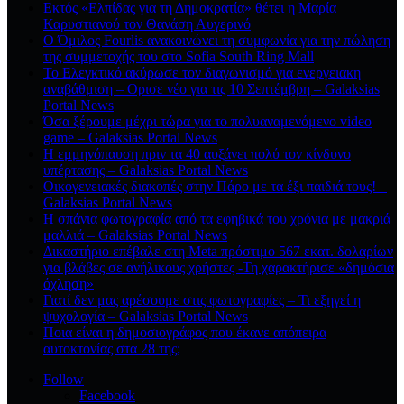
Εκτός «Ελπίδας για τη Δημοκρατία» θέτει η Μαρία
Καρυστιανού τον Θανάση Αυγερινό
Ο Όμιλος Fourlis ανακοινώνει τη συμφωνία για την πώληση
της συμμετοχής του στο Sofia South Ring Mall
Το Ελεγκτικό ακύρωσε τον διαγωνισμό για ενεργειακη
αναβάθμιση – Ορισε νέο για τις 10 Σεπτέμβρη – Galaksias
Portal News
Όσα ξέρουμε μέχρι τώρα για το πολυαναμενόμενο video
game – Galaksias Portal News
Η εμμηνόπαυση πριν τα 40 αυξάνει πολύ τον κίνδυνο
υπέρτασης – Galaksias Portal News
Οικογενειακές διακοπές στην Πάρο με τα έξι παιδιά τους! –
Galaksias Portal News
Η σπάνια φωτογραφία από τα εφηβικά του χρόνια με μακριά
μαλλιά – Galaksias Portal News
Δικαστήριο επέβαλε στη Meta πρόστιμο 567 εκατ. δολαρίων
για βλάβες σε ανήλικους χρήστες -Τη χαρακτήρισε «δημόσια
όχληση»
Γιατί δεν μας αρέσουμε στις φωτογραφίες – Τι εξηγεί η
ψυχολογία – Galaksias Portal News
Ποια είναι η δημοσιογράφος που έκανε απόπειρα
αυτοκτονίας στα 28 της;
Follow
Facebook