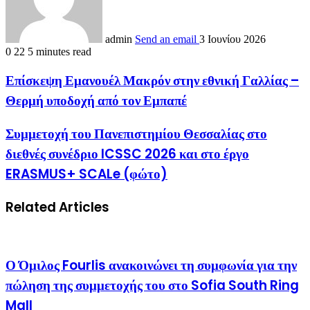
admin
Send an email
3 Ιουνίου 2026
0
22
5 minutes read
Επίσκεψη Εμανουέλ Μακρόν στην εθνική Γαλλίας –
Θερμή υποδοχή από τον Εμπαπέ
Συμμετοχή του Πανεπιστημίου Θεσσαλίας στο
διεθνές συνέδριο ICSSC 2026 και στο έργο
ERASMUS+ SCALe (φώτο)
Related Articles
Ο Όμιλος Fourlis ανακοινώνει τη συμφωνία για την
πώληση της συμμετοχής του στο Sofia South Ring
Mall