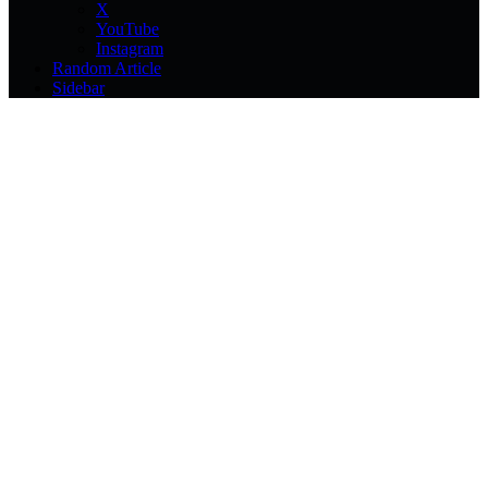
X
YouTube
Instagram
Random Article
Sidebar