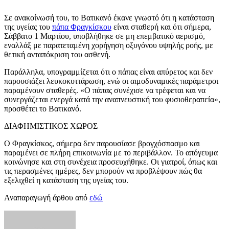
Σε ανακοίνωσή του, το Βατικανό έκανε γνωστό ότι η κατάσταση
της υγείας του
πάπα Φραγκίσκου
είναι σταθερή και ότι σήμερα,
Σάββατο 1 Μαρτίου, υποβλήθηκε σε μη επεμβατικό αερισμό,
εναλλάξ με παρατεταμένη χορήγηση οξυγόνου υψηλής ροής, με
θετική ανταπόκριση του ασθενή.
Παράλληλα, υπογραμμίζεται ότι ο πάπας είναι απύρετος και δεν
παρουσιάζει λευκοκυττάρωση, ενώ οι αιμοδυναμικές παράμετροι
παραμένουν σταθερές. «Ο πάπας συνέχισε να τρέφεται και να
συνεργάζεται ενεργά κατά την αναπνευστική του φυσιοθεραπεία»,
προσθέτει το Βατικανό.
ΔΙΑΦΗΜΙΣΤΙΚΟΣ ΧΩΡΟΣ
Ο Φραγκίσκος, σήμερα δεν παρουσίασε βρογχόσπασμο και
παραμένει σε πλήρη επικοινωνία με το περιβάλλον. Το απόγευμα
κοινώνησε και στη συνέχεια προσευχήθηκε. Οι γιατροί, όπως και
τις περασμένες ημέρες, δεν μπορούν να προβλέψουν πώς θα
εξελιχθεί η κατάσταση της υγείας του.
Αναπαραγωγή άρθου από
εδώ