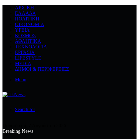
ΑΡΧΙΚΉ
ΕΛΛΆΔΑ
ΠΟΛΙΤΙΚΉ
ΟΙΚΟΝΟΜΊΑ
ΥΓΕΊΑ
ΚΌΣΜΟΣ
ΑΘΛΗΤΙΚΆ
ΤΕΧΝΟΛΟΓΙΆ
ΕΡΓΑΣΊΑ
LIFESTYLE
MEDIA
ΔΉΜΟΙ & ΠΕΡΙΦΈΡΕΙΕΣ
Menu
Search for
Παρασκευή, 7 Αυγούστου 2026
Breaking News