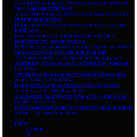
Απολαμβάνουν το πρώτο καλοκαίρι με τον δύο μηνών γιο
τους – Galaksias Portal News
Τεχνητή Νοημοσύνη σχεδιάζει νέους ιούς και σοκάρει την
επιστημονική κοινότητα
Ποζάρει στα 63 της με μπικίνι στην παραλία! – Galaksias
Portal News
Εκτός «Ελπίδας για τη Δημοκρατία» θέτει η Μαρία
Καρυστιανού τον Θανάση Αυγερινό
Ο Όμιλος Fourlis ανακοινώνει τη συμφωνία για την πώληση
της συμμετοχής του στο Sofia South Ring Mall
Το Ελεγκτικό ακύρωσε τον διαγωνισμό για ενεργειακη
αναβάθμιση – Ορισε νέο για τις 10 Σεπτέμβρη – Galaksias
Portal News
Όσα ξέρουμε μέχρι τώρα για το πολυαναμενόμενο video
game – Galaksias Portal News
Η εμμηνόπαυση πριν τα 40 αυξάνει πολύ τον κίνδυνο
υπέρτασης – Galaksias Portal News
Οικογενειακές διακοπές στην Πάρο με τα έξι παιδιά τους! –
Galaksias Portal News
Η σπάνια φωτογραφία από τα εφηβικά του χρόνια με μακριά
μαλλιά – Galaksias Portal News
Follow
Facebook
X