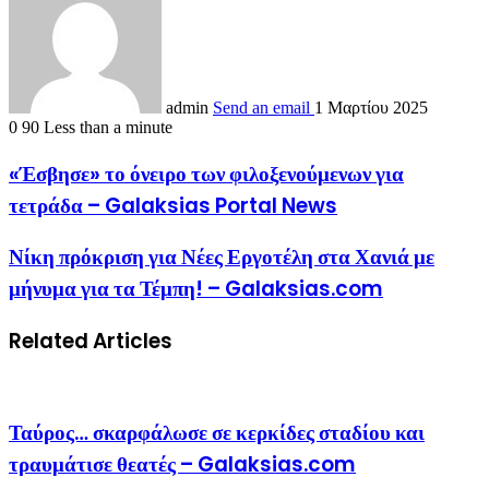
admin
Send an email
1 Μαρτίου 2025
0
90
Less than a minute
«Έσβησε» το όνειρο των φιλοξενούμενων για
τετράδα – Galaksias Portal News
Νίκη πρόκριση για Νέες Εργοτέλη στα Χανιά με
μήνυμα για τα Τέμπη! – Galaksias.com
Related Articles
Ταύρος… σκαρφάλωσε σε κερκίδες σταδίου και
τραυμάτισε θεατές – Galaksias.com