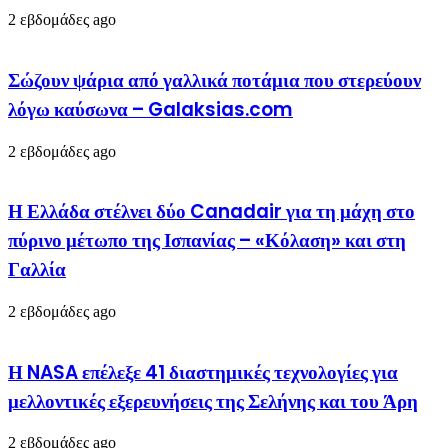
2 εβδομάδες ago
Σώζουν ψάρια από γαλλικά ποτάμια που στερεύουν
λόγω καύσωνα – Galaksias.com
2 εβδομάδες ago
Η Ελλάδα στέλνει δύο Canadair για τη μάχη στο
πύρινο μέτωπο της Ισπανίας – «Κόλαση» και στη
Γαλλία
2 εβδομάδες ago
Η NASA επέλεξε 41 διαστημικές τεχνολογίες για
μελλοντικές εξερευνήσεις της Σελήνης και του Άρη
2 εβδομάδες ago