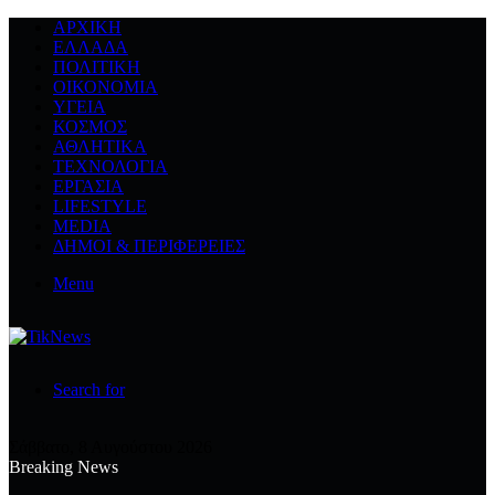
ΑΡΧΙΚΉ
ΕΛΛΆΔΑ
ΠΟΛΙΤΙΚΉ
ΟΙΚΟΝΟΜΊΑ
ΥΓΕΊΑ
ΚΌΣΜΟΣ
ΑΘΛΗΤΙΚΆ
ΤΕΧΝΟΛΟΓΙΆ
ΕΡΓΑΣΊΑ
LIFESTYLE
MEDIA
ΔΉΜΟΙ & ΠΕΡΙΦΈΡΕΙΕΣ
Menu
Search for
Σάββατο, 8 Αυγούστου 2026
Breaking News