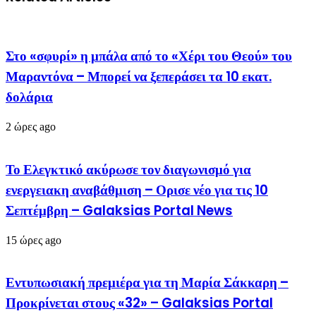
Στο «σφυρί» η μπάλα από το «Χέρι του Θεού» του
Μαραντόνα – Μπορεί να ξεπεράσει τα 10 εκατ.
δολάρια
2 ώρες ago
Το Ελεγκτικό ακύρωσε τον διαγωνισμό για
ενεργειακη αναβάθμιση – Ορισε νέο για τις 10
Σεπτέμβρη – Galaksias Portal News
15 ώρες ago
Εντυπωσιακή πρεμιέρα για τη Μαρία Σάκκαρη –
Προκρίνεται στους «32» – Galaksias Portal