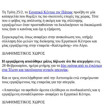
Τη Τρίτη 25/2, το
Εργατικό Κέντρο της Πάτρας
προέβη σε μία
καταγγελία που θυμίζει τις πιο σκοτεινές εποχές της χώρας. Τότε
που ο φόβος της απόλυσης ή ακόμη και της σύλληψης
εργαζομένων όταν προσπαθούσαν να διεκδικήσουν τα δικαιώματά
τους ήταν ο κανόνας και όχι η εξαίρεση.
Συγκεκριμένα, όπως αναφέρει στην ανακοίνωση του, υπήρξε
σύλληψη δύο μελών της διοίκησης του Εργατικού Κέντρου και
μίας εργαζόμενης στην εταιρεία «Καλλιμάνης» στο Αίγιο.
ΔΙΑΦΗΜΙΣΤΙΚΟΣ ΧΩΡΟΣ
Η εργαζόμενη απολύθηκε μόλις δήλωσε ότι θα απεργήσει
στις
28 Φεβρουαρίου, ημέρα μνήμης για τα
δύο χρόνια από το έγκλημα
στα Τέμπη και ταυτόχρονα γενικής απεργίας
.
Και οι τρεις συνελήφθησαν από την Αστυνομία ενώ ενημέρωναν
τους εργαζόμενους της εταιρείας για την απεργία.
«Απαιτούμε να αφεθούν άμεσα ελεύθεροι οι συνδικαλιστές και η
εργαζόμενη συναδέλφισσα» αναφέρει το Εργατικό Κέντρο.
ΔΙΑΦΗΜΙΣΤΙΚΟΣ ΧΩΡΟΣ