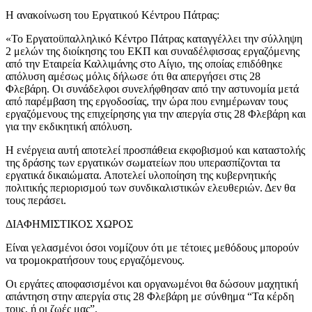
Η ανακοίνωση του Εργατικού Κέντρου Πάτρας:
«Το Εργατοϋπαλληλικό Κέντρο Πάτρας καταγγέλλει την σύλληψη
2 μελών της διοίκησης του ΕΚΠ και συναδέλφισσας εργαζόμενης
από την Εταιρεία Καλλιμάνης στο Αίγιο, της οποίας επιδόθηκε
απόλυση αμέσως μόλις δήλωσε ότι θα απεργήσει στις 28
Φλεβάρη. Οι συνάδελφοι συνελήφθησαν από την αστυνομία μετά
από παρέμβαση της εργοδοσίας, την ώρα που ενημέρωναν τους
εργαζόμενους της επιχείρησης για την απεργία στις 28 Φλεβάρη και
για την εκδικητική απόλυση.
Η ενέργεια αυτή αποτελεί προσπάθεια εκφοβισμού και καταστολής
της δράσης των εργατικών σωματείων που υπερασπίζονται τα
εργατικά δικαιώματα. Αποτελεί υλοποίηση της κυβερνητικής
πολιτικής περιορισμού των συνδικαλιστικών ελευθεριών. Δεν θα
τους περάσει.
ΔΙΑΦΗΜΙΣΤΙΚΟΣ ΧΩΡΟΣ
Είναι γελασμένοι όσοι νομίζουν ότι με τέτοιες μεθόδους μπορούν
να τρομοκρατήσουν τους εργαζόμενους.
Οι εργάτες αποφασισμένοι και οργανωμένοι θα δώσουν μαχητική
απάντηση στην απεργία στις 28 Φλεβάρη με σύνθημα “Τα κέρδη
τους, ή οι ζωές μας”.