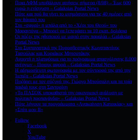
Ποια ΑΦΜ υποβάλουν αιτήσεις σήμερα (8/08) – Έως 600
ευρώ η ενίσχυση – Galaksias Portal News
Πότε και πού θα γίνει το μνημόσυνο για τις 40 ημέρες από
τον θάνατό του
Στο «σφυρί» η μπάλα από το «Χέρι του Θεού» του
Μαραντόνα – Μπορεί να ξεπεράσει τα 10 εκατ. δολάρια
Οι πόζες της ηθοποιού με μαγιό στην παραλία – Galaksias
Portal News
Στο Συντονιστικό της Πυροσβεστικής Κωνσταντίνος
Τασούλας και Κυριάκος Μητσοτάκης
Ανοιχτή η πλατφόρμα για το πρόγραμμα απασχόλησης 8.000
ανέργων – Ποιους αφορά – Galaksias Portal News
Η αδημοσίευτη φωτογραφία με τον σύντροφό της από την
Ίμπιζα – Galaksias Portal News
Ποζάρει με τον σύζυγό της, Γιώργο Μπούσαλη και τα τρία
παιδιά τους στη Σαντορίνη
«Το ΠΑΣΟΚ υποκαθιστά την οικονομική ανάλυση με
πολιτική προπαγάνδα» – Galaksias Portal News
Πότε λήγουν τα προγράμματα «Ανακαίνιση Κατοικίας» και
«Σπίτι μου ΙΙ»
Follow
Facebook
X
YouTube