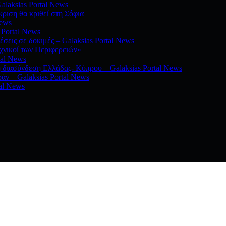
alaksias Portal News
ριση θα κριθεί στη Σόφια
News
 Portal News
σεις σε δοκιμές – Galaksias Portal News
χνικοί των Περιφερειών»
tal News
ή διασύνδεση Ελλάδας- Κύπρου – Galaksias Portal News
άν – Galaksias Portal News
tal News