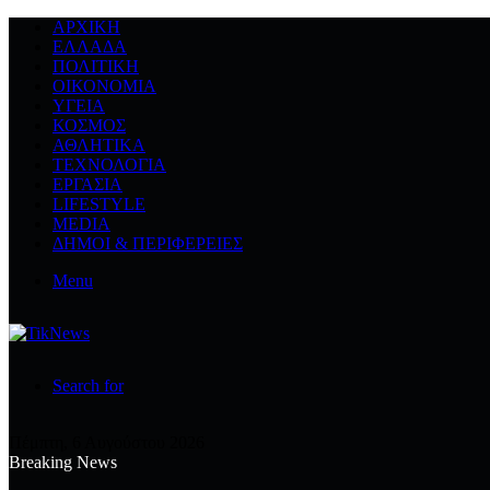
ΑΡΧΙΚΉ
ΕΛΛΆΔΑ
ΠΟΛΙΤΙΚΉ
ΟΙΚΟΝΟΜΊΑ
ΥΓΕΊΑ
ΚΌΣΜΟΣ
ΑΘΛΗΤΙΚΆ
ΤΕΧΝΟΛΟΓΙΆ
ΕΡΓΑΣΊΑ
LIFESTYLE
MEDIA
ΔΉΜΟΙ & ΠΕΡΙΦΈΡΕΙΕΣ
Menu
Search for
Πέμπτη, 6 Αυγούστου 2026
Breaking News