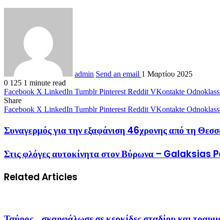
admin
Send an email
1 Μαρτίου 2025
0
125
1 minute read
Facebook
X
LinkedIn
Tumblr
Pinterest
Reddit
VKontakte
Odnoklass
Share
Facebook
X
LinkedIn
Tumblr
Pinterest
Reddit
VKontakte
Odnoklass
Συναγερμός για την εξαφάνιση 46χρονης από τη Θε
Στις φλόγες αυτοκίνητα στον Βύρωνα – Galaksias 
Related Articles
Ταύρος… σκαρφάλωσε σε κερκίδες σταδίου και τραυ