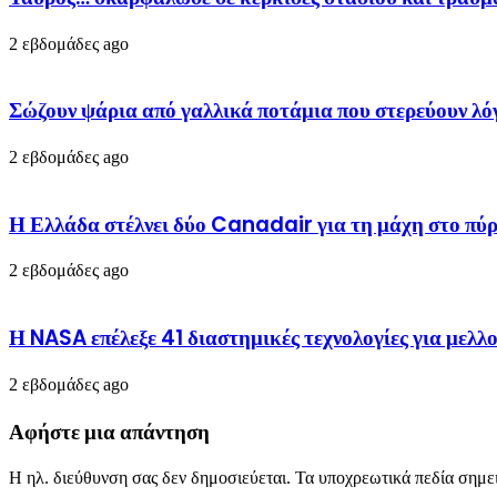
2 εβδομάδες ago
Σώζουν ψάρια από γαλλικά ποτάμια που στερεύουν 
2 εβδομάδες ago
Η Ελλάδα στέλνει δύο Canadair για τη μάχη στο πύρ
2 εβδομάδες ago
Η NASA επέλεξε 41 διαστημικές τεχνολογίες για μελλο
2 εβδομάδες ago
Αφήστε μια απάντηση
Η ηλ. διεύθυνση σας δεν δημοσιεύεται.
Τα υποχρεωτικά πεδία σημε