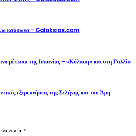
λόγω καύσωνα – Galaksias.com
ινο μέτωπο της Ισπανίας – «Κόλαση» και στη Γαλλία
ντικές εξερευνήσεις της Σελήνης και του Άρη
ιώνονται με
*