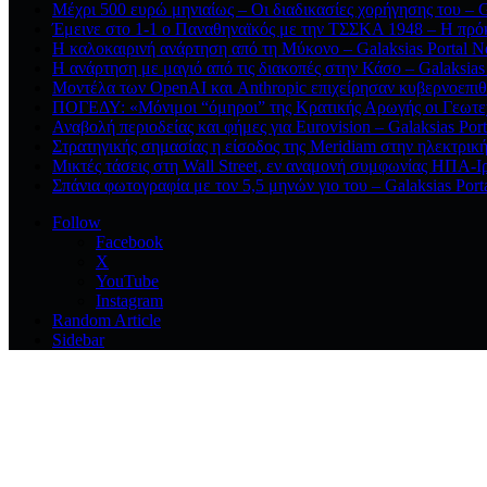
Μέχρι 500 ευρώ μηνιαίως – Οι διαδικασίες χορήγησης του – G
Έμεινε στο 1-1 ο Παναθηναϊκός με την ΤΣΣΚΑ 1948 – Η πρόκ
Η καλοκαιρινή ανάρτηση από τη Μύκονο – Galaksias Portal 
Η ανάρτηση με μαγιό από τις διακοπές στην Κάσο – Galaksias
Μοντέλα των OpenAI και Anthropic επιχείρησαν κυβερνοεπιθέ
ΠΟΓΕΔΥ: «Μόνιμοι “όμηροι” της Κρατικής Αρωγής οι Γεωτε
Αναβολή περιοδείας και φήμες για Eurovision – Galaksias Por
Στρατηγικής σημασίας η είσοδος της Meridiam στην ηλεκτρικ
Μικτές τάσεις στη Wall Street, εν αναμονή συμφωνίας ΗΠΑ-Ιρ
Σπάνια φωτογραφία με τον 5,5 μηνών γιο του – Galaksias Por
Follow
Facebook
X
YouTube
Instagram
Random Article
Sidebar