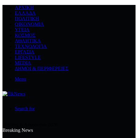
ΑΡΧΙΚΉ
ΕΛΛΆΔΑ
ΠΟΛΙΤΙΚΉ
ΟΙΚΟΝΟΜΊΑ
ΥΓΕΊΑ
ΚΌΣΜΟΣ
ΑΘΛΗΤΙΚΆ
ΤΕΧΝΟΛΟΓΙΆ
ΕΡΓΑΣΊΑ
LIFESTYLE
MEDIA
ΔΉΜΟΙ & ΠΕΡΙΦΈΡΕΙΕΣ
Menu
Search for
Πέμπτη, 6 Αυγούστου 2026
Breaking News