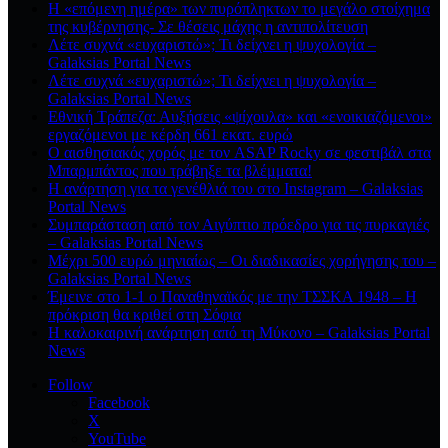
Η «επόμενη ημέρα» των πυρόπληκτων το μεγάλο στοίχημα
της κυβέρνησης- Σε θέσεις μάχης η αντιπολίτευση
Λέτε συχνά «ευχαριστώ»; Τι δείχνει η ψυχολογία –
Galaksias Portal News
Λέτε συχνά «ευχαριστώ»; Τι δείχνει η ψυχολογία –
Galaksias Portal News
Εθνική Τράπεζα: Αυξήσεις «ψίχουλα» και «ενοικιαζόμενοι»
εργαζόμενοι με κέρδη 661 εκατ. ευρώ
Ο αισθησιακός χορός με τον ASAP Rocky σε φεστιβάλ στα
Μπαρμπάντος που τράβηξε τα βλέμματα!
Η ανάρτηση για τα γενέθλιά του στο Instagram – Galaksias
Portal News
Συμπαράσταση από τον Αιγύπτιο πρόεδρο για τις πυρκαγιές
– Galaksias Portal News
Μέχρι 500 ευρώ μηνιαίως – Οι διαδικασίες χορήγησης του –
Galaksias Portal News
Έμεινε στο 1-1 ο Παναθηναϊκός με την ΤΣΣΚΑ 1948 – Η
πρόκριση θα κριθεί στη Σόφια
Η καλοκαιρινή ανάρτηση από τη Μύκονο – Galaksias Portal
News
Follow
Facebook
X
YouTube