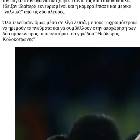
τον πάγκο στον αγωνιστικό χώρο. Τσιντώτας και Παπαδόπουλος
έδειξαν ιδιαίτερα εκνευρισμένοι και η κάμερα έπιασε και μερικά
“γαλλικά” από τις δύο πλευρές.
Όλα τελείωσαν όμως μέσα σε λίγα λεπτά, με τους ψυχραιμότερους
να ηρεμούν τα πνεύματα και να συμβάλλουν στην αποχώρηση των
δύο ομάδων προς τα αποδυτήρια του γηπέδου “Θεόδωρος
Κολοκοτρώνης”.