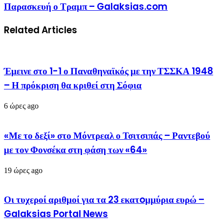
Παρασκευή ο Τραμπ – Galaksias.com
Related Articles
Έμεινε στο 1-1 ο Παναθηναϊκός με την ΤΣΣΚΑ 1948
– Η πρόκριση θα κριθεί στη Σόφια
6 ώρες ago
«Με το δεξί» στο Μόντρεαλ ο Τσιτσιπάς – Ραντεβού
με τον Φονσέκα στη φάση των «64»
19 ώρες ago
Οι τυχεροί αριθμοί για τα 23 εκατoμμύρια ευρώ –
Galaksias Portal News