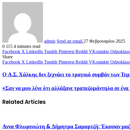
admin
Send an email
27 Φεβρουαρίου 2025
0
115
4 minutes read
Facebook
X
LinkedIn
Tumblr
Pinterest
Reddit
VKontakte
Odnoklass
Share
Facebook
X
LinkedIn
Tumblr
Pinterest
Reddit
VKontakte
Odnoklass
Ο Α.Σ. Χάλκης δεν ξεχνάει το τραγικό συμβάν των 
«Σαν να μου λένε ότι αλλάξανε τραπεζομάντηλα σε έν
Related Articles
Αννα Φλωρινιώτη & Δήμητρα Σαμαρτζή: Έκοψαν μαζί τ