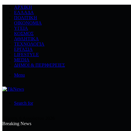
ΑΡΧΙΚΉ
ΕΛΛΆΔΑ
ΠΟΛΙΤΙΚΉ
ΟΙΚΟΝΟΜΊΑ
ΥΓΕΊΑ
ΚΌΣΜΟΣ
ΑΘΛΗΤΙΚΆ
ΤΕΧΝΟΛΟΓΙΆ
ΕΡΓΑΣΊΑ
LIFESTYLE
MEDIA
ΔΉΜΟΙ & ΠΕΡΙΦΈΡΕΙΕΣ
Menu
Search for
Πέμπτη, 6 Αυγούστου 2026
Breaking News