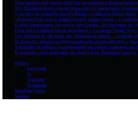
Πυρ ομαδόν από πρώην στελέχη του κόμματος Καρυστιανού στ
Την Παρασκευή η δεύτερη πληρωμή των δικαιούχων Λογαριασ
Συνεχίζει τις διακοπές της στο Κάπρι – Galaksias Portal News
«Ευλογημένος που οι άνθρωποι μού χαμογελούν» – Galaksias
O νέος στρατηγικός του ρόλος στη Google -Το στοίχημα για τ
Γιατί πολλοί φοβούνται να τα κόψουν – Galaksias Portal News
Στη Μύκονο με την κόρη της, Μπιάνκα Κρασσά – Galaksias P
Η χώρα δεν μπορεί να είναι αιχμάλωτη του ρουσφετιού – Προ
Υπεβλήθη το αίτημα ενεργοποίησης της ρήτρας διαφυγής για τ
Η αποστομωτική απάντηση της Βαλεντίνης Παπαδάκη για το
Follow
Facebook
X
YouTube
Instagram
Random Article
Sidebar