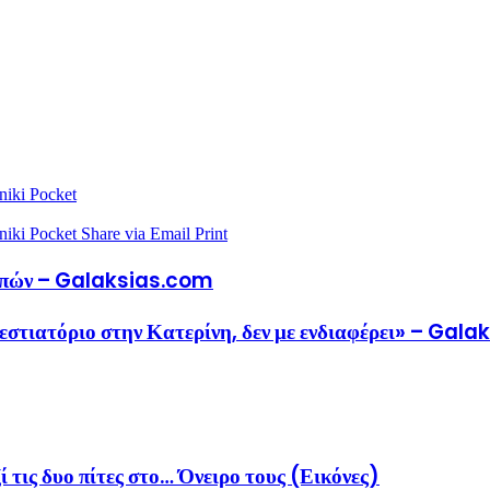
niki
Pocket
niki
Pocket
Share via Email
Print
Τεμπών – Galaksias.com
α εστιατόριο στην Κατερίνη, δεν με ενδιαφέρει» – Gal
ις δυο πίτες στο… Όνειρο τους (Εικόνες)