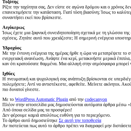
Τοξότης
Ρίξτε την ταχύτητα σας. Δεν είστε σε αγώνα δρόμου και ο χρόνος δε
επανεκτιμήσετε την κατάσταση. Γιατί τόση βιασύνη; Ίσως το καλύτερ
συναντήσει εκεί που βρίσκεστε.
Αιγόκερως
Ίσως έχετε μια ξαφνική συνειδητοποίηση σχετικά με τη γλώσσα της α
σχέσεις. Ζητάτε αυτό που χρειάζεστε; Η σημερινή ενέργεια υποστηρί
Υδροχόος
Με την έντονη ενέργεια της ημέρας ήρθε η ώρα να μετατρέψετε το 
ενεργειακή ανανέωση. Ανάψτε ένα κερί, μετακινήστε μερικά έπιπλα
καν ότι κρατούσατε θαμμένα. Μια αλλαγή στην ατμόσφαιρα μπορεί να
Ιχθύες
Η πνευματική και ψυχολογική σας ανάπτυξη βρίσκονται σε υπερδιέγερσ
πολεμήσετε; Αντί να αντιστέκεστε, αφεθείτε. Μείνετε ακίνητοι. Ακ
πιο δυνατοί γίνεστε.
Με το
WordPress Automatic Plugin
από την
codecanyon
Πλέον στην ιστοσελίδα μας δημοσιεύονται αυτόματα άρθρα μέσω «
Από όποια σελίδα μας τα προσφέρει!
Δεν φέρουμε καμιά απολύτως ευθύνη για το περιεχόμενο.
Το άρθρο αυτό δημοσιεύτηκε
Σε αυτή την τοποθεσία
Αν πιστεύεται πως αυτό το άρθρο πρέπει να διαγραφεί μην διστάσετε 