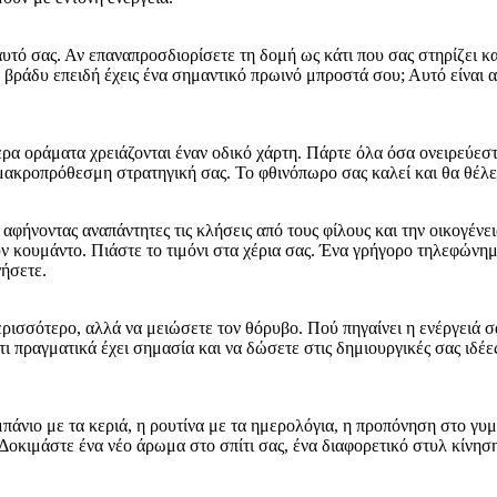
υτό σας. Αν επαναπροσδιορίσετε τη δομή ως κάτι που σας στηρίζει και
ο βράδυ επειδή έχεις ένα σημαντικό πρωινό μπροστά σου; Αυτό είναι
ερα οράματα χρειάζονται έναν οδικό χάρτη. Πάρτε όλα όσα ονειρεύεστε
 μακροπρόθεσμη στρατηγική σας. Το φθινόπωρο σας καλεί και θα θέλε
ά, αφήνοντας αναπάντητες τις κλήσεις από τους φίλους και την οικογέ
υν κουμάντο. Πιάστε το τιμόνι στα χέρια σας. Ένα γρήγορο τηλεφώνημ
ήσετε.
περισσότερο, αλλά να μειώσετε τον θόρυβο. Πού πηγαίνει η ενέργειά 
,τι πραγματικά έχει σημασία και να δώσετε στις δημιουργικές σας ιδέε
 μπάνιο με τα κεριά, η ρουτίνα με τα ημερολόγια, η προπόνηση στο γ
οκιμάστε ένα νέο άρωμα στο σπίτι σας, ένα διαφορετικό στυλ κίνησ