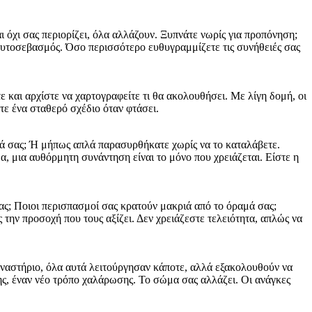
 όχι σας περιορίζει, όλα αλλάζουν. Ξυπνάτε νωρίς για προπόνηση;
 αυτοσεβασμός. Όσο περισσότερο ευθυγραμμίζετε τις συνήθειές σας
 και αρχίστε να χαρτογραφείτε τι θα ακολουθήσει. Με λίγη δομή, οι
τε ένα σταθερό σχέδιο όταν φτάσει.
νειά σας; Ή μήπως απλά παρασυρθήκατε χωρίς να το καταλάβετε.
α, μια αυθόρμητη συνάντηση είναι το μόνο που χρειάζεται. Είστε η
σας; Ποιοι περισπασμοί σας κρατούν μακριά από το όραμά σας;
ς την προσοχή που τους αξίζει. Δεν χρειάζεστε τελειότητα, απλώς να
υμναστήριο, όλα αυτά λειτούργησαν κάποτε, αλλά εξακολουθούν να
ης, έναν νέο τρόπο χαλάρωσης. Το σώμα σας αλλάζει. Οι ανάγκες