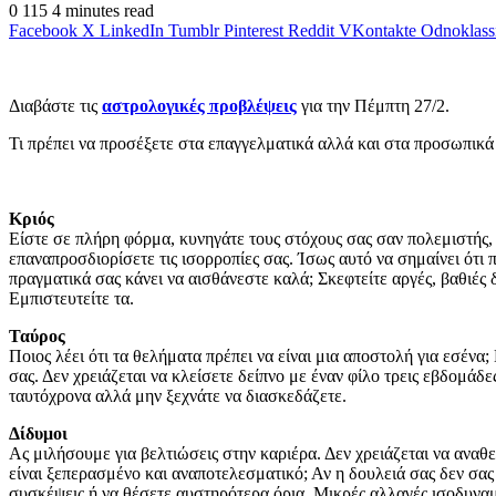
0
115
4 minutes read
Facebook
X
LinkedIn
Tumblr
Pinterest
Reddit
VKontakte
Odnoklass
Διαβάστε τις
αστρολογικές προβλέψεις
για την Πέμπτη 27/2.
Τι πρέπει να προσέξετε στα επαγγελματικά αλλά και στα προσωπικά
Κριός
Είστε σε πλήρη φόρμα, κυνηγάτε τους στόχους σας σαν πολεμιστής, 
επαναπροσδιορίσετε τις ισορροπίες σας. Ίσως αυτό να σημαίνει ότι 
πραγματικά σας κάνει να αισθάνεστε καλά; Σκεφτείτε αργές, βαθιές 
Εμπιστευτείτε τα.
Ταύρος
Ποιος λέει ότι τα θελήματα πρέπει να είναι μια αποστολή για εσένα; 
σας. Δεν χρειάζεται να κλείσετε δείπνο με έναν φίλο τρεις εβδομάδ
ταυτόχρονα αλλά μην ξεχνάτε να διασκεδάζετε.
Δίδυμοι
Ας μιλήσουμε για βελτιώσεις στην καριέρα. Δεν χρειάζεται να ανα
είναι ξεπερασμένο και αναποτελεσματικό; Αν η δουλειά σας δεν σας 
συσκέψεις ή να θέσετε αυστηρότερα όρια. Μικρές αλλαγές ισοδυναμ