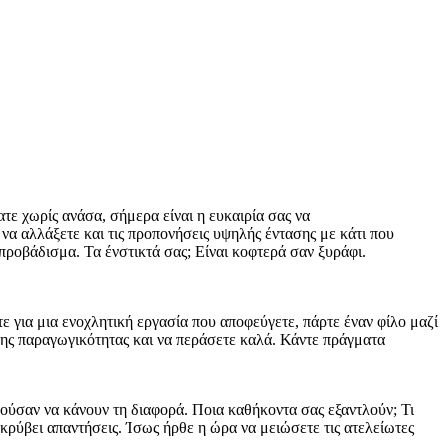
τε χωρίς ανάσα, σήμερα είναι η ευκαιρία σας να
ε να αλλάξετε και τις προπονήσεις υψηλής έντασης με κάτι που
 προβάδισμα. Τα ένστικτά σας; Είναι κοφτερά σαν ξυράφι.
ίτε για μια ενοχλητική εργασία που αποφεύγετε, πάρτε έναν φίλο μαζί
ω της παραγωγικότητας και να περάσετε καλά. Κάντε πράγματα
ρούσαν να κάνουν τη διαφορά. Ποια καθήκοντα σας εξαντλούν; Τι
 κρύβει απαντήσεις. Ίσως ήρθε η ώρα να μειώσετε τις ατελείωτες