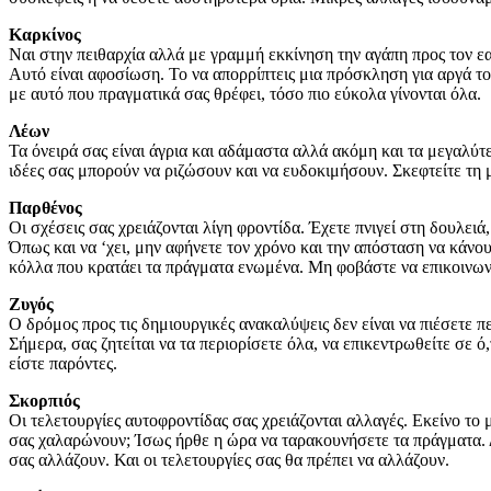
Καρκίνος
Ναι στην πειθαρχία αλλά με γραμμή εκκίνηση την αγάπη προς τον εα
Αυτό είναι αφοσίωση. Το να απορρίπτεις μια πρόσκληση για αργά τ
με αυτό που πραγματικά σας θρέφει, τόσο πιο εύκολα γίνονται όλα.
Λέων
Τα όνειρά σας είναι άγρια και αδάμαστα αλλά ακόμη και τα μεγαλύτ
ιδέες σας μπορούν να ριζώσουν και να ευδοκιμήσουν. Σκεφτείτε τη
Παρθένος
Οι σχέσεις σας χρειάζονται λίγη φροντίδα. Έχετε πνιγεί στη δουλει
Όπως και να ‘χει, μην αφήνετε τον χρόνο και την απόσταση να κάνο
κόλλα που κρατάει τα πράγματα ενωμένα. Μη φοβάστε να επικοινων
Ζυγός
Ο δρόμος προς τις δημιουργικές ανακαλύψεις δεν είναι να πιέσετε 
Σήμερα, σας ζητείται να τα περιορίσετε όλα, να επικεντρωθείτε σε ό
είστε παρόντες.
Σκορπιός
Οι τελετουργίες αυτοφροντίδας σας χρειάζονται αλλαγές. Εκείνο το
σας χαλαρώνουν; Ίσως ήρθε η ώρα να ταρακουνήσετε τα πράγματα. Δ
σας αλλάζουν. Και οι τελετουργίες σας θα πρέπει να αλλάζουν.