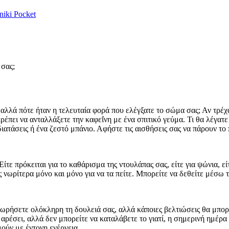
niki
Pocket
 σας;
αλλά πότε ήταν η τελευταία φορά που ελέγξατε το σώμα σας; Αν τρέχα
πρέπει να ανταλλάξετε την καφεΐνη με ένα σπιτικό γεύμα. Τι θα λέγατ
διατάσεις ή ένα ζεστό μπάνιο. Αφήστε τις αισθήσεις σας να πάρουν το
Είτε πρόκειται για το καθάρισμα της ντουλάπας σας, είτε για ψώνια, ε
ες νωρίτερα μόνο και μόνο για να τα πείτε. Μπορείτε να δεθείτε μέσ
θεωρήσετε ολόκληρη τη δουλειά σας, αλλά κάποιες βελτιώσεις θα μπο
αρέσει, αλλά δεν μπορείτε να καταλάβετε το γιατί, η σημερινή ημέρα
ούν με έντονη ενέργεια.