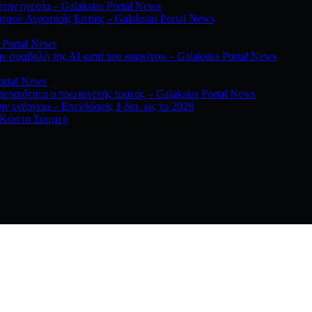
ην ηγεσία – Galaksias Portal News
μού Αγροτικής Εστίας – Galaksias Portal News
 Portal News
ην συμβολή της ΑΙ κατά του καρκίνου – Galaksias Portal News
ortal News
τεραιότητα ο πρωτογενής τομεάς – Galaksias Portal News
ην ενέργεια – Επενδύσεις 1 δισ. ως το 2028
ν Κώστα Σόμμερ