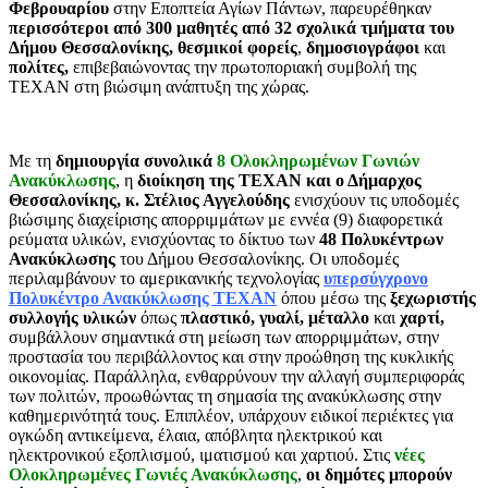
Φεβρουαρίου
στην Εποπτεία Αγίων Πάντων, παρευρέθηκαν
περισσότεροι από 300 μαθητές από 32 σχολικά τμήματα του
Δήμου Θεσσαλονίκης, θεσμικοί φορείς
,
δημοσιογράφοι
και
πολίτες,
επιβεβαιώνοντας την πρωτοποριακή συμβολή της
ΤΕΧΑΝ στη βιώσιμη ανάπτυξη της χώρας.
Με τη
δημιουργία συνολικά
8 Ολοκληρωμένων Γωνιών
Ανακύκλωσης
, η
διοίκηση της ΤΕΧΑΝ και ο Δήμαρχος
Θεσσαλονίκης, κ. Στέλιος Αγγελούδης
ενισχύουν τις υποδομές
βιώσιμης διαχείρισης απορριμμάτων με εννέα (9) διαφορετικά
ρεύματα υλικών, ενισχύοντας το δίκτυο των
48 Πολυκέντρων
Ανακύκλωσης
του Δήμου Θεσσαλονίκης. Οι υποδομές
περιλαμβάνουν το αμερικανικής τεχνολογίας
υπερσύγχρονο
Πολυκέντρο Ανακύκλωσης ΤΕΧΑΝ
όπου μέσω της
ξεχωριστής
συλλογής υλικών
όπως
πλαστικό, γυαλί, μέταλλο
και
χαρτί,
συμβάλλουν σημαντικά στη μείωση των απορριμμάτων, στην
προστασία του περιβάλλοντος και στην προώθηση της κυκλικής
οικονομίας. Παράλληλα, ενθαρρύνουν την αλλαγή συμπεριφοράς
των πολιτών, προωθώντας τη σημασία της ανακύκλωσης στην
καθημερινότητά τους. Επιπλέον, υπάρχουν ειδικοί περιέκτες για
ογκώδη αντικείμενα, έλαια, απόβλητα ηλεκτρικού και
ηλεκτρονικού εξοπλισμού, ιματισμού και χαρτιού. Στις
νέες
Ολοκληρωμένες Γωνιές Ανακύκλωσης
,
οι δημότες μπορούν