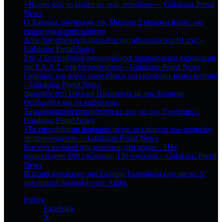
«Ήμουν όλο το βράδυ με ορό, σέρνομαι» – Galaksias Portal
News
Ο Τούρκος σύντροφος της Μαρίνας Σταυράκη μιλάει για
πρώτη φορά στην κάμερα
Δείτε την απίστευτη σιλουέτα της ηθοποιού στα 61 της! –
Galaksias Portal News
Στις 2 Σεπτεμβρίου παρουσιάζεται τοοικονομικό πρόγραμμα
της ΕΛ.Α.Σ. στη Θεσσαλονίκη – Galaksias Portal News
Γρήγορες και απλές προσλήψεις για εργοδότες μέσω κινητού
– Galaksias Portal News
Διακοπές στη Γαλλική Πολυνησία με τον Δημήτρη
Θεοδωρίδη και τα παιδιά τους
Τα καλοκαιρινά στιγμιότυπα με τον γιο της, Γεράσιμο –
Galaksias Portal News
«Τα επιχειρήματα διαρκούν μέχρι τα επόμενα που αναιρούν
τα προηγούμενα» – Galaksias Portal News
Και νέοι κωδικοί στις μειώσεις στα ράφια – Ήδη
συμμετέχουν 686 επώνυμοι, 130 σχολικοί – Galaksias Portal
News
Η σειρά φαινόμενο του Σωτήρη Τσαφούλια έρχεται σε Α’
τηλεοπτική προβολή στον Alpha
Follow
Facebook
X