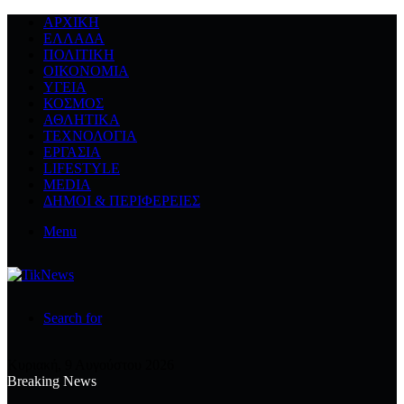
ΑΡΧΙΚΉ
ΕΛΛΆΔΑ
ΠΟΛΙΤΙΚΉ
ΟΙΚΟΝΟΜΊΑ
ΥΓΕΊΑ
ΚΌΣΜΟΣ
ΑΘΛΗΤΙΚΆ
ΤΕΧΝΟΛΟΓΙΆ
ΕΡΓΑΣΊΑ
LIFESTYLE
MEDIA
ΔΉΜΟΙ & ΠΕΡΙΦΈΡΕΙΕΣ
Menu
Search for
Κυριακή, 9 Αυγούστου 2026
Breaking News