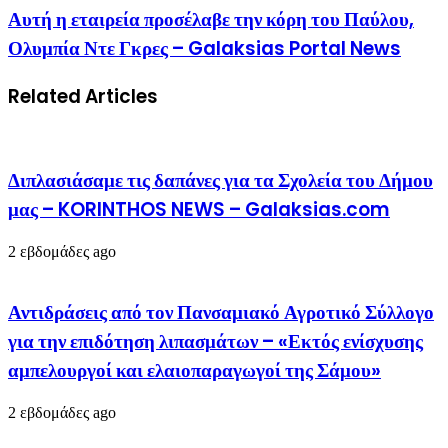
Αυτή η εταιρεία προσέλαβε την κόρη του Παύλου,
Ολυμπία Ντε Γκρες – Galaksias Portal News
Related Articles
Διπλασιάσαμε τις δαπάνες για τα Σχολεία του Δήμου
μας – KORINTHOS NEWS – Galaksias.com
2 εβδομάδες ago
Αντιδράσεις από τον Πανσαμιακό Αγροτικό Σύλλογο
για την επιδότηση λιπασμάτων – «Εκτός ενίσχυσης
αμπελουργοί και ελαιοπαραγωγοί της Σάμου»
2 εβδομάδες ago