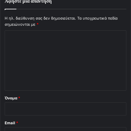
Αφήστε μια απάντηση
Η ηλ. διεύθυνση σας δεν δημοσιεύεται.
Τα υποχρεωτικά πεδία
σημειώνονται με
*
Σ
χ
ό
λ
ι
ο
*
Όνομα
*
Email
*