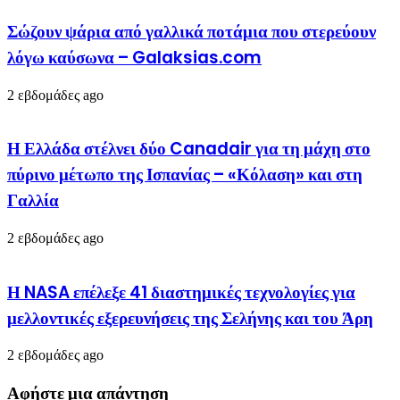
Σώζουν ψάρια από γαλλικά ποτάμια που στερεύουν
λόγω καύσωνα – Galaksias.com
2 εβδομάδες ago
Η Ελλάδα στέλνει δύο Canadair για τη μάχη στο
πύρινο μέτωπο της Ισπανίας – «Κόλαση» και στη
Γαλλία
2 εβδομάδες ago
Η NASA επέλεξε 41 διαστημικές τεχνολογίες για
μελλοντικές εξερευνήσεις της Σελήνης και του Άρη
2 εβδομάδες ago
Αφήστε μια απάντηση