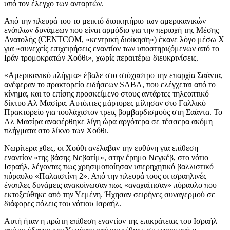
υπό τον έλεγχο των ανταρτών.
Από την πλευρά του το μεικτό διοικητήριο των αμερικανικών
ενόπλων δυνάμεων που είναι αρμόδιο για την περιοχή της Μέσης
Ανατολής (CENTCOM, «κεντρική διοίκηση») έκανε λόγο μέσω X
για «συνεχείς επιχειρήσεις εναντίον των υποστηριζόμενων από το
Ιράν τρομοκρατών Χούθι», χωρίς περαιτέρω διευκρινίσεις.
«Αμερικανικό πλήγμα» έβαλε στο στόχαστρο την επαρχία Σαάντα,
ανέφεραν το πρακτορείο ειδήσεων SABA, που ελέγχεται από το
κίνημα, και το επίσης προσκείμενο στους αντάρτες τηλεοπτικό
δίκτυο Αλ Μασίρα. Αυτόπτες μάρτυρες μίλησαν στο Γαλλικό
Πρακτορείο για τουλάχιστον τρεις βομβαρδισμούς στη Σαάντα. Το
Αλ Μασίρα αναφέρθηκε λίγη ώρα αργότερα σε τέσσερα ακόμη
πλήγματα στο λίκνο των Χούθι.
Νωρίτερα χθες, οι Χούθι ανέλαβαν την ευθύνη για επίθεση
εναντίον «της βάσης Νεβατίμ», στην έρημο Νεγκέβ, στο νότιο
Ισραήλ, λέγοντας πως χρησιμοποίησαν υπερηχητικό βαλλιστικό
πύραυλο «Παλαιστίνη 2». Από την πλευρά τους οι ισραηλινές
ένοπλες δυνάμεις ανακοίνωσαν πως «αναχαίτισαν» πύραυλο που
εκτοξεύθηκε από την Υεμένη. Ήχησαν σειρήνες συναγερμού σε
διάφορες πόλεις του νότιου Ισραήλ.
Αυτή ήταν η πρώτη επίθεση εναντίον της επικράτειας του Ισραήλ