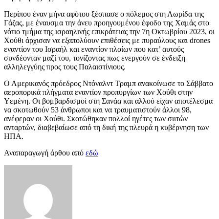
Περίπου έναν μήνα αφότου ξέσπασε ο πόλεμος στη Λωρίδα της
Γάζας, με έναυσμα την άνευ προηγουμένου έφοδο της Χαμάς στο
νότιο τμήμα της ισραηλινής επικράτειας την 7η Οκτωβρίου 2023, οι
Χούθι άρχισαν να εξαπολύουν επιθέσεις με πυραύλους και drones
εναντίον του Ισραήλ και εναντίον πλοίων που κατ’ αυτούς
συνδέονταν μαζί του, τονίζοντας πως ενεργούν σε ένδειξη
αλληλεγγύης προς τους Παλαιστίνιους.
Ο Αμερικανός πρόεδρος Ντόναλντ Τραμπ ανακοίνωσε το Σάββατο
αεροπορικά πλήγματα εναντίον προπυργίων των Χούθι στην
Υεμένη. Οι βομβαρδισμοί στη Σανάα και αλλού είχαν αποτέλεσμα
να σκοτωθούν 53 άνθρωποι και να τραυματιστούν άλλοι 98,
ανέφεραν οι Χούθι. Σκοτώθηκαν πολλοί ηγέτες των σιιτών
ανταρτών, διαβεβαίωσε από τη δική της πλευρά η κυβέρνηση των
ΗΠΑ.
Αναπαραγωγή άρθου από
εδώ