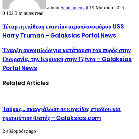
admin
Send an email
19 Μαρτίου 2025
0
102
3 minutes read
Τέταρτη επίθεση εναντίον αεροπλανοφόρου USS
Harry Truman – Galaksias Portal News
Έναρξη συνομιλιών για κατάπαυση του πυρός στην
Ουκρανία, την Κυριακή στην Τζέντα – Galaksias
Portal News
Related Articles
Ταύρος… σκαρφάλωσε σε κερκίδες σταδίου και
τραυμάτισε θεατές – Galaksias.com
2 εβδομάδες ago