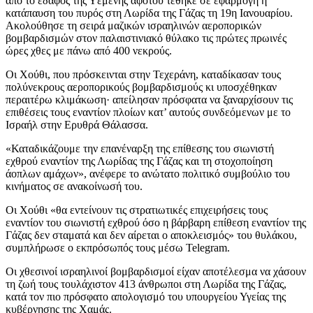
από το έδαφος της Υεμένης αφότου τέθηκε σε εφαρμογή η
κατάπαυση του πυρός στη Λωρίδα της Γάζας τη 19η Ιανουαρίου.
Ακολούθησε τη σειρά μαζικών ισραηλινών αεροπορικών
βομβαρδισμών στον παλαιστινιακό θύλακο τις πρώτες πρωινές
ώρες χθες με πάνω από 400 νεκρούς.
Οι Χούθι, που πρόσκεινται στην Τεχεράνη, καταδίκασαν τους
πολύνεκρους αεροπορικούς βομβαρδισμούς κι υποσχέθηκαν
περαιτέρω κλιμάκωση· απείλησαν πρόσφατα να ξαναρχίσουν τις
επιθέσεις τους εναντίον πλοίων κατ’ αυτούς συνδεόμενων με το
Ισραήλ στην Ερυθρά Θάλασσα.
«Καταδικάζουμε την επανέναρξη της επίθεσης του σιωνιστή
εχθρού εναντίον της Λωρίδας της Γάζας και τη στοχοποίηση
άοπλων αμάχων», ανέφερε το ανώτατο πολιτικό συμβούλιο του
κινήματος σε ανακοίνωσή του.
Οι Χούθι «θα εντείνουν τις στρατιωτικές επιχειρήσεις τους
εναντίον του σιωνιστή εχθρού όσο η βάρβαρη επίθεση εναντίον της
Γάζας δεν σταματά και δεν αίρεται ο αποκλεισμός» του θυλάκου,
συμπλήρωσε ο εκπρόσωπός τους μέσω Telegram.
Οι χθεσινοί ισραηλινοί βομβαρδισμοί είχαν αποτέλεσμα να χάσουν
τη ζωή τους τουλάχιστον 413 άνθρωποι στη Λωρίδα της Γάζας,
κατά τον πιο πρόσφατο απολογισμό του υπουργείου Υγείας της
κυβέρνησης της Χαμάς.