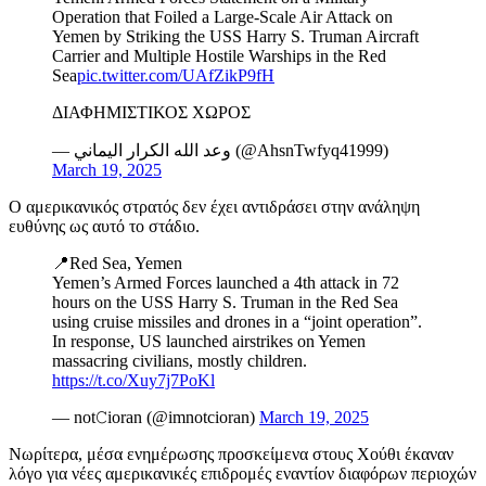
Operation that Foiled a Large-Scale Air Attack on
Yemen by Striking the USS Harry S. Truman Aircraft
Carrier and Multiple Hostile Warships in the Red
Sea
pic.twitter.com/UAfZikP9fH
ΔΙΑΦΗΜΙΣΤΙΚΟΣ ΧΩΡΟΣ
— وعد الله الكرار اليماني (@AhsnTwfyq41999)
March 19, 2025
Ο αμερικανικός στρατός δεν έχει αντιδράσει στην ανάληψη
ευθύνης ως αυτό το στάδιο.
📍Red Sea, Yemen
Yemen’s Armed Forces launched a 4th attack in 72
hours on the USS Harry S. Truman in the Red Sea
using cruise missiles and drones in a “joint operation”.
In response, US launched airstrikes on Yemen
massacring civilians, mostly children.
https://t.co/Xuy7j7PoKl
— not𝙲ioran (@imnotcioran)
March 19, 2025
Νωρίτερα, μέσα ενημέρωσης προσκείμενα στους Χούθι έκαναν
λόγο για νέες αμερικανικές επιδρομές εναντίον διαφόρων περιοχών