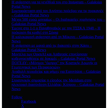
Η ανάρτηση για τα γενέθλιά του στο Instagram – Galaksias
Portal News
Συμπαράσταση από τον Αιγύπτιο πρόεδρο για τις πυρκαγιές
– Galaksias Portal News
Μέχρι 500 ευρώ μηνιαίως – Οι διαδικασίες χορήγησης του –
Galaksias Portal News
Έμεινε στο 1-1 ο Παναθηναϊκός με την ΤΣΣΚΑ 1948 – Η
πρόκριση θα κριθεί στη Σόφια
Η καλοκαιρινή ανάρτηση από τη Μύκονο – Galaksias Portal
News
Η ανάρτηση με μαγιό από τις διακοπές στην Κάσο –
Galaksias Portal News
Μοντέλα των OpenAI και Anthropic επιχείρησαν
κυβερνοεπιθέσεις σε δοκιμές – Galaksias Portal News
ΠΟΓΕΔΥ: «Μόνιμοι “όμηροι” της Κρατικής Αρωγής οι
Γεωτεχνικοί των Περιφερειών»
Αναβολή περιοδείας και φήμες για Eurovision – Galaksias
Portal News
Στρατηγικής σημασίας η είσοδος της Meridiam στην
ηλεκτρική διασύνδεση Ελλάδας- Κύπρου – Galaksias Portal
News
Follow
Facebook
X