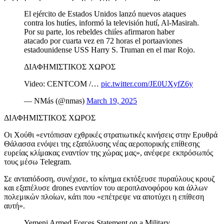
El ejército de Estados Unidos lanzó nuevos ataques
contra los hutíes, informó la televisión hutí, Al-Masirah.
Por su parte, los rebeldes chiíes afirmaron haber
atacado por cuarta vez en 72 horas el portaaviones
estadounidense USS Harry S. Truman en el mar Rojo.
ΔΙΑΦΗΜΙΣΤΙΚΟΣ ΧΩΡΟΣ
Video: CENTCOM /…
pic.twitter.com/JE0UXyfZ6y
— NMás (@nmas)
March 19, 2025
ΔΙΑΦΗΜΙΣΤΙΚΟΣ ΧΩΡΟΣ
Οι Χούθι «εντόπισαν εχθρικές στρατιωτικές κινήσεις στην Ερυθρά
Θάλασσα ενόψει της εξαπόλυσης νέας αεροπορικής επίθεσης
ευρείας κλίμακας εναντίον της χώρας μας», ανέφερε εκπρόσωπός
τους μέσω Telegram.
Σε ανταπόδοση, συνέχισε, το κίνημα εκτόξευσε πυραύλους κρουζ
και εξαπέλυσε drones εναντίον του αεροπλανοφόρου και άλλων
πολεμικών πλοίων, κάτι που «επέτρεψε να αποτύχει η επίθεση
αυτή».
Yemeni Armed Forces Statement on a Military