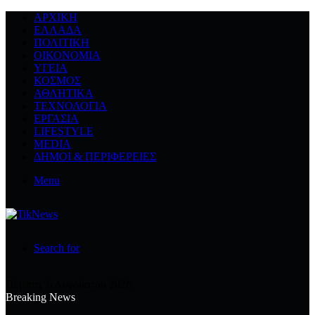
ΑΡΧΙΚΉ
ΕΛΛΆΔΑ
ΠΟΛΙΤΙΚΉ
ΟΙΚΟΝΟΜΊΑ
ΥΓΕΊΑ
ΚΌΣΜΟΣ
ΑΘΛΗΤΙΚΆ
ΤΕΧΝΟΛΟΓΙΆ
ΕΡΓΑΣΊΑ
LIFESTYLE
MEDIA
ΔΉΜΟΙ & ΠΕΡΙΦΈΡΕΙΕΣ
Menu
Search for
Πέμπτη, 6 Αυγούστου 2026
Breaking News