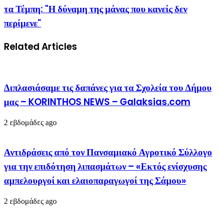
τα Τέμπη: "Η δύναμη της μάνας που κανείς δεν
περίμενε"
Related Articles
Διπλασιάσαμε τις δαπάνες για τα Σχολεία του Δήμου
μας – KORINTHOS NEWS – Galaksias.com
2 εβδομάδες ago
Αντιδράσεις από τον Πανσαμιακό Αγροτικό Σύλλογο
για την επιδότηση λιπασμάτων – «Εκτός ενίσχυσης
αμπελουργοί και ελαιοπαραγωγοί της Σάμου»
2 εβδομάδες ago