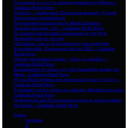
Τα ερωτικά τετ α τετ σε απόμερη παραλία στη Μύκονο –
Galaksias Portal News
Συντάξεις – αναδρομικά: Ποια ταμεία αφορούν -Τι ποσά
δίνουν στους συνταξιούχους
Εντυπωσιακή πρεμιέρα για τη Μαρία Σάκκαρη –
Προκρίνεται στους «32» – Galaksias Portal News
Το τρυφερό οικογενειακό στιγμιότυπο με την Άννα
Θεοδωρίδη και τον γιο τους
«Κλείδωσε» για τις 26 Αυγούστου η νέα συνάντηση
Χριστοδουλίδη -Έρχιουρμαν υπό τον ΟΗΕ – Galaksias
Portal News
Οδηγός για ασφαλείς αγορές – Ποιες οι «παγίδες» –
Galaksias Portal News
Κυκλοφόρησε το τρέιλερ της νέας δραματικής σειράς του
Mega – Galaksias Portal News
FY και Ρία Ελληνίδου στο ανατρεπτικό ντουέτο «Άιντε» –
Galaksias Portal News
Υπογραφές για την είσοδο της γαλλικής Meridiam στο έργο –
Galaksias Portal News
Περισσότερα από 95 εκατομμύρια ευρώ σε κέρδη μοίρασε
τον Ιούλιο – Galaksias Portal News
Follow
Facebook
X