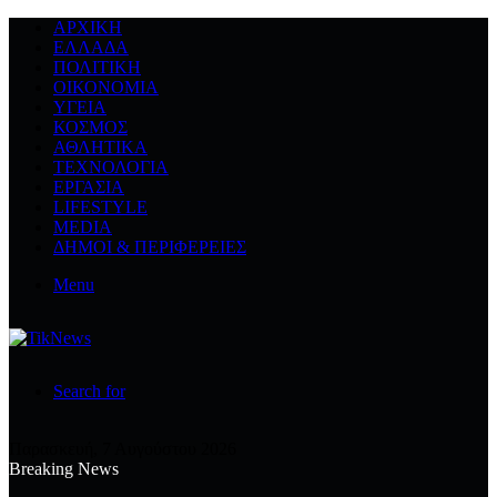
ΑΡΧΙΚΉ
ΕΛΛΆΔΑ
ΠΟΛΙΤΙΚΉ
ΟΙΚΟΝΟΜΊΑ
ΥΓΕΊΑ
ΚΌΣΜΟΣ
ΑΘΛΗΤΙΚΆ
ΤΕΧΝΟΛΟΓΙΆ
ΕΡΓΑΣΊΑ
LIFESTYLE
MEDIA
ΔΉΜΟΙ & ΠΕΡΙΦΈΡΕΙΕΣ
Menu
Search for
Παρασκευή, 7 Αυγούστου 2026
Breaking News