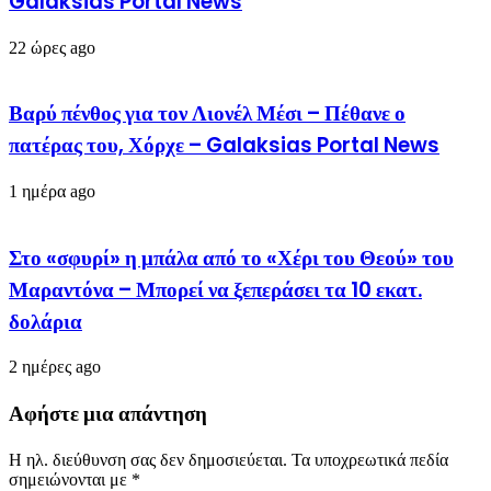
Galaksias Portal News
22 ώρες ago
Βαρύ πένθος για τον Λιονέλ Μέσι – Πέθανε ο
πατέρας του, Χόρχε – Galaksias Portal News
1 ημέρα ago
Στο «σφυρί» η μπάλα από το «Χέρι του Θεού» του
Μαραντόνα – Μπορεί να ξεπεράσει τα 10 εκατ.
δολάρια
2 ημέρες ago
Αφήστε μια απάντηση
Η ηλ. διεύθυνση σας δεν δημοσιεύεται.
Τα υποχρεωτικά πεδία
σημειώνονται με
*