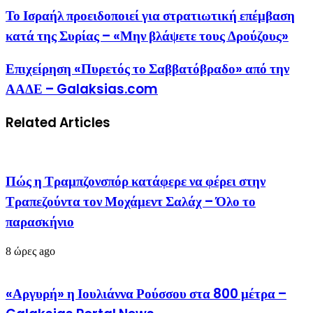
Το Ισραήλ προειδοποιεί για στρατιωτική επέμβαση
κατά της Συρίας – «Μην βλάψετε τους Δρούζους»
Επιχείρηση «Πυρετός το Σαββατόβραδο» από την
ΑΑΔΕ – Galaksias.com
Related Articles
Πώς η Τραμπζονσπόρ κατάφερε να φέρει στην
Τραπεζούντα τον Μοχάμεντ Σαλάχ – Όλο το
παρασκήνιο
8 ώρες ago
«Αργυρή» η Ιουλιάννα Ρούσσου στα 800 μέτρα –