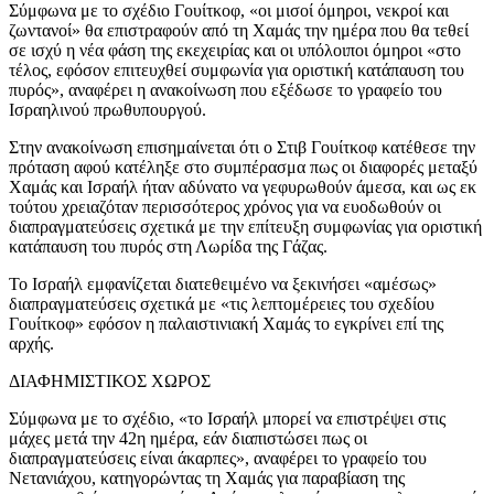
Σύμφωνα με το σχέδιο Γουίτκοφ, «οι μισοί όμηροι, νεκροί και
ζωντανοί» θα επιστραφούν από τη Χαμάς την ημέρα που θα τεθεί
σε ισχύ η νέα φάση της εκεχειρίας και οι υπόλοιποι όμηροι «στο
τέλος, εφόσον επιτευχθεί συμφωνία για οριστική κατάπαυση του
πυρός», αναφέρει η ανακοίνωση που εξέδωσε το γραφείο του
Ισραηλινού πρωθυπουργού.
Στην ανακοίνωση επισημαίνεται ότι ο Στιβ Γουίτκοφ κατέθεσε την
πρόταση αφού κατέληξε στο συμπέρασμα πως οι διαφορές μεταξύ
Χαμάς και Ισραήλ ήταν αδύνατο να γεφυρωθούν άμεσα, και ως εκ
τούτου χρειαζόταν περισσότερος χρόνος για να ευοδωθούν οι
διαπραγματεύσεις σχετικά με την επίτευξη συμφωνίας για οριστική
κατάπαυση του πυρός στη Λωρίδα της Γάζας.
Το Ισραήλ εμφανίζεται διατεθειμένο να ξεκινήσει «αμέσως»
διαπραγματεύσεις σχετικά με «τις λεπτομέρειες του σχεδίου
Γουίτκοφ» εφόσον η παλαιστινιακή Χαμάς το εγκρίνει επί της
αρχής.
ΔΙΑΦΗΜΙΣΤΙΚΟΣ ΧΩΡΟΣ
Σύμφωνα με το σχέδιο, «το Ισραήλ μπορεί να επιστρέψει στις
μάχες μετά την 42η ημέρα, εάν διαπιστώσει πως οι
διαπραγματεύσεις είναι άκαρπες», αναφέρει το γραφείο του
Νετανιάχου, κατηγορώντας τη Χαμάς για παραβίαση της