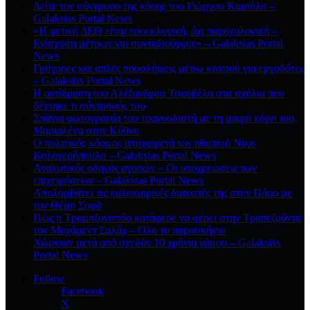
Δείτε τον σύντροφο της κόρης του Γιώργου Κιμούλη –
Galaksias Portal News
«Η φετινή ΔΕΘ είναι προεκλογική, όχι παροχολογική –
Ενίσχυση μέτρων για συνταξιούχους» – Galaksias Portal
News
Γρήγορες και απλές προσλήψεις μέσω κινητού για εργοδότες
– Galaksias Portal News
Η αντίδραση του Αλέξανδρου Τσουβέλα στα σχόλια που
δέχτηκε η σύντροφός του
Σπάνια φωτογραφία του τραγουδιστή με τη μικρή κόρη του,
Μαριαλένα στην Κύθνο
Ο πολιτικός κόσμος αποχαιρετά τον ηθοποιό Νίκο
Καλογερόπουλο – Galaksias Portal News
Αναλυτικός οδηγός αγορών – Οι υποχρεώσεις των
επιχειρήσεων – Galaksias Portal News
Απολαμβάνει τις καλοκαιρινές διακοπές της στην Πάρο με
τον Θέμη Σοφό
Πώς η Τραμπζονσπόρ κατάφερε να φέρει στην Τραπεζούντα
τον Μοχάμεντ Σαλάχ – Όλο το παρασκήνιο
Χώρισαν μετά από σχεδόν 10 χρόνια γάμου – Galaksias
Portal News
Follow
Facebook
X