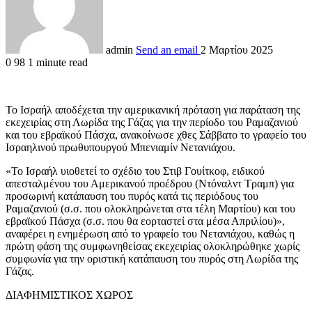
admin
Send an email
2 Μαρτίου 2025
0
98
1 minute read
Το Ισραήλ αποδέχεται την αμερικανική πρόταση για παράταση της
εκεχειρίας στη Λωρίδα της Γάζας για την περίοδο του Ραμαζανιού
και του εβραϊκού Πάσχα, ανακοίνωσε χθες Σάββατο το γραφείο του
Ισραηλινού πρωθυπουργού Μπενιαμίν Νετανιάχου.
«Το Ισραήλ υιοθετεί το σχέδιο του Στιβ Γουίτκοφ, ειδικού
απεσταλμένου του Αμερικανού προέδρου (Ντόναλντ Τραμπ) για
προσωρινή κατάπαυση του πυρός κατά τις περιόδους του
Ραμαζανιού (σ.σ. που ολοκληρώνεται στα τέλη Μαρτίου) και του
εβραϊκού Πάσχα (σ.σ. που θα εορταστεί στα μέσα Απριλίου)»,
αναφέρει η ενημέρωση από το γραφείο του Νετανιάχου, καθώς η
πρώτη φάση της συμφωνηθείσας εκεχειρίας ολοκληρώθηκε χωρίς
συμφωνία για την οριστική κατάπαυση του πυρός στη Λωρίδα της
Γάζας.
ΔΙΑΦΗΜΙΣΤΙΚΟΣ ΧΩΡΟΣ