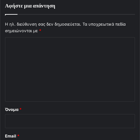
Αφήστε μια απάντηση
Η ηλ. διεύθυνση σας δεν δημοσιεύεται.
Τα υποχρεωτικά πεδία
σημειώνονται με
*
Σ
χ
ό
λ
ι
ο
*
Όνομα
*
Email
*