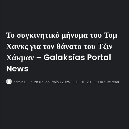
Το συγκινητικό μήνυμα του Τομ
Χανκς για τον θάνατο του Τζιν
Χάκμαν – Galaksias Portal
News
admin
S
28 Φεβρουαρίου 2025
0
120
1 minute read
e
n
d
a
n
e