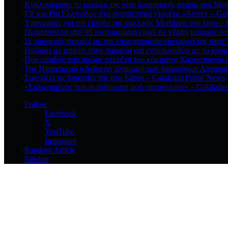
Κυκλοφόρησε το τρέιλερ της νέας δραματικής σειράς του Meg
FY και Ρία Ελληνίδου στο ανατρεπτικό ντουέτο «Άιντε» – Gal
Υπογραφές για την είσοδο της γαλλικής Meridiam στο έργο – 
Περισσότερα από 95 εκατομμύρια ευρώ σε κέρδη μοίρασε τον 
Σε τρυφερές στιγμές με τον επιχειρηματία σύντροφό της στην 
Ποζάρει με μπικίνι στην παραλία και εντυπωσιάζει με το κορμί
Πυρ ομαδόν από πρώην στελέχη του κόμματος Καρυστιανού στ
Την Παρασκευή η δεύτερη πληρωμή των δικαιούχων Λογαριασ
Συνεχίζει τις διακοπές της στο Κάπρι – Galaksias Portal News
«Ευλογημένος που οι άνθρωποι μού χαμογελούν» – Galaksias
Follow
Facebook
X
YouTube
Instagram
Random Article
Sidebar