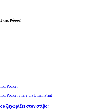
t της Ρόδου!
niki
Pocket
niki
Pocket
Share via Email
Print
υ ξεχωρίζει στον στίβο;