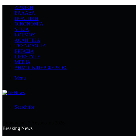
ΑΡΧΙΚΉ
ΕΛΛΆΔΑ
ΠΟΛΙΤΙΚΉ
ΟΙΚΟΝΟΜΊΑ
ΥΓΕΊΑ
ΚΌΣΜΟΣ
ΑΘΛΗΤΙΚΆ
ΤΕΧΝΟΛΟΓΙΆ
ΕΡΓΑΣΊΑ
LIFESTYLE
MEDIA
ΔΉΜΟΙ & ΠΕΡΙΦΈΡΕΙΕΣ
Menu
Search for
Παρασκευή, 7 Αυγούστου 2026
Breaking News