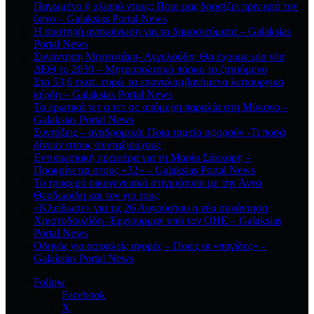
Παγωμένο ή χλιαρό ντους; Ποιο μας δροσίζει πριν από τον
ύπνο – Galaksias Portal News
Η αυστηρή ανακοίνωση για τα δημοσιεύματα – Galaksias
Portal News
Συνάντηση Μητσοτάκη- Αγγελούδη: Θα έχουμε μία νέα
ΔΕΘ το 2030 – Μητροπολιτικό πάρκο το ζητούμενο
Στα 53,6 εκατ. ευρώ τα επαναλαμβανόμενα λειτουργικά
κέρδη – Galaksias Portal News
Τα ερωτικά τετ α τετ σε απόμερη παραλία στη Μύκονο –
Galaksias Portal News
Συντάξεις – αναδρομικά: Ποια ταμεία αφορούν -Τι ποσά
δίνουν στους συνταξιούχους
Εντυπωσιακή πρεμιέρα για τη Μαρία Σάκκαρη –
Προκρίνεται στους «32» – Galaksias Portal News
Το τρυφερό οικογενειακό στιγμιότυπο με την Άννα
Θεοδωρίδη και τον γιο τους
«Κλείδωσε» για τις 26 Αυγούστου η νέα συνάντηση
Χριστοδουλίδη -Έρχιουρμαν υπό τον ΟΗΕ – Galaksias
Portal News
Οδηγός για ασφαλείς αγορές – Ποιες οι «παγίδες» –
Galaksias Portal News
Follow
Facebook
X