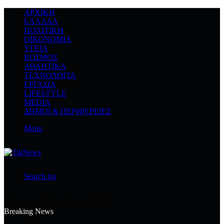
ΑΡΧΙΚΉ
ΕΛΛΆΔΑ
ΠΟΛΙΤΙΚΉ
ΟΙΚΟΝΟΜΊΑ
ΥΓΕΊΑ
ΚΌΣΜΟΣ
ΑΘΛΗΤΙΚΆ
ΤΕΧΝΟΛΟΓΙΆ
ΕΡΓΑΣΊΑ
LIFESTYLE
MEDIA
ΔΉΜΟΙ & ΠΕΡΙΦΈΡΕΙΕΣ
Menu
Search for
Παρασκευή, 7 Αυγούστου 2026
Breaking News