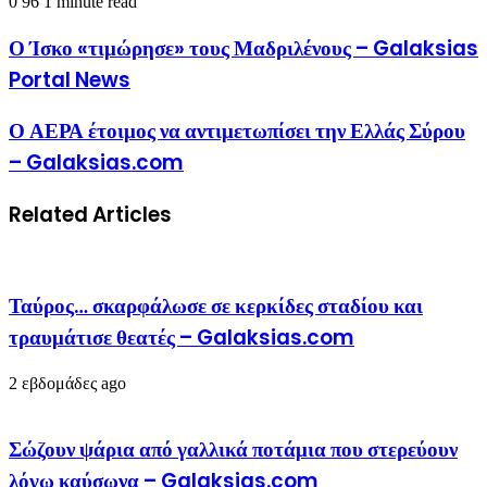
0
96
1 minute read
Ο Ίσκο «τιμώρησε» τους Μαδριλένους – Galaksias
Portal News
Ο ΑΕΡΑ έτοιμος να αντιμετωπίσει την Ελλάς Σύρου
– Galaksias.com
Related Articles
Ταύρος… σκαρφάλωσε σε κερκίδες σταδίου και
τραυμάτισε θεατές – Galaksias.com
2 εβδομάδες ago
Σώζουν ψάρια από γαλλικά ποτάμια που στερεύουν
λόγω καύσωνα – Galaksias.com