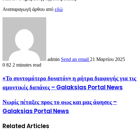
Αναπαραγωγή άρθου από
εδώ
admin
Send an email
21 Μαρτίου 2025
0
82
2 minutes read
«Το συντομότερο δυνατόν» η ρήτρα διαφυγής για τις
αμυντικές δαπάνες – Galaksias Portal News
Νωρίς πέταξες προς το φως και μας άφησες –
Galaksias Portal News
Related Articles