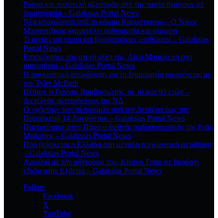
Ρούχα και πολυτελή αξεσουάρ από την ταινία βγαίνουν σε
δημοπρασία – Galaksias Portal News
Νέα αποχώρηση από το κόμμα Καρυστιανού – Ο Νίκος
Μπρουτζάκης καταγγέλει αυθαιρεσία και φίμωση
Τι ισχύει για νησιά και βραχυχρόνιες μισθώσεις – Galaksias
Portal News
Επισκέφτηκε την στενή φίλη της, Λίλα Μπακλέση στο
μαιευτήριο – Galaksias Portal News
Η συγκινητική αποκάλυψη για τη δηµιουργία οικογένειας με
τον Tyler McBeth
Πέθανε ο Γιάννης Βαρβιτσιώτης, σε ηλικία 93 ετών –
Διετέλεσε αντιπρόεδρος της ΝΔ
Ο «χάρτης» των πληρωμών από την Δευτέρα έως την
Παρασκευή 14 Αυγούστου – Galaksias Portal News
Παντρεύτηκε στην Πάρο ο διεθνής ποδοσφαιριστής της Ρεάλ
Μαδρίτης – Galaksias Portal News
Πού βρίσκεται η Ελλάδα στη μεγάλη τεχνολογική μετάβαση
– Galaksias Portal News
Αγκαλιά με την σύντροφό του, Kristen Toms σε βραδινή
έξοδο στην Ελβετία – Galaksias Portal News
Follow
Facebook
X
YouTube