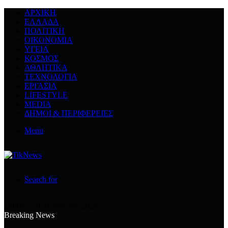
ΑΡΧΙΚΉ
ΕΛΛΆΔΑ
ΠΟΛΙΤΙΚΉ
ΟΙΚΟΝΟΜΊΑ
ΥΓΕΊΑ
ΚΌΣΜΟΣ
ΑΘΛΗΤΙΚΆ
ΤΕΧΝΟΛΟΓΙΆ
ΕΡΓΑΣΊΑ
LIFESTYLE
MEDIA
ΔΉΜΟΙ & ΠΕΡΙΦΈΡΕΙΕΣ
Menu
Search for
Σάββατο, 8 Αυγούστου 2026
Breaking News