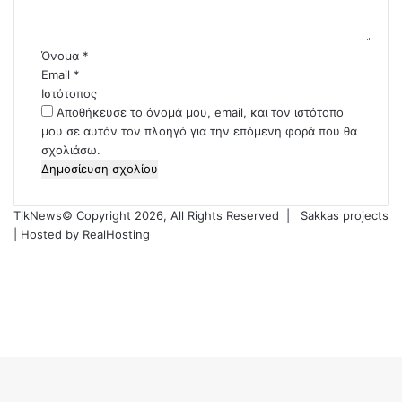
*
Όνομα
*
Email
*
Ιστότοπος
Αποθήκευσε το όνομά μου, email, και τον ιστότοπο
μου σε αυτόν τον πλοηγό για την επόμενη φορά που θα
σχολιάσω.
TikNews© Copyright 2026, All Rights Reserved |
Sakkas projects
| Hosted by
RealHosting
Facebook
X
YouTube
Instagram
Facebook
X
WhatsApp
Telegram
Viber
Back
to
top