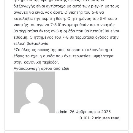
διεξαγωγής είναι αντίστοιχο με αυτό των play-in με τους
αγώνες να είναι νοκ άουτ. Ο νικητής του 5-6 θα
καταλάβει την πέμπτη θέση. Ο ηττημένος του 5-6 και ο
νικητής του αγώνα 7-8 θ’ αναμετρηθούν και ο νικητής
θα τερματίσει έκτος ενώ η ομάδα που θα ηττηθεί θα είναι
έβδομη. Ο ηττημένος του 7-8 θα τερματίσει όγδοος στην
τελική βαθμολογία.
*Σε όλες τις σειρές της post season το πλεονέκτημα
έδρας το έχει η ομάδα που έχει τερματίσει υψηλότερα
στην κανονική περίοδο”.
Αναπαραγωγή άρθου από
εδώ
S
e
n
d
a
n
admin
26 Φεβρουαρίου 2025
e
0
101
2 minutes read
m
a
i