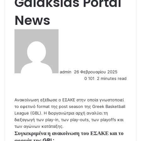
Galaksias Portal
News
S
e
n
d
a
n
admin
26 Φεβρουαρίου 2025
e
0
101
2 minutes read
m
a
i
l
Ανακοίνωση εξέδωσε ο ΕΣΑΚΕ στην οποία γνωστοποιεί
το εφετινό format της post season της Greek Basketball
League (GBL). Η διοργανώτρια αρχή αναλύει τη
διεξαγωγή των play-in, των play-outs, των playoffs και
των αγώνων κατάταξης.
Συγκεκριμένα η ανακοίνωση του ΕΣΑΚΕ και το
φορμάτ της GBL: