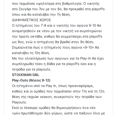
που τερμάτισε υψηλότερα στη βαθμολογία. Ο νικητής
στο ζευγάρι του 7ου με τον 8ο, θα προκριθεί στα playoffs
όπου και θα καταλάβει την 7η θέση.
ΔΙΑΦΗΜΙΣΤΙΚΟΣ ΧΩΡΟΣ
Ο ηττημένος του 7-8 και ο νικητής του αγώνα 9-10 θα
αναμετρηθούν εκ νέου με τον νικητή να συμπληρώνει
την πρώτη οκτάδα, καθώς θα συμμετάσχει στα playoffs
ως 8ος, ενώ ο ηττημένος θα βρεθεί στην 9η θέση.
Σημειώνεται πως ο ηττημένος τους αγώνα «9-10» θα
καταλάβει τη 10η θέση.
Με την ολοκλήρωση των αγώνων για τα Play-In θα έχει
συμπληρωθεί τόσο η 8άδα για τα playoffs όσο και η
τετράδα για τα playouts.
STOIXIMAN GBL
Play-Outs (θέσεις 9-12)
Οι ηττημένοι από τα Play In, όπως προαναφέραμε,
καθώς και οι ομάδες που τερμάτισαν στην 11η και τη 12η
θέση της regular season, συγκροτούν την τετράδα των
Playouts.
Εκεί οι τέσσερις ομάδες θα δημιουργήσουν ένα νέο
«μίνι-πρωτάθλημα» δύο γύρων, ώστε να παίξουν όλοι με