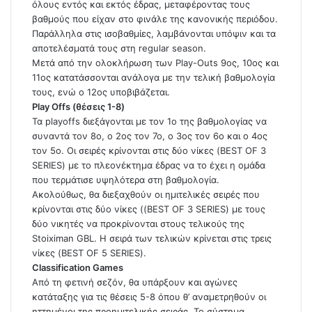
όλους εντός και εκτός έδρας, μεταφέροντας τους
βαθμούς που είχαν στο φινάλε της κανονικής περιόδου.
Παράλληλα στις ισοβαθμίες, λαμβάνονται υπόψιν και τα
αποτελέσματά τους στη regular season.
Μετά από την ολοκλήρωση των Play-Outs 9ος, 10ος και
11ος κατατάσσονται ανάλογα με την τελική βαθμολογία
τους, ενώ ο 12ος υποβιβάζεται.
Play Offs (θέσεις 1-8)
Τα playoffs διεξάγονται με τον 1ο της βαθμολογίας να
συναντά τον 8ο, ο 2ος τον 7ο, ο 3ος τον 6ο και ο 4ος
τον 5ο. Οι σειρές κρίνονται στις δύο νίκες (BEST OF 3
SERIES) με το πλεονέκτημα έδρας να το έχει η ομάδα
που τερμάτισε υψηλότερα στη βαθμολογία.
Ακολούθως, θα διεξαχθούν οι ημιτελικές σειρές που
κρίνονται στις δύο νίκες ((BEST OF 3 SERIES) με τους
δύο νικητές να προκρίνονται στους τελικούς της
Stoiximan GBL. Η σειρά των τελικών κρίνεται στις τρεις
νίκες (BEST OF 5 SERIES).
Classification Games
Από τη φετινή σεζόν, θα υπάρξουν και αγώνες
κατάταξης για τις θέσεις 5-8 όπου θ’ αναμετρηθούν οι
ηττημένοι της προημιτελικής σειράς. Το σύστημα