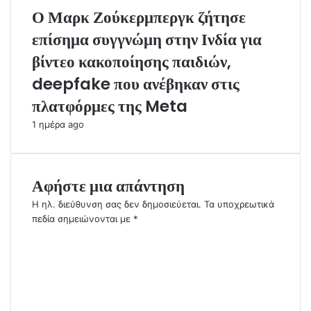
Ο Μαρκ Ζούκερμπεργκ ζήτησε
επίσημα συγγνώμη στην Ινδία για
βίντεο κακοποίησης παιδιών,
deepfake που ανέβηκαν στις
πλατφόρμες της Meta
1 ημέρα ago
Αφήστε μια απάντηση
Η ηλ. διεύθυνση σας δεν δημοσιεύεται.
Τα υποχρεωτικά
πεδία σημειώνονται με
*
Σ
χ
ό
λ
ι
ο