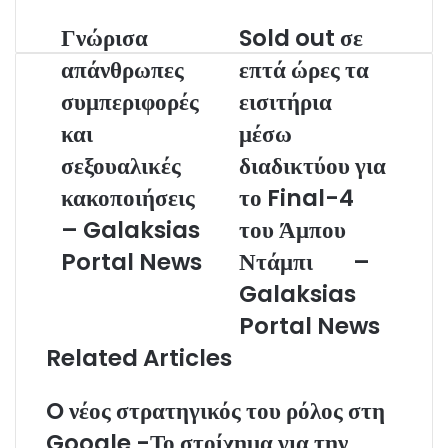
l
Γνώρισα
Sold out σε
απάνθρωπες
επτά ώρες τα
συμπεριφορές
εισιτήρια
και
μέσω
σεξουαλικές
διαδικτύου για
κακοποιήσεις
το Final-4
– Galaksias
του Άμπου
Portal News
Ντάμπι –
Galaksias
Portal News
Related Articles
O νέος στρατηγικός του ρόλος στη
Google -Το στοίχημα για την