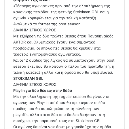
«Τέσσερις αγωνιστικές πριν από την ολοκλήρωση της
κανονικής περιόδου της φετινής Stoiximan GBL και η
αγωνία κορυφώνεται για την τελική κατάταξη.
Αναλυτικά το format της post season.
ΔΙΑΦΗΜΙΣΤΙΚΟΣ ΧΩΡΟΣ
Με εξαίρεση τις δύο πρώτες θέσεις όπου Παναθηναϊκός
ΑΚΤΟR και Ολυμπιακός έχουν ένα σημαντικό
προβάδισμα, οι υπόλοιπες θέσεις θα κριθούν στις
τέσσερις εναπομείνασες αγωνιστικές.
Και οι 12 ομάδες της λίγκας θα συμμετάσχουν στην post
season εκεί που θα κριθούν ο τίτλος του πρωταθλητή, η
τελική κατάταξη αλλά και η ομάδα που θα υποβιβαστεί.
STOIXIMAN GBL
ΔΙΑΦΗΜΙΣΤΙΚΟΣ ΧΩΡΟΣ
Play In για δύο θέσεις στην 8άδα
Με την ολοκλήρωση της regular season θα γίνουν οι
αγώνες των Play-In απ’ όπου θα προκύψουν οι δύο
ομάδες που θα συμπληρώσουν τη σύνθεση των
playoffs, αλλά και οι δύο που θα διεκδικήσουν, στη
συνέχεια, την παραμονή τους στη Stoiximan GBL.
Οι αγώνες θα είναι νοκ άουτ με γηπεδούχο την ομάδα