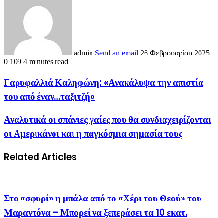
admin
Send an email
26 Φεβρουαρίου 2025
0
109
4 minutes read
Γαρυφαλλιά Καληφώνη: «Ανακάλυψα την απιστία
του από έναν…ταξιτζή»
Αναλυτικά οι σπάνιες γαίες που θα συνδιαχειρίζονται
οι Αμερικάνοι και η παγκόσμια σημασία τους
Related Articles
Στο «σφυρί» η μπάλα από το «Χέρι του Θεού» του
Μαραντόνα – Μπορεί να ξεπεράσει τα 10 εκατ.