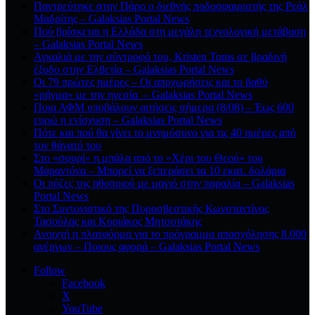
Παντρεύτηκε στην Πάρο ο διεθνής ποδοσφαιριστής της Ρεάλ
Μαδρίτης – Galaksias Portal News
Πού βρίσκεται η Ελλάδα στη μεγάλη τεχνολογική μετάβαση
– Galaksias Portal News
Αγκαλιά με την σύντροφό του, Kristen Toms σε βραδινή
έξοδο στην Ελβετία – Galaksias Portal News
Οι 79 πρώτες ημέρες – Οι αποχωρήσεις και το βαθύ
«ρήγμα» με την ηγεσία – Galaksias Portal News
Ποια ΑΦΜ υποβάλουν αιτήσεις σήμερα (8/08) – Έως 600
ευρώ η ενίσχυση – Galaksias Portal News
Πότε και πού θα γίνει το μνημόσυνο για τις 40 ημέρες από
τον θάνατό του
Στο «σφυρί» η μπάλα από το «Χέρι του Θεού» του
Μαραντόνα – Μπορεί να ξεπεράσει τα 10 εκατ. δολάρια
Οι πόζες της ηθοποιού με μαγιό στην παραλία – Galaksias
Portal News
Στο Συντονιστικό της Πυροσβεστικής Κωνσταντίνος
Τασούλας και Κυριάκος Μητσοτάκης
Ανοιχτή η πλατφόρμα για το πρόγραμμα απασχόλησης 8.000
ανέργων – Ποιους αφορά – Galaksias Portal News
Follow
Facebook
X
YouTube