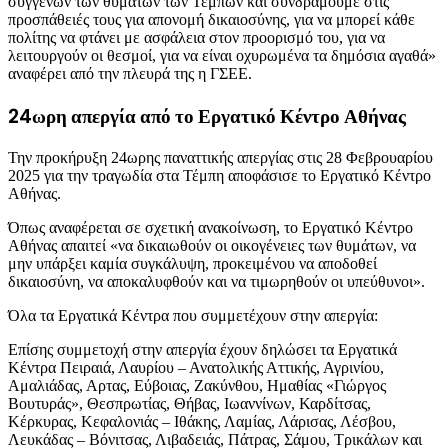
συγγενών των θυμάτων των Τεμπών και συνδράμουμε στις
προσπάθειές τους για απονομή δικαιοσύνης, για να μπορεί κάθε
πολίτης να φτάνει με ασφάλεια στον προορισμό του, για να
λειτουργούν οι θεσμοί, για να είναι οχυρωμένα τα δημόσια αγαθά»
αναφέρει από την πλευρά της η ΓΣΕΕ.
24ωρη απεργία από το Εργατικό Κέντρο Αθήνας
Την προκήρυξη 24ωρης παναττικής απεργίας στις 28 Φεβρουαρίου
2025 για την τραγωδία στα Τέμπη αποφάσισε το Εργατικό Κέντρο
Αθήνας.
Όπως αναφέρεται σε σχετική ανακοίνωση, το Εργατικό Κέντρο
Αθήνας απαιτεί «να δικαιωθούν οι οικογένειες των θυμάτων, να
μην υπάρξει καμία συγκάλυψη, προκειμένου να αποδοθεί
δικαιοσύνη, να αποκαλυφθούν και να τιμωρηθούν οι υπεύθυνοι».
Όλα τα Εργατικά Κέντρα που συμμετέχουν στην απεργία:
Επίσης συμμετοχή στην απεργία έχουν δηλώσει τα Εργατικά
Κέντρα Πειραιά, Λαυρίου – Ανατολικής Αττικής, Αγρινίου,
Αμαλιάδας, Αρτας, Εύβοιας, Ζακύνθου, Ημαθίας «Γιώργος
Βουτυράς», Θεσπρωτίας, Θήβας, Ιωαννίνων, Καρδίτσας,
Κέρκυρας, Κεφαλονιάς – Ιθάκης, Λαμίας, Λάρισας, Λέσβου,
Λευκάδας – Βόνιτσας, Λιβαδειάς, Πάτρας, Σάμου, Τρικάλων και