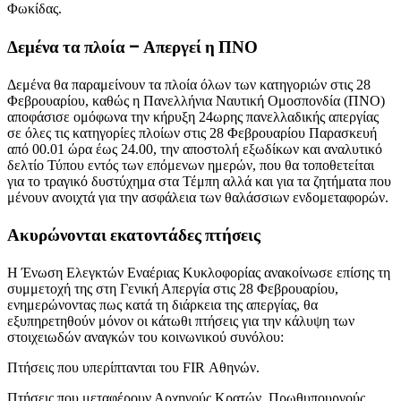
Φωκίδας.
Δεμένα τα πλοία – Απεργεί η ΠΝΟ
Δεμένα θα παραμείνουν τα πλοία όλων των κατηγοριών στις 28
Φεβρουαρίου, καθώς η Πανελλήνια Ναυτική Ομοσπονδία (ΠΝΟ)
αποφάσισε ομόφωνα την κήρυξη 24ωρης πανελλαδικής απεργίας
σε όλες τις κατηγορίες πλοίων στις 28 Φεβρουαρίου Παρασκευή
από 00.01 ώρα έως 24.00, την αποστολή εξωδίκων και αναλυτικό
δελτίο Τύπου εντός των επόμενων ημερών, που θα τοποθετείται
για το τραγικό δυστύχημα στα Τέμπη αλλά και για τα ζητήματα που
μένουν ανοιχτά για την ασφάλεια των θαλάσσιων ενδομεταφορών.
Ακυρώνονται εκατοντάδες πτήσεις
Η Ένωση Ελεγκτών Εναέριας Κυκλοφορίας ανακοίνωσε επίσης τη
συμμετοχή της στη Γενική Απεργία στις 28 Φεβρουαρίου,
ενημερώνοντας πως κατά τη διάρκεια της απεργίας, θα
εξυπηρετηθούν μόνον οι κάτωθι πτήσεις για την κάλυψη των
στοιχειωδών αναγκών του κοινωνικού συνόλου:
Πτήσεις που υπερίπτανται του FIR Αθηνών.
Πτήσεις που μεταφέρουν Αρχηγούς Κρατών, Πρωθυπουργούς.