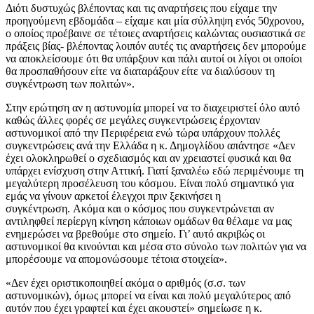
Διότι δυστυχώς βλέποντας και τις αναρτήσεις που είχαμε την
προηγούμενη εβδομάδα – είχαμε και μία σύλληψη ενός 50χρονου,
ο οποίος προέβαινε σε τέτοιες αναρτήσεις καλώντας ουσιαστικά σε
πράξεις βίας- βλέποντας λοιπόν αυτές τις αναρτήσεις δεν μπορούμε
να αποκλείσουμε ότι θα υπάρξουν και πάλι αυτοί οι λίγοι οι οποίοι
θα προσπαθήσουν είτε να διαταράξουν είτε να διαλύσουν τη
συγκέντρωση των πολιτών».
Στην ερώτηση αν η αστυνομία μπορεί να το διαχειριστεί όλο αυτό
καθώς άλλες φορές σε μεγάλες συγκεντρώσεις έρχονταν
αστυνομικοί από την Περιφέρεια ενώ τώρα υπάρχουν πολλές
συγκεντρώσεις ανά την Ελλάδα η κ. Δημογλίδου απάντησε «Δεν
έχει ολοκληρωθεί ο σχεδιασμός και αν χρειαστεί φυσικά και θα
υπάρχει ενίσχυση στην Αττική. Γιατί ξαναλέω εδώ περιμένουμε τη
μεγαλύτερη προσέλευση του κόσμου. Είναι πολύ σημαντικό για
εμάς να γίνουν αρκετοί έλεγχοι πριν ξεκινήσει η
συγκέντρωση. Ακόμα και ο κόσμος που συγκεντρώνεται αν
αντιληφθεί περίεργη κίνηση κάποιων ομάδων θα θέλαμε να μας
ενημερώσει να βρεθούμε στο σημείο. Γι’ αυτό ακριβώς οι
αστυνομικοί θα κινούνται και μέσα στο σύνολο των πολιτών για να
μπορέσουμε να απομονώσουμε τέτοια στοιχεία».
«Δεν έχει οριστικοποιηθεί ακόμα ο αριθμός (σ.σ. των
αστυνομικών), όμως μπορεί να είναι και πολύ μεγαλύτερος από
αυτόν που έχει γραφτεί και έχει ακουστεί» σημείωσε η κ.