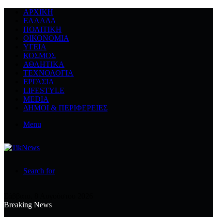
ΑΡΧΙΚΉ
ΕΛΛΆΔΑ
ΠΟΛΙΤΙΚΉ
ΟΙΚΟΝΟΜΊΑ
ΥΓΕΊΑ
ΚΌΣΜΟΣ
ΑΘΛΗΤΙΚΆ
ΤΕΧΝΟΛΟΓΙΆ
ΕΡΓΑΣΊΑ
LIFESTYLE
MEDIA
ΔΉΜΟΙ & ΠΕΡΙΦΈΡΕΙΕΣ
Menu
Search for
Σάββατο, 8 Αυγούστου 2026
Breaking News