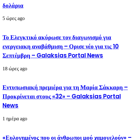
δολάρια
5 ώρες ago
Το Ελεγκτικό ακύρωσε τον διαγωνισμό για
ενεργειακη αναβάθμιση – Ορισε νέο για τις 10
Σεπτέμβρη – Galaksias Portal News
18 ώρες ago
Εντυπωσιακή πρεμιέρα για τη Μαρία Σάκκαρη –
Προκρίνεται στους «32» – Galaksias Portal
News
1 ημέρα ago
«Ευλογημένος που οι άνθρωποι μού χαμογελούν» –