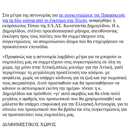
Στα μέτρα της αστυνομίας για
τις συγκεντρώσεις της Παρασκευής
για τα δύο χρόνια από το έγκλημα στα Τέμπη
, αναφέρθηκε η
εκπρόσωπος Τύπου της ΕΛ.ΑΣ. Κωνσταντία Δημογλίδου. Η κ.
Δημογλίδου, στέλνει προειδοποιητικό μήνυμα, απευθύνοντας
έκκληση προς τους πολίτες που θα συμμετάσχουν στις
συγκεντρώσεις να απομονώσουν άτομα που θα επιχειρήσουν να
προκαλέσουν επεισόδια.
«Προφανώς και η αστυνομία λαμβάνει μέτρα για να μπορούν οι
συμπολίτες μας να συμμετέχουν στις συγκεντρώσεις σε όλη τη
χώρα, όχι μόνο στην Αττική,απλώς μιλούμε για την Αττική, γιατί
περιμένουμε τη μεγαλύτερη προσέλευση του κόσμου. με
ασφάλεια, χωρίς να υπάρχει κίνδυνος για τη ζωή και την σωματική
τους ακεραιότητα. Αυτό προσπαθούν και θα προσπαθήσουν να
κάνουν οι αστυνομικοί εκείνη την ημέρα» τόνισε η κ.
Δημογλίδου και πρόσθεσε «γι’ αυτό ακριβώς και θα είναι πολύ
μεγάλος ο αριθμός του προσωπικού που θα χρησιμοποιηθεί και
μάλιστα θα υπάρχει επιφυλακή για την Ελληνική Αστυνομία, για το
σύνολο του προσωπικού που θα βρίσκεται στις συγκεντρώσεις για
να προστατεύσει τους συμπολίτες μας.
ΔΙΑΦΗΜΙΣΤΙΚΟΣ ΧΩΡΟΣ