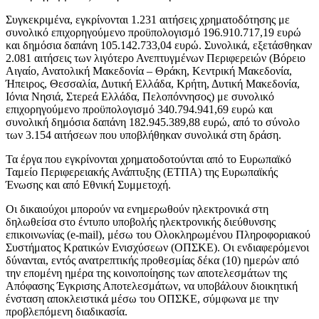
Συγκεκριμένα, εγκρίνονται 1.231 αιτήσεις χρηματοδότησης με
συνολικό επιχορηγούμενο προϋπολογισμό 196.910.717,19 ευρώ
και δημόσια δαπάνη 105.142.733,04 ευρώ. Συνολικά, εξετάσθηκαν
2.081 αιτήσεις των λιγότερο Ανεπτυγμένων Περιφερειών (Βόρειο
Αιγαίο, Ανατολική Μακεδονία – Θράκη, Κεντρική Μακεδονία,
Ήπειρος, Θεσσαλία, Δυτική Ελλάδα, Κρήτη, Δυτική Μακεδονία,
Ιόνια Νησιά, Στερεά Ελλάδα, Πελοπόννησος) με συνολικό
επιχορηγούμενο προϋπολογισμό 340.794.941,69 ευρώ και
συνολική δημόσια δαπάνη 182.945.389,88 ευρώ, από το σύνολο
των 3.154 αιτήσεων που υποβλήθηκαν συνολικά στη δράση.
Τα έργα που εγκρίνονται χρηματοδοτούνται από το Ευρωπαϊκό
Ταμείο Περιφερειακής Ανάπτυξης (ΕΤΠΑ) της Ευρωπαϊκής
Ένωσης και από Εθνική Συμμετοχή.
Οι δικαιούχοι μπορούν να ενημερωθούν ηλεκτρονικά στη
δηλωθείσα στο έντυπο υποβολής ηλεκτρονικής διεύθυνσης
επικοινωνίας (e-mail), μέσω του Ολοκληρωμένου Πληροφοριακού
Συστήματος Κρατικών Ενισχύσεων (ΟΠΣΚΕ). Οι ενδιαφερόμενοι
δύνανται, εντός ανατρεπτικής προθεσμίας δέκα (10) ημερών από
την επομένη ημέρα της κοινοποίησης των αποτελεσμάτων της
Απόφασης Έγκρισης Αποτελεσμάτων, να υποβάλουν διοικητική
ένσταση αποκλειστικά μέσω του ΟΠΣΚΕ, σύμφωνα με την
προβλεπόμενη διαδικασία.