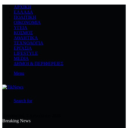
ΑΡΧΙΚΉ
ΕΛΛΆΔΑ
ΠΟΛΙΤΙΚΉ
ΟΙΚΟΝΟΜΊΑ
ΥΓΕΊΑ
ΚΌΣΜΟΣ
ΑΘΛΗΤΙΚΆ
ΤΕΧΝΟΛΟΓΙΆ
ΕΡΓΑΣΊΑ
LIFESTYLE
MEDIA
ΔΉΜΟΙ & ΠΕΡΙΦΈΡΕΙΕΣ
Menu
Search for
Παρασκευή, 7 Αυγούστου 2026
Breaking News