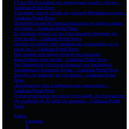
FY και Ρία Ελληνίδου στο ανατρεπτικό ντουέτο «Άιντε» –
Galaksias Portal News
Υπογραφές για την είσοδο της γαλλικής Meridiam στο έργο –
Galaksias Portal News
Περισσότερα από 95 εκατομμύρια ευρώ σε κέρδη μοίρασε
τον Ιούλιο – Galaksias Portal News
Σε τρυφερές στιγμές με τον επιχειρηματία σύντροφό της
στην Ίμπιζα – Galaksias Portal News
Ποζάρει με μπικίνι στην παραλία και εντυπωσιάζει με το
κορμί της! – Galaksias Portal News
Πυρ ομαδόν από πρώην στελέχη του κόμματος
Καρυστιανού στην ηγεσία – Galaksias Portal News
Την Παρασκευή η δεύτερη πληρωμή των δικαιούχων
Λογαριασμού Αγροτικής Εστίας – Galaksias Portal News
Συνεχίζει τις διακοπές της στο Κάπρι – Galaksias Portal
News
«Ευλογημένος που οι άνθρωποι μού χαμογελούν» –
Galaksias Portal News
O νέος στρατηγικός του ρόλος στη Google -Το στοίχημα για
την συμβολή της ΑΙ κατά του καρκίνου – Galaksias Portal
News
Follow
Facebook
X