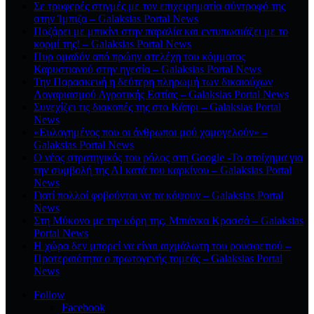
Σε τρυφερές στιγμές με τον επιχειρηματία σύντροφό της
στην Ίμπιζα – Galaksias Portal News
Ποζάρει με μπικίνι στην παραλία και εντυπωσιάζει με το
κορμί της! – Galaksias Portal News
Πυρ ομαδόν από πρώην στελέχη του κόμματος
Καρυστιανού στην ηγεσία – Galaksias Portal News
Την Παρασκευή η δεύτερη πληρωμή των δικαιούχων
Λογαριασμού Αγροτικής Εστίας – Galaksias Portal News
Συνεχίζει τις διακοπές της στο Κάπρι – Galaksias Portal
News
«Ευλογημένος που οι άνθρωποι μού χαμογελούν» –
Galaksias Portal News
O νέος στρατηγικός του ρόλος στη Google -Το στοίχημα για
την συμβολή της ΑΙ κατά του καρκίνου – Galaksias Portal
News
Γιατί πολλοί φοβούνται να τα κόψουν – Galaksias Portal
News
Στη Μύκονο με την κόρη της, Μπιάνκα Κρασσά – Galaksias
Portal News
Η χώρα δεν μπορεί να είναι αιχμάλωτη του ρουσφετιού –
Προτεραιότητα ο πρωτογενής τομεάς – Galaksias Portal
News
Follow
Facebook