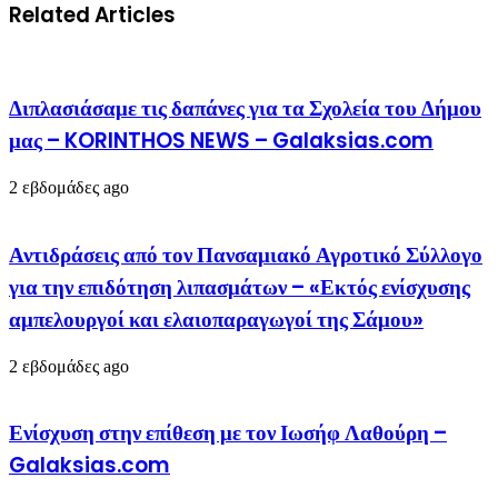
Related Articles
Διπλασιάσαμε τις δαπάνες για τα Σχολεία του Δήμου
μας – KORINTHOS NEWS – Galaksias.com
2 εβδομάδες ago
Αντιδράσεις από τον Πανσαμιακό Αγροτικό Σύλλογο
για την επιδότηση λιπασμάτων – «Εκτός ενίσχυσης
αμπελουργοί και ελαιοπαραγωγοί της Σάμου»
2 εβδομάδες ago
Ενίσχυση στην επίθεση με τον Ιωσήφ Λαθούρη –
Galaksias.com