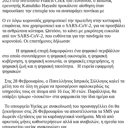
2023 στο Ινστιτούτο Francis Crick του Λονδίνου, ο Ιάπωνας
ερευνητής Katsuhiko Hayashi προκάλεσε αίσθηση όταν
παρουσίασε την επιτυχία του να αναπαράγει ποντίκια με
Ο εν λόγω κορονοϊός χρησιμοποιεί την πρωτεΐνη στην κυτταρική
επιφάνεια, που χρησιμοποιεί και ο SARS-CoV-2, για να προσβάλει
τα ανθρώπινα κύτταρα. Ωστόσο, το κάνει με μικρότερη ευκολία
από τον SARS-CoV-2, που ευθύνεται για την πανδημία του
κορονοϊού. Οι επιστήμονες δήλωσαν
Η ψηφιακή εποχή διαμορφώνει ένα ψηφιακό περιβάλλον
στο οποίο συνυπάρχουν η ψηφιακή οικονομία, η ψηφιακή
κυβέρνηση, η ψηφιακή κοινωνία, οι ψηφιακές επιχειρήσεις, η
ψηφιακή ζωή και η ψηφιακή ταυτότητα. Η ευρεία εφαρμογή
ψηφιακών
Στις 28 Φεβρουαρίου, ο Πανελλήνιος Ιατρικός Σύλλογος καλεί τα
μέλη του σε όλη τη χώρα να προσφέρουν αφιλοκερδώς τις
υπηρεσίες τους σε άτομα από 16 έως 30 ετών. Παράλληλα, θα
υπάρξει τρίωρο «λουκέτο» στα φαρμακεία την ίδια ημέρα και
Το υπουργείο Υγείας με ανακοίνωσή του προαναγγέλλει ότι θα
ξεκινήσουν στις 26 Φεβρουαρίου να αποστέλλονται τα SMS για
δωρεάν εξετάσεις για τα καρδιαγγειακά νοσήματα. Μετά από
αρκετούς μήνες καθυστερήσεων αλλά και αναβολών, η ηγεσία του
υπουργείου υγείας ανακοινώνει για