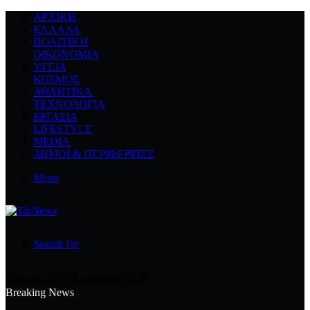
ΑΡΧΙΚΉ
ΕΛΛΆΔΑ
ΠΟΛΙΤΙΚΉ
ΟΙΚΟΝΟΜΊΑ
ΥΓΕΊΑ
ΚΌΣΜΟΣ
ΑΘΛΗΤΙΚΆ
ΤΕΧΝΟΛΟΓΙΆ
ΕΡΓΑΣΊΑ
LIFESTYLE
MEDIA
ΔΉΜΟΙ & ΠΕΡΙΦΈΡΕΙΕΣ
Menu
Search for
Παρασκευή, 7 Αυγούστου 2026
Breaking News