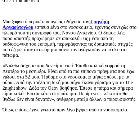
0
27
1 minute read
Μια ξαφνική περιπέτεια υγείας οδήγησε τον
Γρηγόρη
Αρναούτογλου
εσπευσμένα στο νοσοκομείο, έχοντας συνεχώς στο
πλευρό του τη σύντροφό του, Νάνσυ Αντωνίου. Ο δημοφιλής
παρουσιαστής προχώρησε σε αποκαλύψεις μέσα από τη
ραδιοφωνική του εκπομπή, περιγράφοντας τις δραματικές στιγμές
που έζησε όταν οι αφόρητοι πόνοι τον ανάγκασαν να πέσει στο
πάτωμα.
«Νιώθω άσχημα που δεν είμαι εκεί. Έπαθα κολικό νεφρού τη
Δευτέρα το μεσημέρι. Είναι από τα πιο επίπονα πράγματα που έχω
νιώσει στα 52 μου. Ήρθαμε στο νοσοκομείο μήπως πέσει με τα
ούρα.. Από την τρέλα τη δική μου πήγα έκανα γύρισμα για το The
2night show. Δόξα τον Θεόν βοήθησε. Έπεσε η πέτρα και σήμερα
είμαι καλά. Έπεσα κάτω στο πάτωμα. Περίμενα… λέω κάτι θα
βγάλω δεν είναι δυνατόν», ανέφερε μεταξύ άλλων ο παρουσιαστής.
Όπως επίσης έγινε γνωστό πριν λίγο βγήκε από το νοσοκομείο.