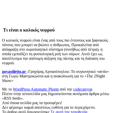
Τι είναι ο κολικός νεφρού
Ο κολικός νεφρού είναι ένας από τους πιο έντονους και ξαφνικούς
πόνους που μπορεί να βιώσει ο άνθρωπος. Προκαλείται από
απόφραξη στο ουροποιητικό σύστημα (συνήθως από πέτρα), η
οποία εμποδίζει τη φυσιολογική ροή των ούρων. Αυτό έχει ως
αποτέλεσμα την απότομη αύξηση της πίεσης και τη διάταση του
νεφρού.
govastiletto.gr
-Γρηγόρης Αρναούτογλου: Το συγκινητικό «αντίο»
στη Γωγώ Μαστροκώστα και η ανακοίνωση για το «The 2Night
Show»
Με το
WordPress Automatic Plugin
από την
codecanyon
Πλέον στην ιστοσελίδα μας δημοσιεύονται αυτόματα άρθρα μέσω
«RSS feeds».
Από όποια σελίδα μας τα προσφέρει!
Δεν φέρουμε καμιά απολύτως ευθύνη για το περιεχόμενο.
Το άρθρο αυτό δημοσιεύτηκε
Σε αυτή την τοποθεσία