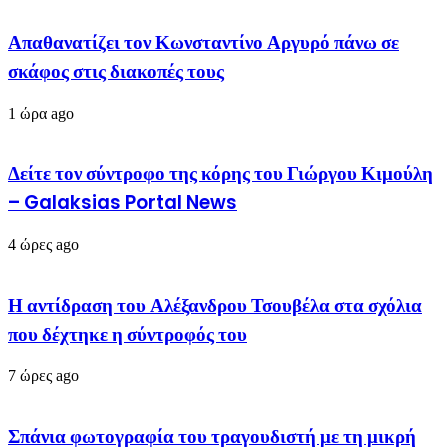
Απαθανατίζει τον Κωνσταντίνο Αργυρό πάνω σε
σκάφος στις διακοπές τους
1 ώρα ago
Δείτε τον σύντροφο της κόρης του Γιώργου Κιμούλη
– Galaksias Portal News
4 ώρες ago
Η αντίδραση του Αλέξανδρου Τσουβέλα στα σχόλια
που δέχτηκε η σύντροφός του
7 ώρες ago
Σπάνια φωτογραφία του τραγουδιστή με τη μικρή