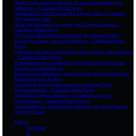
Φοράτε όλη μέρα σαγιονάρες; Τι μπορεί να συμβεί στα
πόδια σας – Galaksias Portal News
Απαθανατίζει τον Κωνσταντίνο Αργυρό πάνω σε σκάφος
στις διακοπές τους
Δείτε τον σύντροφο της κόρης του Γιώργου Κιμούλη –
Galaksias Portal News
«Η φετινή ΔΕΘ είναι προεκλογική, όχι παροχολογική –
Ενίσχυση μέτρων για συνταξιούχους» – Galaksias Portal
News
Γρήγορες και απλές προσλήψεις μέσω κινητού για εργοδότες
– Galaksias Portal News
Η αντίδραση του Αλέξανδρου Τσουβέλα στα σχόλια που
δέχτηκε η σύντροφός του
Σπάνια φωτογραφία του τραγουδιστή με τη μικρή κόρη του,
Μαριαλένα στην Κύθνο
Ο πολιτικός κόσμος αποχαιρετά τον ηθοποιό Νίκο
Καλογερόπουλο – Galaksias Portal News
Αναλυτικός οδηγός αγορών – Οι υποχρεώσεις των
επιχειρήσεων – Galaksias Portal News
Απολαμβάνει τις καλοκαιρινές διακοπές της στην Πάρο με
τον Θέμη Σοφό
Follow
Facebook
X