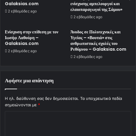
Galaksias.com
ενίσχυσης αμπελουργοί και
ελαιοπαραγωγοί της Σάμου»
2 εβδομάδες ago
2 εβδομάδες ago
Ενίσχυση στην επίθεση με τον
Άνοδος σε Πολυτεχνικές και
Ιωσήφ Λαθούρη –
Υγείας – «Βουτιά» στις
Galaksias.com
ανθρωπιστικές σχολές του
Ρεθύμνου – Galaksias.com
2 εβδομάδες ago
2 εβδομάδες ago
Αφήστε μια απάντηση
Η ηλ. διεύθυνση σας δεν δημοσιεύεται.
Τα υποχρεωτικά πεδία
σημειώνονται με
*
Σ
χ
ό