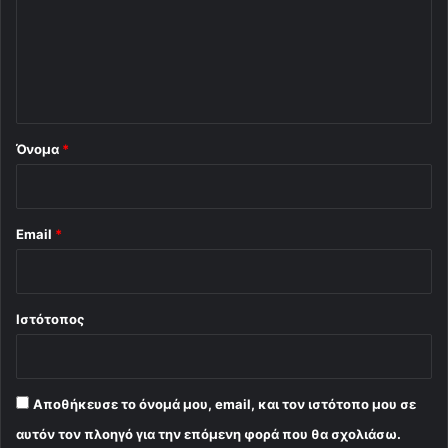
λ
ι
ο
*
Όνομα
*
Email
*
Ιστότοπος
Αποθήκευσε το όνομά μου, email, και τον ιστότοπο μου σε
αυτόν τον πλοηγό για την επόμενη φορά που θα σχολιάσω.