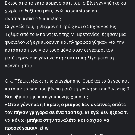
Εκτός από το εκτοπισμένο αυτί του, ο Βίνι γεννήθηκε και
χωρίς το δεξί του μάτι, ενώ παρουσίασε και
αναπνευστικές δυσκολίες.
Οι γονείς του, η 25χρονη Γκρέις και ο 26χρονος Ρις
Τζέιμς από το Μπρίντζεντ της Μ. Βρετανίας, έζησαν μια
φυσιολογική εγκυμοσύνη και πληροφορήθηκαν για την
κατάσταση του γιου τους μόνο όταν οι γιατροί τον
μετέφεραν επειγόντως στην εντατική λίγο μετά τη
γέννησή του.
Ο κ. Τζέιμς, ιδιοκτήτης επιχείρησης, θυμάται το άγχος και
κατόπιν το σοκ που βίωσε μετά τη γέννηση του Βίνι στις 9
Νοεμβρίου της προηγούμενης χρονιάς.
«Όταν γέννησε η Γκρέις, ο μικρός δεν ανέπνεε, οπότε
τον πήγαν γρήγορα σε ένα τραπέζι, κι εγώ δεν ήξερα τι
να κάνω· μπήκα στην τουαλέτα και άρχισα να
προσεύχομαι»,
είπε.