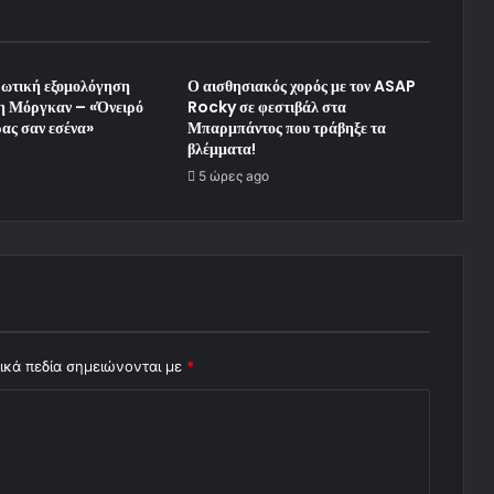
ρωτική εξομολόγηση
Ο αισθησιακός χορός με τον ASAP
η Μόργκαν – «Όνειρό
Rocky σε φεστιβάλ στα
ρας σαν εσένα»
Μπαρμπάντος που τράβηξε τα
βλέμματα!
5 ώρες ago
ικά πεδία σημειώνονται με
*