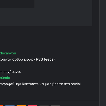
decanyon
υτόματα άρθρα μέσω «RSS feeds».
περιεχόμενο.
οθεσία
αγραφεί μην διστάσετε να μας βρείτε στα social
Reddit
VKontakte
Odnoklassniki
Pocket
Share via Email
Print