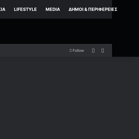
ΣΊΑ
LIFESTYLE
MEDIA
ΔΉΜΟΙ & ΠΕΡΙΦΈΡΕΙΕΣ
Random Article
Sidebar
Follow