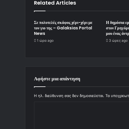
Related Articles
Σε πολυτελές σκάφος χέρι-χέρι με
Η δημόσια ε
τον γιο της – Galaksias Portal
στον Γρηγόρ
News
μου ένας άντ
1 ώρα ago
3 ώρες ago
Αφήστε μια απάντηση
Η ηλ. διεύθυνση σας δεν δημοσιεύεται.
Τα υποχρεωτ
Σ
χ
ό