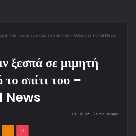
ητή του Τραμπ έξω από το σπίτι του – Galaksias Portal News
ν ξεσπά σε μιμητή
 το σπίτι του –
al News
0
122
1 minute read
ontakte
Odnoklassniki
Pocket