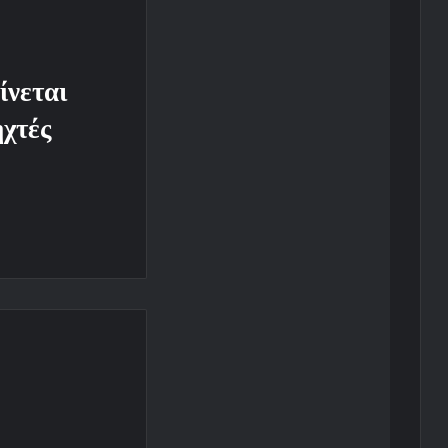
ίνεται
ηχτές