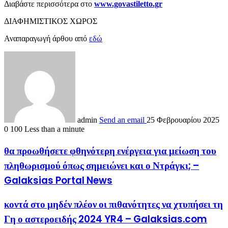
Διαβάστε περισσότερα στο
www.govastiletto.gr
ΔΙΑΦΗΜΙΣΤΙΚΟΣ ΧΩΡΟΣ
Αναπαραγωγή άρθου από
εδώ
admin
Send an email
25 Φεβρουαρίου 2025
0
100
Less than a minute
θα προωθήσετε φθηνότερη ενέργεια για μείωση του
πληθωρισμού όπως σημειώνει και ο Ντράγκι; –
Galaksias Portal News
κοντά στο μηδέν πλέον οι πιθανότητες να χτυπήσει τη
Γη ο αστεροειδής 2024 YR4 – Galaksias.com