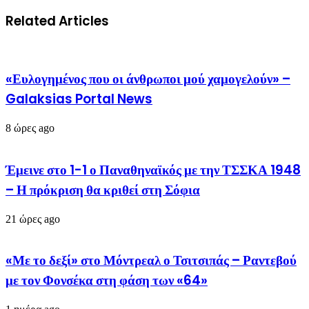
Related Articles
«Ευλογημένος που οι άνθρωποι μού χαμογελούν» –
Galaksias Portal News
8 ώρες ago
Έμεινε στο 1-1 ο Παναθηναϊκός με την ΤΣΣΚΑ 1948
– Η πρόκριση θα κριθεί στη Σόφια
21 ώρες ago
«Με το δεξί» στο Μόντρεαλ ο Τσιτσιπάς – Ραντεβού
με τον Φονσέκα στη φάση των «64»