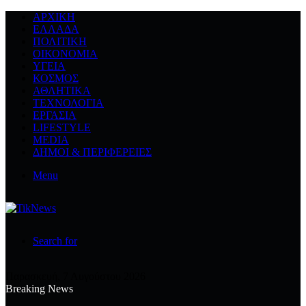
ΑΡΧΙΚΉ
ΕΛΛΆΔΑ
ΠΟΛΙΤΙΚΉ
ΟΙΚΟΝΟΜΊΑ
ΥΓΕΊΑ
ΚΌΣΜΟΣ
ΑΘΛΗΤΙΚΆ
ΤΕΧΝΟΛΟΓΙΆ
ΕΡΓΑΣΊΑ
LIFESTYLE
MEDIA
ΔΉΜΟΙ & ΠΕΡΙΦΈΡΕΙΕΣ
Menu
Search for
Παρασκευή, 7 Αυγούστου 2026
Breaking News