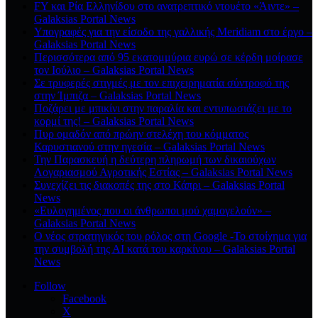
FY και Ρία Ελληνίδου στο ανατρεπτικό ντουέτο «Άιντε» –
Galaksias Portal News
Υπογραφές για την είσοδο της γαλλικής Meridiam στο έργο –
Galaksias Portal News
Περισσότερα από 95 εκατομμύρια ευρώ σε κέρδη μοίρασε
τον Ιούλιο – Galaksias Portal News
Σε τρυφερές στιγμές με τον επιχειρηματία σύντροφό της
στην Ίμπιζα – Galaksias Portal News
Ποζάρει με μπικίνι στην παραλία και εντυπωσιάζει με το
κορμί της! – Galaksias Portal News
Πυρ ομαδόν από πρώην στελέχη του κόμματος
Καρυστιανού στην ηγεσία – Galaksias Portal News
Την Παρασκευή η δεύτερη πληρωμή των δικαιούχων
Λογαριασμού Αγροτικής Εστίας – Galaksias Portal News
Συνεχίζει τις διακοπές της στο Κάπρι – Galaksias Portal
News
«Ευλογημένος που οι άνθρωποι μού χαμογελούν» –
Galaksias Portal News
O νέος στρατηγικός του ρόλος στη Google -Το στοίχημα για
την συμβολή της ΑΙ κατά του καρκίνου – Galaksias Portal
News
Follow
Facebook
X