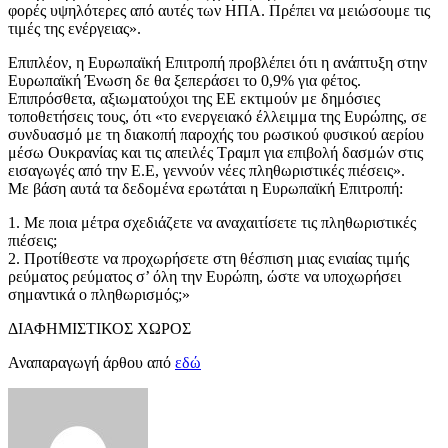
φορές υψηλότερες από αυτές των ΗΠΑ. Πρέπει να μειώσουμε τις
τιμές της ενέργειας».
Επιπλέον, η Ευρωπαϊκή Επιτροπή προβλέπει ότι η ανάπτυξη στην
Ευρωπαϊκή Ένωση δε θα ξεπεράσει το 0,9% για φέτος.
Επιπρόσθετα, αξιωματούχοι της ΕΕ εκτιμούν με δημόσιες
τοποθετήσεις τους, ότι «το ενεργειακό έλλειμμα της Ευρώπης, σε
συνδυασμό με τη διακοπή παροχής του ρωσικού φυσικού αερίου
μέσω Ουκρανίας και τις απειλές Τραμπ για επιβολή δασμών στις
εισαγωγές από την Ε.Ε, γεννούν νέες πληθωριστικές πιέσεις».
Με βάση αυτά τα δεδομένα ερωτάται η Ευρωπαϊκή Επιτροπή:
1. Με ποια μέτρα σχεδιάζετε να αναχαιτίσετε τις πληθωριστικές
πιέσεις;
2. Προτίθεστε να προχωρήσετε στη θέσπιση μιας ενιαίας τιμής
ρεύματος ρεύματος σ’ όλη την Ευρώπη, ώστε να υποχωρήσει
σημαντικά ο πληθωρισμός;»
ΔΙΑΦΗΜΙΣΤΙΚΟΣ ΧΩΡΟΣ
Αναπαραγωγή άρθου από
εδώ