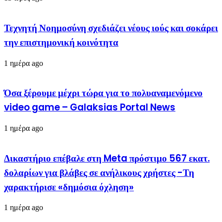
Τεχνητή Νοημοσύνη σχεδιάζει νέους ιούς και σοκάρει
την επιστημονική κοινότητα
1 ημέρα ago
Όσα ξέρουμε μέχρι τώρα για το πολυαναμενόμενο
video game – Galaksias Portal News
1 ημέρα ago
Δικαστήριο επέβαλε στη Meta πρόστιμο 567 εκατ.
δολαρίων για βλάβες σε ανήλικους χρήστες -Τη
χαρακτήρισε «δημόσια όχληση»
1 ημέρα ago