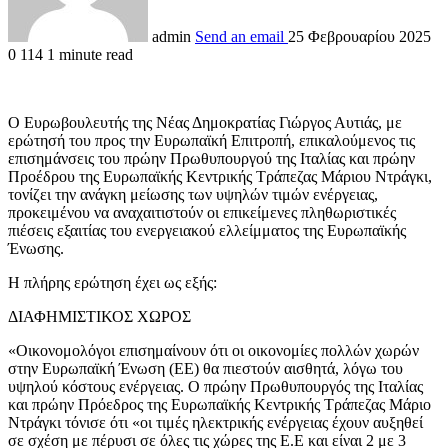
admin
Send an email
25 Φεβρουαρίου 2025
0
114
1 minute read
Ο Ευρωβουλευτής της Νέας Δημοκρατίας Γιώργος Αυτιάς, με
ερώτησή του προς την Ευρωπαϊκή Επιτροπή, επικαλούμενος τις
επισημάνσεις του πρώην Πρωθυπουργού της Ιταλίας και πρώην
Προέδρου της Ευρωπαϊκής Κεντρικής Τράπεζας Μάριου Ντράγκι,
τονίζει την ανάγκη μείωσης των υψηλών τιμών ενέργειας,
προκειμένου να αναχαιτιστούν οι επικείμενες πληθωριστικές
πιέσεις εξαιτίας του ενεργειακού ελλείμματος της Ευρωπαϊκής
Ένωσης.
Η πλήρης ερώτηση έχει ως εξής:
ΔΙΑΦΗΜΙΣΤΙΚΟΣ ΧΩΡΟΣ
«Οικονομολόγοι επισημαίνουν ότι οι οικονομίες πολλών χωρών
στην Ευρωπαϊκή Ένωση (ΕΕ) θα πιεστούν αισθητά, λόγω του
υψηλού κόστους ενέργειας. Ο πρώην Πρωθυπουργός της Ιταλίας
και πρώην Πρόεδρος της Ευρωπαϊκής Κεντρικής Τράπεζας Μάριο
Ντράγκι τόνισε ότι «οι τιμές ηλεκτρικής ενέργειας έχουν αυξηθεί
σε σχέση με πέρυσι σε όλες τις χώρες της Ε.Ε και είναι 2 με 3