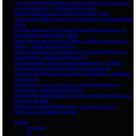
«Τα επιχειρήματα διαρκούν μέχρι τα επόμενα που αναιρούν
τα προηγούμενα» – Galaksias Portal News
Και νέοι κωδικοί στις μειώσεις στα ράφια – Ήδη
συμμετέχουν 686 επώνυμοι, 130 σχολικοί – Galaksias Portal
News
Η σειρά φαινόμενο του Σωτήρη Τσαφούλια έρχεται σε Α’
τηλεοπτική προβολή στον Alpha
Βαρύ πένθος για τον Λιονέλ Μέσι – Πέθανε ο πατέρας του,
Χόρχε – Galaksias Portal News
Ρούχα και πολυτελή αξεσουάρ από την ταινία βγαίνουν σε
δημοπρασία – Galaksias Portal News
Νέα αποχώρηση από το κόμμα Καρυστιανού – Ο Νίκος
Μπρουτζάκης καταγγέλει αυθαιρεσία και φίμωση
Τι ισχύει για νησιά και βραχυχρόνιες μισθώσεις – Galaksias
Portal News
Επισκέφτηκε την στενή φίλη της, Λίλα Μπακλέση στο
μαιευτήριο – Galaksias Portal News
Η συγκινητική αποκάλυψη για τη δηµιουργία οικογένειας με
τον Tyler McBeth
Πέθανε ο Γιάννης Βαρβιτσιώτης, σε ηλικία 93 ετών –
Διετέλεσε αντιπρόεδρος της ΝΔ
Follow
Facebook
X