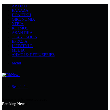
ΑΡΧΙΚΉ
ΕΛΛΆΔΑ
ΠΟΛΙΤΙΚΉ
ΟΙΚΟΝΟΜΊΑ
ΥΓΕΊΑ
ΚΌΣΜΟΣ
ΑΘΛΗΤΙΚΆ
ΤΕΧΝΟΛΟΓΙΆ
ΕΡΓΑΣΊΑ
LIFESTYLE
MEDIA
ΔΉΜΟΙ & ΠΕΡΙΦΈΡΕΙΕΣ
Menu
Search for
Κυριακή, 9 Αυγούστου 2026
Breaking News