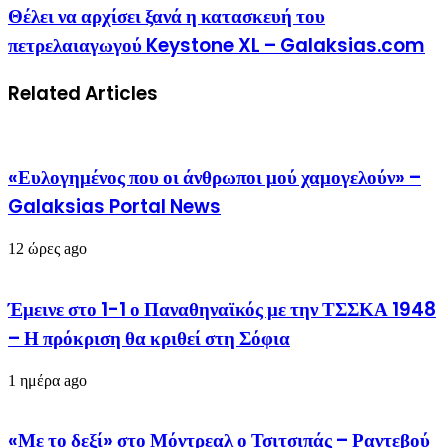
Θέλει να αρχίσει ξανά η κατασκευή του
πετρελαιαγωγού Keystone XL – Galaksias.com
Related Articles
«Ευλογημένος που οι άνθρωποι μού χαμογελούν» –
Galaksias Portal News
12 ώρες ago
Έμεινε στο 1-1 ο Παναθηναϊκός με την ΤΣΣΚΑ 1948
– Η πρόκριση θα κριθεί στη Σόφια
1 ημέρα ago
«Με το δεξί» στο Μόντρεαλ ο Τσιτσιπάς – Ραντεβού