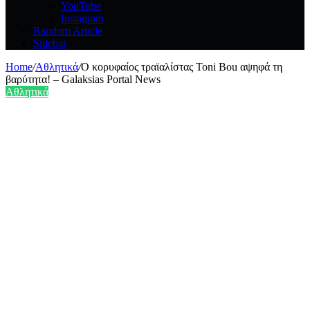
YouTube
Instagram
Random Article
Sidebar
Home
/
Αθλητικά
/
Ο κορυφαίος τραϊαλίστας Toni Bou αψηφά τη
βαρύτητα! – Galaksias Portal News
Αθλητικά