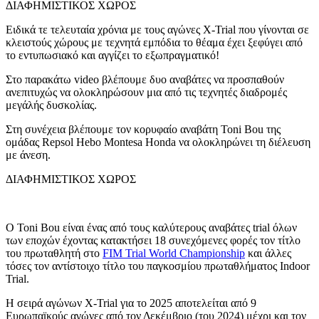
ΔΙΑΦΗΜΙΣΤΙΚΟΣ ΧΩΡΟΣ
Ειδικά τε τελευταία χρόνια με τους αγώνες X-Trial που γίνονται σε
κλειστούς χώρους με τεχνητά εμπόδια το θέαμα έχει ξεφύγει από
το εντυπωσιακό και αγγίζει το εξωπραγματικό!
Στο παρακάτω video βλέπουμε δυο αναβάτες να προσπαθούν
ανεπιτυχώς να ολοκληρώσουν μια από τις τεχνητές διαδρομές
μεγάλής δυσκολίας.
Στη συνέχεια βλέπουμε τον κορυφαίο αναβάτη
Toni Bou
της
ομάδας Repsol Hebo Montesa Honda να ολοκληρώνει τη διέλευση
με άνεση.
ΔΙΑΦΗΜΙΣΤΙΚΟΣ ΧΩΡΟΣ
Ο
Toni Bou είναι ένας από τους καλύτερους αναβάτες trial όλων
των εποχών έχοντας κατακτήσει 18 συνεχόμενες φορές τον τίτλο
του πρωταθλητή στο
FIM Trial World Championship
και άλλες
τόσες τον αντίστοιχο τίτλο του παγκοσμίου πρωταθλήματος Indoor
Trial.
Η σειρά αγώνων X-Trial για το 2025 αποτελείται από 9
Ευρωπαϊκούς αγώνες από τον Δεκέμβριο (του 2024) μέχρι και τον