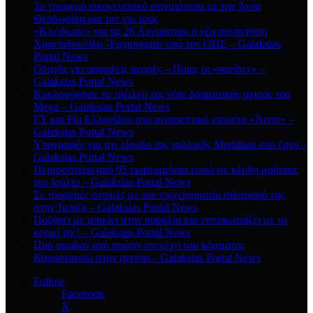
Το τρυφερό οικογενειακό στιγμιότυπο με την Άννα
Θεοδωρίδη και τον γιο τους
«Κλείδωσε» για τις 26 Αυγούστου η νέα συνάντηση
Χριστοδουλίδη -Έρχιουρμαν υπό τον ΟΗΕ – Galaksias
Portal News
Οδηγός για ασφαλείς αγορές – Ποιες οι «παγίδες» –
Galaksias Portal News
Κυκλοφόρησε το τρέιλερ της νέας δραματικής σειράς του
Mega – Galaksias Portal News
FY και Ρία Ελληνίδου στο ανατρεπτικό ντουέτο «Άιντε» –
Galaksias Portal News
Υπογραφές για την είσοδο της γαλλικής Meridiam στο έργο –
Galaksias Portal News
Περισσότερα από 95 εκατομμύρια ευρώ σε κέρδη μοίρασε
τον Ιούλιο – Galaksias Portal News
Σε τρυφερές στιγμές με τον επιχειρηματία σύντροφό της
στην Ίμπιζα – Galaksias Portal News
Ποζάρει με μπικίνι στην παραλία και εντυπωσιάζει με το
κορμί της! – Galaksias Portal News
Πυρ ομαδόν από πρώην στελέχη του κόμματος
Καρυστιανού στην ηγεσία – Galaksias Portal News
Follow
Facebook
X