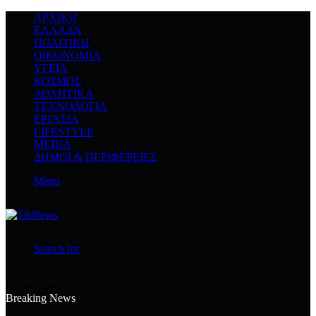
ΑΡΧΙΚΉ
ΕΛΛΆΔΑ
ΠΟΛΙΤΙΚΉ
ΟΙΚΟΝΟΜΊΑ
ΥΓΕΊΑ
ΚΌΣΜΟΣ
ΑΘΛΗΤΙΚΆ
ΤΕΧΝΟΛΟΓΙΆ
ΕΡΓΑΣΊΑ
LIFESTYLE
MEDIA
ΔΉΜΟΙ & ΠΕΡΙΦΈΡΕΙΕΣ
Menu
Search for
Παρασκευή, 7 Αυγούστου 2026
Breaking News