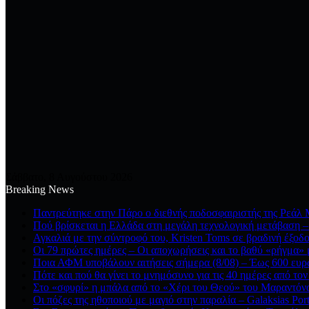
Σάββατο, 8 Αυγούστου 2026
Breaking News
Παντρεύτηκε στην Πάρο ο διεθνής ποδοσφαιριστής της Ρεάλ Μ
Πού βρίσκεται η Ελλάδα στη μεγάλη τεχνολογική μετάβαση – 
Αγκαλιά με την σύντροφό του, Kristen Toms σε βραδινή έξοδο
Οι 79 πρώτες ημέρες – Οι αποχωρήσεις και το βαθύ «ρήγμα» μ
Ποια ΑΦΜ υποβάλουν αιτήσεις σήμερα (8/08) – Έως 600 ευρώ
Πότε και πού θα γίνει το μνημόσυνο για τις 40 ημέρες από τον
Στο «σφυρί» η μπάλα από το «Χέρι του Θεού» του Μαραντόνα
Οι πόζες της ηθοποιού με μαγιό στην παραλία – Galaksias Por