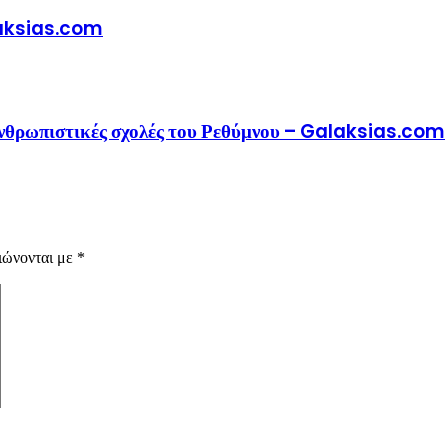
alaksias.com
 ανθρωπιστικές σχολές του Ρεθύμνου – Galaksias.com
ιώνονται με
*