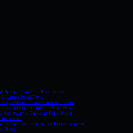
αδρίτης – Galaksias Portal News
Galaksias Portal News
 στην Ελβετία – Galaksias Portal News
ε την ηγεσία – Galaksias Portal News
 η ενίσχυση – Galaksias Portal News
 θάνατό του
 – Μπορεί να ξεπεράσει τα 10 εκατ. δολάρια
tal News