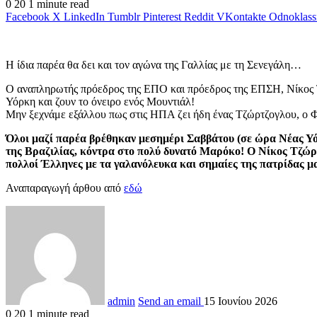
0
20
1 minute read
Facebook
X
LinkedIn
Tumblr
Pinterest
Reddit
VKontakte
Odnoklass
Η ίδια παρέα θα δει και τον αγώνα της Γαλλίας με τη Σενεγάλη…
Ο αναπληρωτής πρόεδρος της ΕΠΟ και πρόεδρος της ΕΠΣΗ, Νίκος Τζ
Υόρκη και ζουν το όνειρο ενός Μουντιάλ!
Μην ξεχνάμε εξάλλου πως στις ΗΠΑ ζει ήδη ένας Τζώρτζογλου, ο Φί
Όλοι μαζί παρέα βρέθηκαν μεσημέρι Σαββάτου (σε ώρα Νέας Υόρ
της Βραζιλίας, κόντρα στο πολύ δυνατό Μαρόκο! O Νίκος Τζώρτ
πολλοί Έλληνες με τα γαλανόλευκα και σημαίες της πατρίδας 
Αναπαραγωγή άρθου από
εδώ
admin
Send an email
15 Ιουνίου 2026
0
20
1 minute read