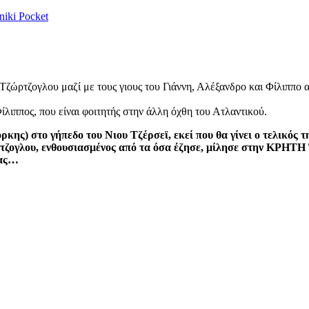
niki
Pocket
ώρτζογλου μαζί με τους γιους του Γιάννη, Αλέξανδρο και Φίλιππο 
λιππος, που είναι φοιτητής στην άλλη όχθη του Ατλαντικού.
κης) στο γήπεδο του Νιου Τζέρσεϊ, εκεί που θα γίνει ο τελικό
ζογλου, ενθουσιασμένος από τα όσα έζησε, μίλησε στην ΚΡΗΤΗ T
μας…