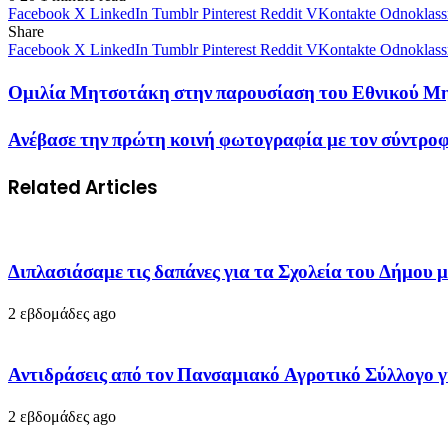
Facebook
X
LinkedIn
Tumblr
Pinterest
Reddit
VKontakte
Odnoklass
Share
Facebook
X
LinkedIn
Tumblr
Pinterest
Reddit
VKontakte
Odnoklass
Ομιλία Μητσοτάκη στην παρουσίαση του Εθνικού Μ
Ανέβασε την πρώτη κοινή φωτογραφία με τον σύντρο
Related Articles
Διπλασιάσαμε τις δαπάνες για τα Σχολεία του Δή
2 εβδομάδες ago
Αντιδράσεις από τον Πανσαμιακό Αγροτικό Σύλλογο γ
2 εβδομάδες ago