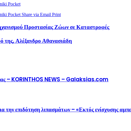
niki
Pocket
niki
Pocket
Share via Email
Print
ηχανισμού Προστασίας Ζώων σε Καταστροφές
φό της, Αλέξανδρο Αθανασιάδη
μου μας – KORINTHOS NEWS – Galaksias.com
ια την επιδότηση λιπασμάτων – «Εκτός ενίσχυσης αμπ