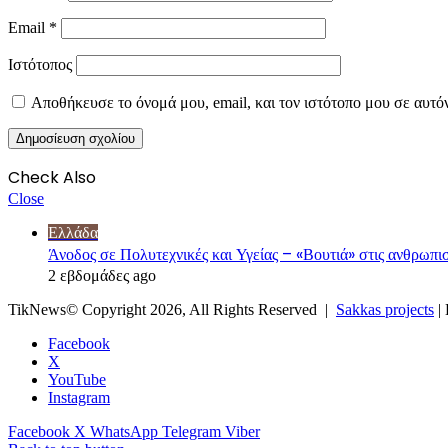
Email
*
Ιστότοπος
Αποθήκευσε το όνομά μου, email, και τον ιστότοπο μου σε αυτό
Check Also
Close
Ελλάδα
Άνοδος σε Πολυτεχνικές και Υγείας – «Βουτιά» στις ανθρω
2 εβδομάδες ago
TikNews© Copyright 2026, All Rights Reserved |
Sakkas projects
|
Facebook
X
YouTube
Instagram
Facebook
X
WhatsApp
Telegram
Viber