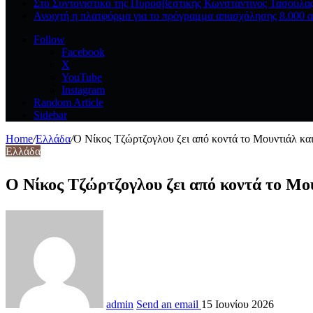
Στο Συντονιστικό της Πυροσβεστικής Κωνσταντίνος Τασούλα
Ανοιχτή η πλατφόρμα για το πρόγραμμα απασχόλησης 8.000 α
Follow
Facebook
X
YouTube
Instagram
Random Article
Sidebar
Home
/
Ελλάδα
/
Ο Νίκος Τζώρτζογλου ζει από κοντά το Μουντιάλ κ
Ελλάδα
Ο Νίκος Τζώρτζογλου ζει από κοντά το Μ
admin
Send an email
15 Ιουνίου 2026